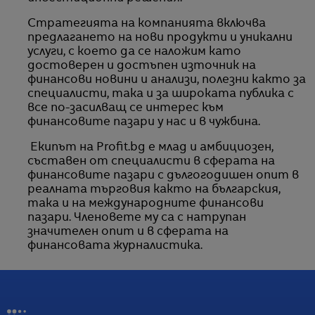
Стратегията на компанията включва
предлагането на нови продукти и уникални
услуги, с което да се наложим като
достоверен и достъпен източник на
финансови новини и анализи, полезни както за
специалисти, така и за широката публика с
все по-засилващ се интерес към
финансовите пазари у нас и в чужбина.
Екипът на Profit.bg е млад и амбициозен,
съставен от специалисти в сферата на
финансовите пазари с дългогодишен опит в
реалната търговия както на българския,
така и на международните финансови
пазари. Членовете му са с натрупан
значителен опит и в сферата на
финансовата журналистика.