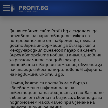
Финансовият сайт Profit.bg е създаден да
отговори на нарастващите нужди на
потребителите от навременна, пълна и
достоверна информация за българския и
международния финансов пазар с акцент
върху авторските новини и анализи, новини
за регионалните фондови пазари,
интервюта с водещи компании, обучения за
начинаещи инвеститори, новини в сферата
на недвижими имоти и др.
Целта, която си поставяме е бързо и
своевременно информиране на
инвестиционната общност за най-важните
събития от света на бизнеса, с което да ги
подпомогнем максимално при вземане на
инвестиционни решения.