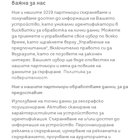
важна за нас
Ние и нашите
1019
партньори съхраняваме и
получаваме достъп до информация на Вашето
устройство, като уникални идентификатори в
бисквитки за обработка на лични данни. Можете
да приемете и управлявате своя избор по всяко
време, като щракнете върху „Управление на
предпочитания“, включително правото си да
възразите, като се позовете на законен
интерес. Вашият избор ще бъде оповестен на
нашите партньори и няма да повлияе на
данните за сърфиране.
Политика за
поверителност
Ние и нашите партньори обработваме данни, за да
предоставим:
Използване на точни данни за географско
позициониране. Активно сканиране на
характеристиките на устройството за
идентификация. Съхраняване на и/или достъп до
информация на устройство. Персонализирана
реклама и съдържание, измерване на рекламата и
съдържанието, проучване на аудиторията и