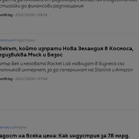
а данни, започвайки от разговори, съобщения и видеоклипове
 стигайки до финансови разплащания
rofit.bg -
23.07.2026 / 09:14
нологии
/
Индустрии
векът, който изпрати Нова Зеландия в Космоса,
едизвиква Мъск и Безос
итър Бек и неговата Rocket Lab навлизат в бизнеса със
пътников интернет, за да съперничат на Starlink и Amazon
rofit.bg -
23.07.2026 / 07:04
атегии
/
Наука
адост на всяка цена: Как индустрия за 78 млрд.