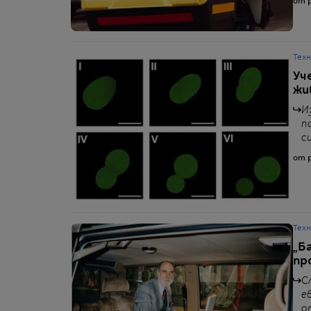
от p
Тех
Уч
жи
И
п
с
от p
Тех
„Б
пр
С
е
о