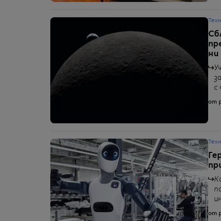
Тех
Сб
пр
ни
У
з
с
от p
Тех
Ге
пр
К
п
и
от p