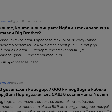
нологии
/
Изкуствен интелект
мпите, които шпионират: Идва ли технология за
тален Big Brother?
ританска компания предлага технология, чрез която
личното осветление може да се превърне в център за
ъбиране на данни. Експертите са скептични, а
равозащитниците са притеснени
rofit.bg -
01.08.2026 / 07:30
нологии
/
Бъдеще
в дигитален коридор: 7 000 км подводни кабели
ързват Португалия със САЩ в системата Nuvem
одводните оптични кабели са гръбнак на глобалния
нтернет. Те пренасят около 99% от международния трафик