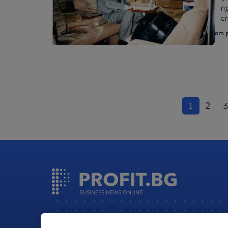
п
с
от p
(насто
1
2