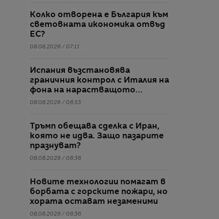
Колко отворена е България към
световната икономика отвъд
ЕС?
08.08.2026 / 07:11
Испания възстановява
граничния контрол с Италия на
фона на нарастващото
напрежение заради
08.08.2026 / 06:53
мигрантите
Тръмп обещава сделка с Иран,
която не идва. Защо пазарите
празнуват?
08.08.2026 / 06:36
Новите технологии помагат в
борбата с горските пожари, но
хората остават незаменими
08.08.2026 / 06:36