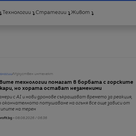
Технологии
Стратегии
Живот
нологии
/
Изкуствен интелект
вите технологии помагат в борбата с горските
жари, но хората остават незаменими
амери с AI и нови дронове съкращават времето за реакция,
о окончателното потушаване на огъня все още зависи от
кипите на терен
rofit.bg -
08.08.2026 / 06:36