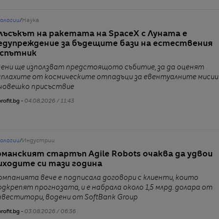
нологии
/
Наука
лъсъкът на ракетата на SpaceX с Луната е
едупреждение за бъдещите бази на естествения
 спътник
чени ще използват предстоящото събитие, за да оценят
аплахите от космическите отпадъци за евентуалните мисии
 човешко присъствие
rofit.bg -
04.08.2026 / 11:43
нологии
/
Индустрии
рманският стартъп Agile Robots очаква да удвои
иходите си тази година
омпанията вече е подписала договори с клиенти, които
одкрепят прогнозата, и е набрала около 1,5 млрд. долара от
нвеститори, водени от SoftBank Group
rofit.bg -
03.08.2026 / 06:36