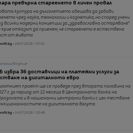
лара превърна стареенето в личен провал
овата култура на дълголетието обещава да забави
ремето чрез наука, технологии и козметика, но според учени
ад всички модерни концепции за „здравословно остаряване“
е крие отказът да приемем, че стареенето е естествена
аст от живота
rofit.bg -
16.07.2026 / 07:41
нологии
/
Бъдеще
Б избра 36 доставчици на платежни услуги за
стване на дигиталното евро
илотният проект ще се проведе през втората половина на
027 г. за период от 12 месеца в Централната банка на
врозоната и в национални централни банки с цел тестване
ункционалностите на дигиталната валута
rofit.bg -
14.07.2026 / 10:48