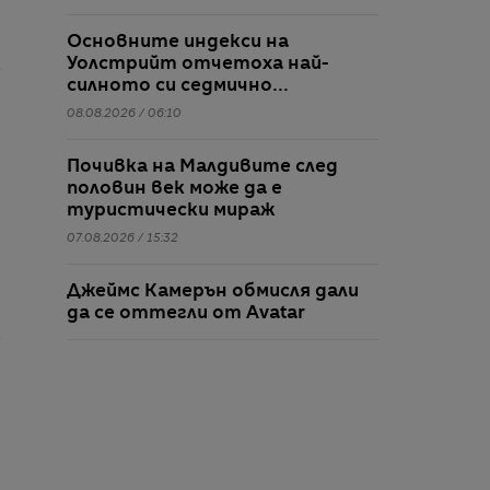
Основните индекси на
Уолстрийт отчетоха най-
силното си седмично
представяне от април насам
08.08.2026 / 06:10
Почивка на Малдивите след
половин век може да е
туристически мираж
07.08.2026 / 15:32
Джеймс Камерън обмисля дали
да се оттегли от Avatar
07.08.2026 / 14:26
Спайдърмен агент на ICE? Нова
кампания на Белия дом разгневи
армията на Marvel феновете
07.08.2026 / 13:32