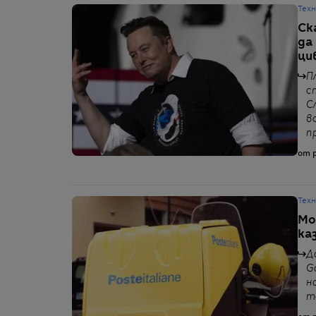
Тех
Ск
да
ци
П
с
С
в
п
от p
Тех
Мо
каз
Д
G
н
т