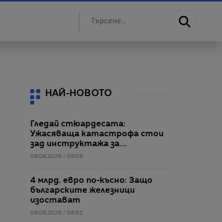
НАЙ-НОВОТО
Гледай стюардесата:
Ужасяваща катастрофа стои
зад инструктажа за
безопасност
08.08.2026 / 09:09
4 млрд. евро по-късно: Защо
българските железници
изостават
08.08.2026 / 08:02