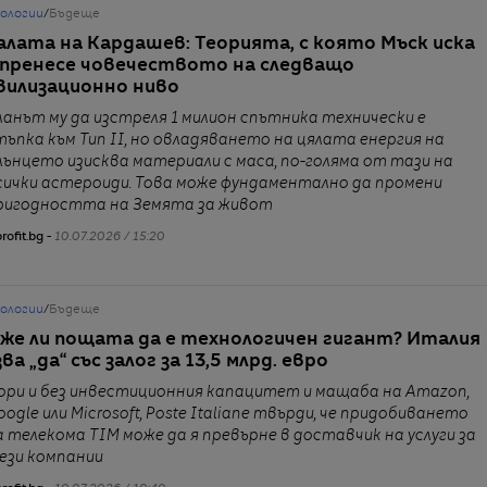
нологии
/
Бъдеще
алата на Кардашев: Теорията, с която Мъск иска
 пренесе човечеството на следващо
вилизационно ниво
ланът му да изстреля 1 милион спътника технически е
тъпка към Тип II, но овладяването на цялата енергия на
лънцето изисква материали с маса, по-голяма от тази на
сички астероиди. Това може фундаментално да промени
ригодността на Земята за живот
rofit.bg -
10.07.2026 / 15:20
нологии
/
Бъдеще
же ли пощата да е технологичен гигант? Италия
ва „да“ със залог за 13,5 млрд. евро
ори и без инвестиционния капацитет и мащаба на Amazon,
oogle или Microsoft, Poste Italiane твърди, че придобиването
а телекома TIM може да я превърне в доставчик на услуги за
ези компании