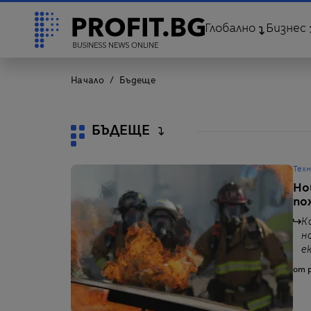
Глобално
Бизнес
Начало
Бъдеще
БЪДЕЩЕ
Тех
Но
по
К
н
е
от p