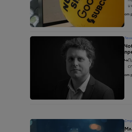
н
и
от p
Тех
Чо
пр
П
с
от p
Стр
Мл