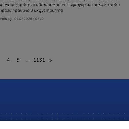
редупреждава, че автономният софтуер ще наложи нови
троги правила в индустрията
rofit.bg -
01.07.2026 / 07:19
ящ)
Напред
3
4
5
...
1131
»