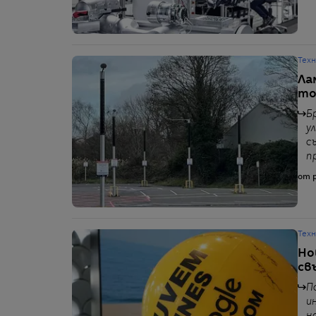
Тех
Ла
то
Б
у
с
п
от p
Тех
Но
св
П
и