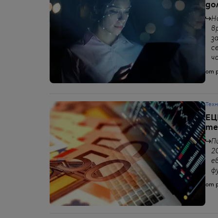
до
Н
в
з
с
ч
от p
Тех
ЕЦ
те
П
2
е
ф
от p