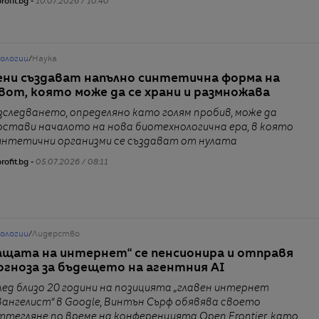
rofit.bg -
10.07.2026 / 10:40
нологии
/
Наука
ени създават напълно синтетична форма на
вот, която може да се храни и размножава
зследването, определяно като голям пробив, може да
остави началото на нова биотехнологична ера, в която
интетични организми се създават от нулата
rofit.bg -
05.07.2026 / 08:11
нологии
/
Лидерство
ащата на интернет“ се пенсионира и отправя
огноза за бъдещето на агентния AI
лед близо 20 години на позицията „главен интернет
вангелист“ в Google, Винтън Сърф обявява своето
ттегляне по време на конференцията Open Frontier, като