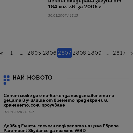
неконсолидирана загуба от
184 хил. лв. за 2006 г.
30.01.2007 / 15:13
Назад
(настоящ)
«
1
...
2805
2806
2807
2808
2809
...
2817
НАЙ-НОВОТО
Сънят може да е по-важен за представянето на
децата в училище от времето пред екран или
храненето, сочи проучване
07.08.2026 / 09:56
Дейвид Елисън спечели подкрепата на цяла Европа
Paramount Skydance да погълне WBD