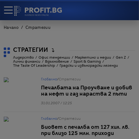
Начало
Стратегии
СТРАТЕГИИ
Лидерство
Офис тенденции
Маркетинг и медии
Gen Z
Лични финанси
Вдъхновение
Sport & Gaming
The Taste Of Leadership
Градски и извънградски легенди
Глобално
/
Стратегии
Печалбата на Проучване и добив
на нефт и газ нараства 2 пъти
31.01.2007 / 12:25
Глобално
/
Стратегии
Биовет с печалба от 127 хил. лв.
при близо 125 млн. приходи