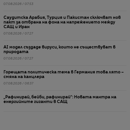
07.08.2026 / 07:53
Саудитска Арабия, Турция и Пакистан сключват нов
пакт за отбрана на фона на напрежението между
САЩ и Иран
07.08.2026 / 07:27
AI модел създаде вируси, които не съществуват в
природата
07.08.2026 / 07:27
Горещата политическа тема в Германия това лято –
смяна на канцлера
07.08.2026 / 06:37
„Рафинирай, бейби, рафинирай“: Новата мантра на
енергийните гиганти в САЩ
07.08.2026 / 06:19
„Въоръжена“ йена: Как съвместната интервенция на
САЩ и Япония може да промени глобалните валутни