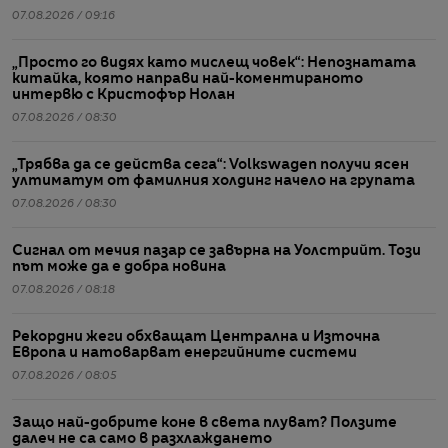
07.08.2026 / 09:16
„Просто го видях като мислещ човек“: Непознатата
китайка, която направи най-коментираното
интервю с Кристофър Нолан
07.08.2026 / 08:30
„Трябва да се действа сега“: Volkswagen получи ясен
ултиматум от фамилния холдинг начело на групата
07.08.2026 / 08:30
Сигнал от мечия пазар се завърна на Уолстрийт. Този
път може да е добра новина
07.08.2026 / 08:18
Рекордни жеги обхващат Централна и Източна
Европа и натоварват енергийните системи
07.08.2026 / 08:05
Защо най-добрите коне в света плуват? Ползите
далеч не са само в разхлаждането