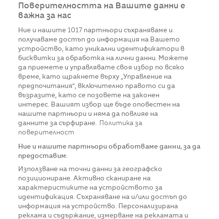
Поверителността на Вашите данни е
важна за нас
Ние и нашите
1017
партньори съхраняваме и
получаваме достъп до информация на Вашето
устройство, като уникални идентификатори в
бисквитки за обработка на лични данни. Можете
да приемете и управлявате своя избор по всяко
време, като щракнете върху „Управление на
предпочитания“, включително правото си да
възразите, като се позовете на законен
интерес. Вашият избор ще бъде оповестен на
нашите партньори и няма да повлияе на
данните за сърфиране.
Политика за
поверителност
Ние и нашите партньори обработваме данни, за да
предоставим:
Използване на точни данни за географско
позициониране. Активно сканиране на
характеристиките на устройството за
идентификация. Съхраняване на и/или достъп до
информация на устройство. Персонализирана
реклама и съдържание, измерване на рекламата и