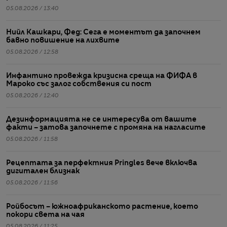
05.08.2026 / 13:40
Нийл Кашкари, Фед: Сега е моментът да започнем
бавно повишение на лихвите
05.08.2026 / 12:58
Инфантино провежда кризисна среща на ФИФА в
Мароко със залог собствения си пост
05.08.2026 / 12:40
Дезинформацията не се интересува от вашите
факти – затова започнете с промяна на нагласите
05.08.2026 / 11:58
Рецептата за перфектния Pringles вече включва
дигитален близнак
05.08.2026 / 11:56
Ройбосът – южноафриканското растение, което
покори света на чая
05.08.2026 / 11:25