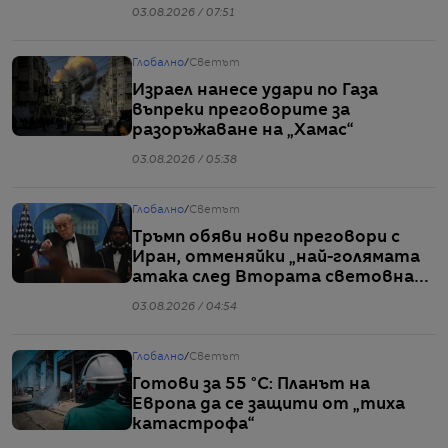
03.08.2026 / 07:51
Глобално
/
Светът
Израел нанесе удари по Газа
въпреки преговорите за
разоръжаване на „Хамас“
03.08.2026 / 05:38
Глобално
/
Светът
Тръмп обяви нови преговори с
Иран, отменяйки „най-голямата
атака след Втората световна
война“
03.08.2026 / 04:54
Глобално
/
Светът
Готови за 55 °C: Планът на
Европа да се защити от „тиха
катастрофа“