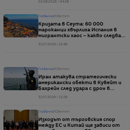
02.08.2026 / 04:58
Глобално
/
Светът
Кризата в Сеута: 60 000
мароканци хвърлиха Испания в
мигрантски хаос – какво следва
сега
31.07.2026 / 15:48
Глобално
/
Светът
Иран атакува стратегически
американски обекти в Кувейт и
Бахрейн след удара с дрон в
Египет
31.07.2026 / 12:28
Глобално
/
Светът
Изходът от търговския спор
между ЕС и Китай ще зависи от