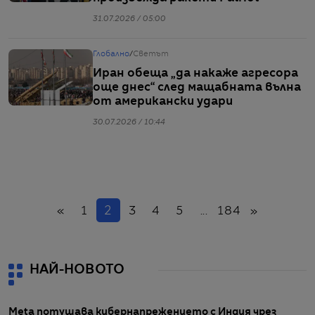
31.07.2026 / 05:00
Глобално
/
Светът
Иран обеща „да накаже агресора
още днес“ след мащабната вълна
от американски удари
30.07.2026 / 10:44
Назад
(настоящ)
Напред
«
1
2
3
4
5
...
184
»
НАЙ-НОВОТО
Meta потушава кибернапрежението с Индия чрез