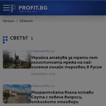
Начало
Светът
СВЕТЪТ
Глобално
/
Европа
Украйна атакува за трети път
логистичната мрежа на най-
големия онлайн търговец в Русия
03.08.2026 / 12:22
Глобално
/
Европа
Мигрантската вълна остави
Сеута с повече въпроси,
отколкото отговори