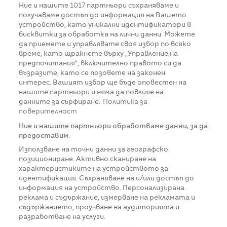
Ние и нашите
1017
партньори съхраняваме и
получаваме достъп до информация на Вашето
устройство, като уникални идентификатори в
бисквитки за обработка на лични данни. Можете
да приемете и управлявате своя избор по всяко
време, като щракнете върху „Управление на
предпочитания“, включително правото си да
възразите, като се позовете на законен
интерес. Вашият избор ще бъде оповестен на
нашите партньори и няма да повлияе на
данните за сърфиране.
Политика за
поверителност
Ние и нашите партньори обработваме данни, за да
предоставим:
Използване на точни данни за географско
позициониране. Активно сканиране на
характеристиките на устройството за
идентификация. Съхраняване на и/или достъп до
информация на устройство. Персонализирана
реклама и съдържание, измерване на рекламата и
съдържанието, проучване на аудиторията и
разработване на услуги.