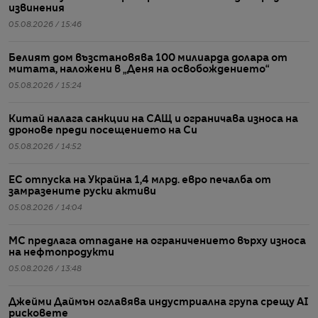
извинения
05.08.2026 / 15:46
Белият дом възстановява 100 милиарда долара от
митата, наложени в „Деня на освобождението“
05.08.2026 / 15:24
Китай налага санкции на САЩ и ограничава износа на
дронове преди посещението на Си
05.08.2026 / 14:52
ЕС отпуска на Украйна 1,4 млрд. евро печалба от
замразените руски активи
05.08.2026 / 14:04
МС предлага отпадане на ограничението върху износа
на нефтопродукти
05.08.2026 / 13:48
Джейми Даймън оглавява индустриална група срещу AI
рисковете