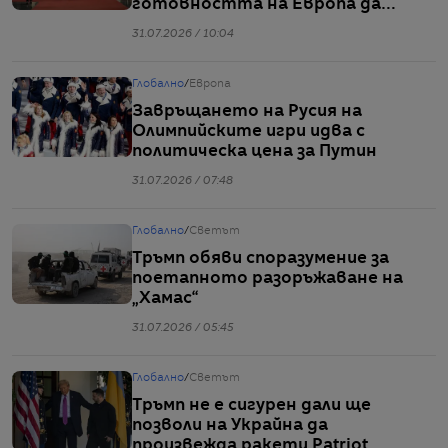
готовността на Европа да
понесе икономически последици
31.07.2026 / 10:04
Глобално
/
Европа
Завръщането на Русия на
Олимпийските игри идва с
политическа цена за Путин
31.07.2026 / 07:48
Глобално
/
Светът
Тръмп обяви споразумение за
поетапното разоръжаване на
„Хамас“
31.07.2026 / 05:45
Глобално
/
Светът
Тръмп не е сигурен дали ще
позволи на Украйна да
произвежда ракети Patriot