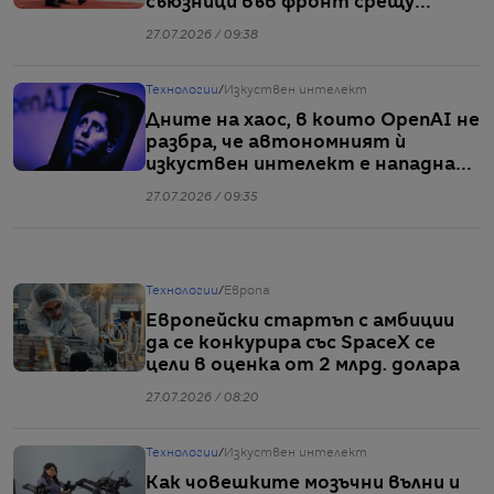
съюзници във фронт срещу
Китай
27.07.2026 / 09:38
Технологии
/
Изкуствен интелект
Дните на хаос, в които OpenAI не
разбра, че автономният ѝ
изкуствен интелект е нападнал
Hugging Face
27.07.2026 / 09:35
Технологии
/
Европа
Европейски стартъп с амбиции
да се конкурира със SpaceX се
цели в оценка от 2 млрд. долара
27.07.2026 / 08:20
Технологии
/
Изкуствен интелект
Как човешките мозъчни вълни и