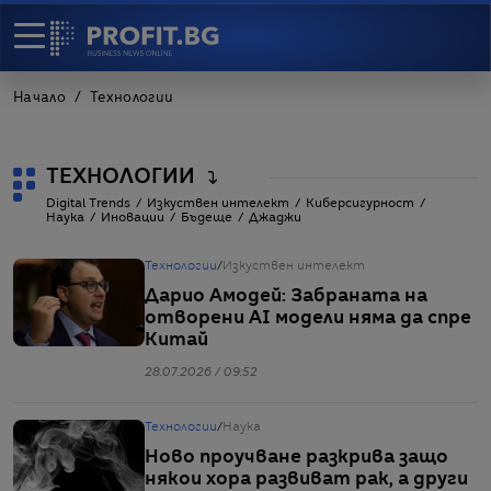
Начало
Технологии
ТЕХНОЛОГИИ
Digital Trends
Изкуствен интелект
Киберсигурност
Наука
Иновации
Бъдеще
Джаджи
Технологии
/
Изкуствен интелект
Дарио Амодей: Забраната на
отворени AI модели няма да спре
Китай
28.07.2026 / 09:52
Технологии
/
Наука
Ново проучване разкрива защо
някои хора развиват рак, а други