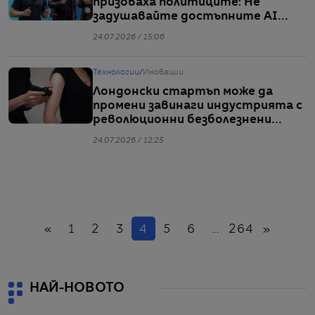
призоваха политиците: Не
задушавайте достъпните AI
модели с преждевременна
24.07.2026 / 15:06
регулация
Технологии
/
Иновации
Лондонски стартъп може да
промени завинаги индустрията с
революционни безболезнени
татуировки
24.07.2026 / 12:25
Назад
(настоящ)
Напре
«
1
2
3
4
5
6
...
264
»
НАЙ-НОВОТО