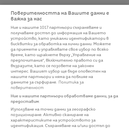
Поверителността на Вашите данни е
важна за нас
Ние и нашите
1017
партньори съхраняваме и
получаваме достъп до информация на Вашето
устройство, като уникални идентификатори в
бисквитки за обработка на лични данни. Можете
да приемете и управлявате своя избор по всяко
време, като щракнете върху „Управление на
предпочитания“, включително правото си да
възразите, като се позовете на законен
интерес. Вашият избор ще бъде оповестен на
нашите партньори и няма да повлияе на
данните за сърфиране.
Политика за
поверителност
Ние и нашите партньори обработваме данни, за да
предоставим:
Използване на точни данни за географско
позициониране. Активно сканиране на
характеристиките на устройството за
идентификация. Съхраняване на и/или достъп до