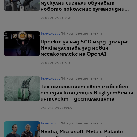
мускулни сигнали обучават
новото поколение хуманоидни
роботи?
27.07.2026 / 07:38
Технологии
/
Изкуствен интелект
Проект за над 500 млрд. долара:
Nvidia застава зад новия
мегакомплекс на OpenAI
27.07.2026 / 06:10
Технологии
/
Изкуствен интелект
Технологичният свят е обсебен
от една концепция в изкуствения
интелект – дестилацията
26.07.2026 / 06:45
Технологии
/
Изкуствен интелект
Nvidia, Microsoft, Meta и Palantir