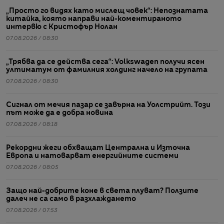
„Просто го видях като мислещ човек“: Непознатата
китайка, която направи най-коментираното
интервю с Кристофър Нолан
07.08.2026 / 08:30
„Трябва да се действа сега“: Volkswagen получи ясен
ултиматум от фамилния холдинг начело на групата
07.08.2026 / 08:30
Сигнал от мечия пазар се завърна на Уолстрийт. Този
път може да е добра новина
07.08.2026 / 08:18
Рекордни жеги обхващат Централна и Източна
Европа и натоварват енергийните системи
07.08.2026 / 08:05
Защо най-добрите коне в света плуват? Ползите
далеч не са само в разхлаждането
07.08.2026 / 07:53