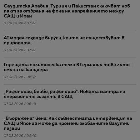
Саудитска Арабия, Турция и Пакистан сключват нов
пакт за отбрана на фона на напрежението между
САЩ и Иран
07.08.2026 / 07:27
AI модел създаде вируси, които не съществуват в
природата
07.08.2026 / 07:27
Горещата политическа тема в Германия това лято –
смяна на канцлера
07.08.2026 / 06:37
„Рафинирай, бейби, рафинирай“: Новата мантра на
енергийните гиганти в САЩ
07.08.2026 / 06:19
„Въоръжена“ йена: Как съвместната интервенция на
САЩ и Япония може да промени глобалните валутни
пазари
07.08.2026 / 05:46