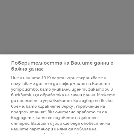
Поверителността на Вашите данни е
важна за нас
Ние и нашите
1019
партньори съхраняваме и
получаваме достъп до информация на Вашето
устройство, като уникални идентификатори в
бисквитки за обработка на лични данни. Можете
да приемете и управлявате своя избор по всяко
време, като щракнете върху „Управление на
предпочитания“, включително правото си да
възразите, като се позовете на законен
интерес. Вашият избор ще бъде оповестен на
нашите партньори и няма да повлияе на