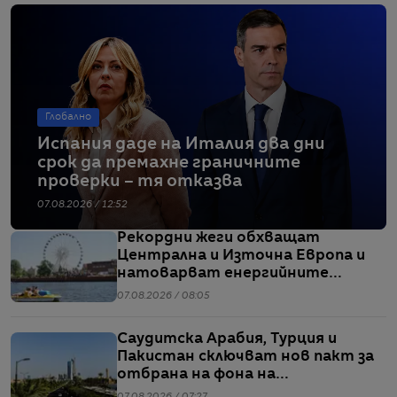
Глобално
Испания даде на Италия два дни
срок да премахне граничните
проверки – тя отказва
07.08.2026 / 12:52
Рекордни жеги обхващат
Централна и Източна Европа и
натоварват енергийните
системи
07.08.2026 / 08:05
Саудитска Арабия, Турция и
Пакистан сключват нов пакт за
отбрана на фона на
напрежението между САЩ и Иран