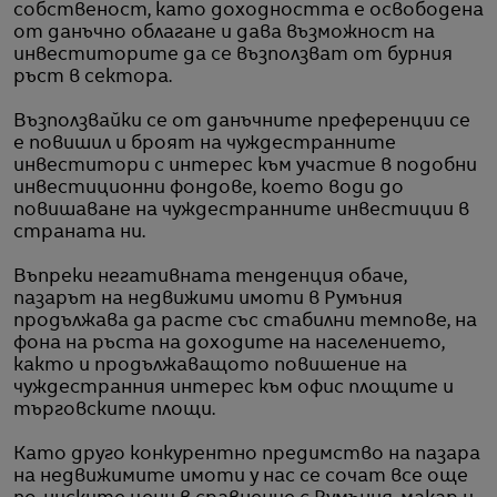
собственост, като доходността е освободена
от данъчно облагане и дава възможност на
инвеститорите да се възползват от бурния
ръст в сектора.
Възползвайки се от данъчните преференции се
е повишил и броят на чуждестранните
инвеститори с интерес към участие в подобни
инвестиционни фондове, което води до
повишаване на чуждестранните инвестиции в
страната ни.
Въпреки негативната тенденция обаче,
пазарът на недвижими имоти в Румъния
продължава да расте със стабилни темпове, на
фона на ръста на доходите на населението,
както и продължаващото повишение на
чуждестранния интерес към офис площите и
търговските площи.
Като друго конкурентно предимство на пазара
на недвижимите имоти у нас се сочат все още