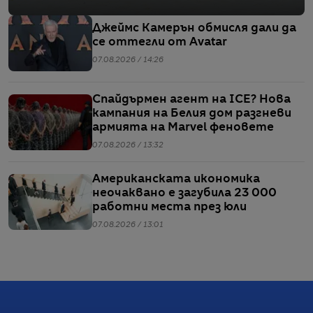
Джеймс Камерън обмисля дали да
се оттегли от Avatar
07.08.2026 / 14:26
Спайдърмен агент на ICE? Нова
кампания на Белия дом разгневи
армията на Marvel феновете
07.08.2026 / 13:32
Американската икономика
неочаквано е загубила 23 000
работни места през юли
07.08.2026 / 13:01