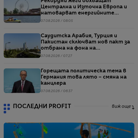
Рекордни жеги обхващат
Централна и Източна Европа и
натоварват енергийните
системи
07.08.2026 / 08:05
Саудитска Арабия, Турция и
Пакистан сключват нов пакт за
отбрана на фона на
напрежението между САЩ и Иран
07.08.2026 / 07:27
Горещата политическа тема в
Германия това лято – смяна на
канцлера
07.08.2026 / 06:37
ПОСЛЕДНИ PROFIT
виж още