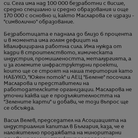
си. Сега има над 100 000 безработни с висше,
средно специално и средно образования и още
170 000 с основно и, както Масларова се изрази -
"символично" образование.
Безработицата е паднала до близо 6 процента
и в момента има голям дефицит на
квалифицирана работна сила. Има нужда от
кадри в строителството, химическата
индустрия, промишлеността, металургията, а
и за големите инфраструктурни проекти,
които ще се строят на наша територия като
НАБУКО, "Южен поток" и АЕЦ "Белене" посочиха
Масларова и представители на
работодателските организации. Масларова не
уточни каква ще е продължителността на
"Зелените карти" и добави, че този въпрос ще
се обсъжда.
Васил Велев, председател на Асоциацията на
индустриалния капитал в България, каза, че е
наложително продажбата на миноритарни