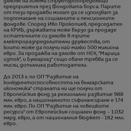
дялове на големи структуроопределящи
предприятия през Фондовата борса. Парите
от тези продажби могат да се използват за
подпомагане на социалните и пенсионните
фондове. Според Иво Прокопиев, председател
на КРИБ, държавата може бързо да продаде
остатъчните си дялове в трите
електроразпределителни дружества, от
които може да получи най-малко 500 милиона
евро. За продажба на дялове от НЕК, "Марица
изток", и Булгаргаз" също обаче трябва да се
мисли, допълниха работодатели.
До 2013 г. по ОП "Развитие на
конкурентоспособността на българската
икономика" страната ни ще получи от
Европейския фонд за регионално развитие 988
млн. евро, а националното съфинансиране е 174
млн. евро. По ОП "Развитие на човешките
ресурси" от Европейския социален фонд – 1.032
млрд. евро, а от националния бюджет - 182 млн.
евро.