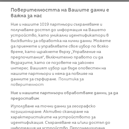
Поверителността на Вашите данни е
важна за нас
Ние и нашите
1019
партньори съхраняваме и
получаваме достъп до информация на Вашето
устройство, като уникални идентификатори в
бисквитки за обработка на лични данни. Можете
да приемете и управлявате своя избор по всяко
време, като щракнете върху „Управление на
предпочитания“, включително правото си да
възразите, като се позовете на законен
интерес. Вашият избор ще бъде оповестен на
нашите партньори и няма да повлияе на
данните за сърфиране.
Политика за
поверителност
Ние и нашите партньори обработваме данни, за да
предоставим:
Използване на точни данни за географско
позициониране. Активно сканиране на
характеристиките на устройството за
идентификация. Съхраняване на и/или достъп до
информация на устройство. Персонализирана