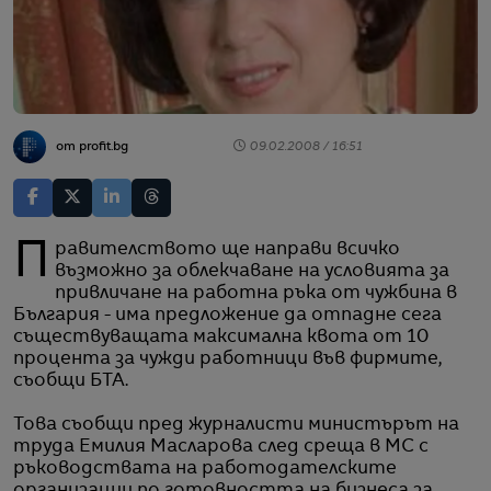
от profit.bg
09.02.2008 / 16:51
Правителството ще направи всичко
възможно за облекчаване на условията за
привличане на работна ръка от чужбина в
България - има предложение да отпадне сега
съществуващата максимална квота от 10
процента за чужди работници във фирмите,
съобщи БТА.
Това съобщи пред журналисти министърът на
труда Емилия Масларова след среща в МС с
ръководствата на работодателските
организации по готовността на бизнеса за