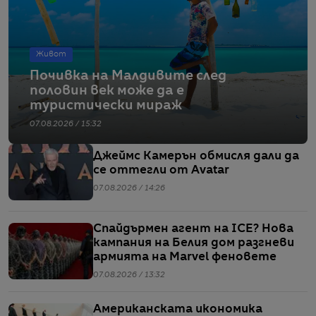
Живот
Почивка на Малдивите след
половин век може да е
туристически мираж
07.08.2026 / 15:32
Джеймс Камерън обмисля дали да
се оттегли от Avatar
07.08.2026 / 14:26
Спайдърмен агент на ICE? Нова
кампания на Белия дом разгневи
армията на Marvel феновете
07.08.2026 / 13:32
Американската икономика