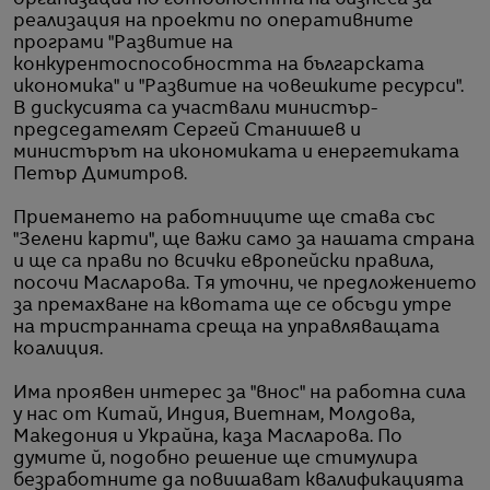
реализация на проекти по оперативните
програми "Развитие на
конкурентоспособността на българската
икономика" и "Развитие на човешките ресурси".
В дискусията са участвали министър-
председателят Сергей Станишев и
министърът на икономиката и енергетиката
Петър Димитров.
Приемането на работниците ще става със
"Зелени карти", ще важи само за нашата страна
и ще са прави по всички европейски правила,
посочи Масларова. Тя уточни, че предложението
за премахване на квотата ще се обсъди утре
на тристранната среща на управляващата
коалиция.
Има проявен интерес за "внос" на работна сила
у нас от Китай, Индия, Виетнам, Молдова,
Македония и Украйна, каза Масларова. По
думите й, подобно решение ще стимулира
безработните да повишават квалификацията