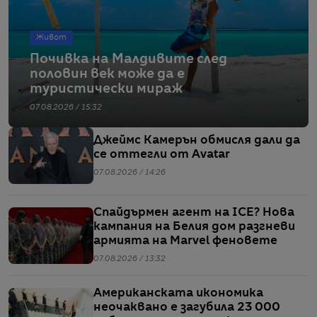
Живот
Почивка на Малдивите след
половин век може да е
туристически мираж
07.08.2026 / 15:32
Джеймс Камерън обмисля дали да
се оттегли от Avatar
07.08.2026 / 14:26
Спайдърмен агент на ICE? Нова
кампания на Белия дом разгневи
армията на Marvel феновете
07.08.2026 / 13:32
Американската икономика
неочаквано е загубила 23 000