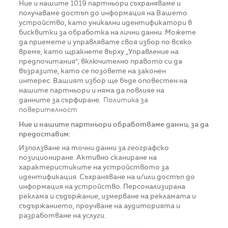
Ние и нашите
1019
партньори съхраняваме и
получаваме достъп до информация на Вашето
устройство, като уникални идентификатори в
бисквитки за обработка на лични данни. Можете
да приемете и управлявате своя избор по всяко
време, като щракнете върху „Управление на
предпочитания“, включително правото си да
възразите, като се позовете на законен
интерес. Вашият избор ще бъде оповестен на
нашите партньори и няма да повлияе на
данните за сърфиране.
Политика за
поверителност
Ние и нашите партньори обработваме данни, за да
предоставим:
Използване на точни данни за географско
позициониране. Активно сканиране на
характеристиките на устройството за
идентификация. Съхраняване на и/или достъп до
информация на устройство. Персонализирана
реклама и съдържание, измерване на рекламата и
съдържанието, проучване на аудиторията и
разработване на услуги.
Списък с партньори (доставчици)