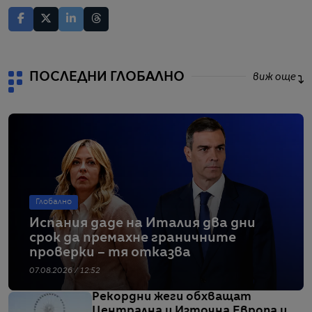
ПОСЛЕДНИ ГЛОБАЛНО
виж още
Глобално
Испания даде на Италия два дни
срок да премахне граничните
проверки – тя отказва
07.08.2026 / 12:52
Рекордни жеги обхващат
Централна и Източна Европа и