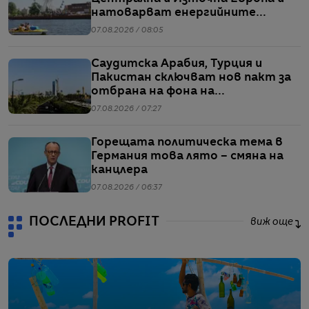
натоварват енергийните
системи
07.08.2026 / 08:05
Саудитска Арабия, Турция и
Пакистан сключват нов пакт за
отбрана на фона на
напрежението между САЩ и Иран
07.08.2026 / 07:27
Горещата политическа тема в
Германия това лято – смяна на
канцлера
07.08.2026 / 06:37
ПОСЛЕДНИ PROFIT
виж още