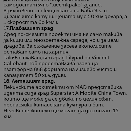
самодостатъчно "шесткрако" здание,
вдъхновено от къщичката на Баба Яга и
циганските катуни. Цената му е 50 хил долара, а
... скоростта 6о км/ч.
17.
Плаващият град
Сред по-смелите проекти има не само такива
за къщи или многоетажна сграда, но и за цели
градове. За съжаление засега екополисите
остават само на хартия.
Такъв е плаващият град Lilypad на Vincent
Callebaut. Той представлява плаваща
платформа във формата на лилиево листо и
капацитет 50 хил. души.
18. Летящият град.
Пекинските архитекти от MAD представиха
идеята си за град Superstar: A Mobile China Town,
който ще може да се движи по целия свят,
пренасяйки китайската култура и бит.
Неговите жители ще могат да достигат 15
хил.