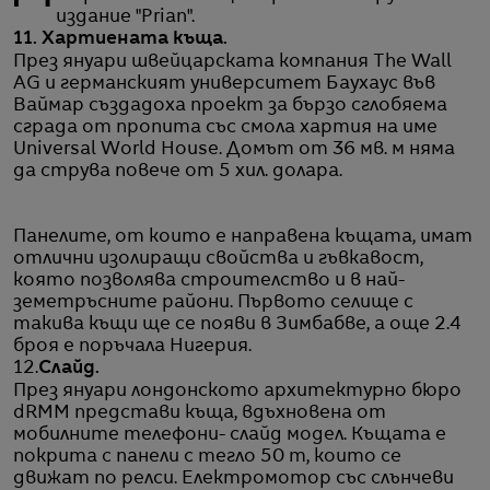
издание "Prian".
11. Хартиената къща.
През януари швейцарската компания The Wall
AG и германският университет Баухаус във
Ваймар създадоха проект за бързо сглобяема
сграда от пропита със смола хартия на име
Universal World House. Домът от 36 мв. м няма
да струва повече от 5 хил. долара.
Панелите, от които е направена къщата, имат
отлични изолиращи свойства и гъвкавост,
която позволява строителство и в най-
земетръсните райони. Първото селище с
такива къщи ще се появи в Зимбабве, а още 2.4
броя е поръчала Нигерия.
12.
Слайд.
През януари лондонското архитектурно бюро
dRMM представи къща, вдъхновена от
мобилните телефони- слайд модел. Къщата е
покрита с панели с тегло 50 т, които се
движат по релси. Електромотор със слънчеви