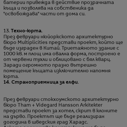
батерии привежда в действие прозрачната
къща и позволява на собственика да
"освобождава" части от дома си.
13.
Техно-юрта.
През февруари нюйоркското архитектурно
бюро Multiplicities представи проект, който ще
бъде изграден в Китай. Триетажното здание с
1000 кв. м площ има овална форма, построено е
от червени тухли и облицовано с бял кварц.
Заради огромното празно вътрешно
помещение къщата изключително напомня
юрта.
14. Страноприемница за елфи.
През февруари стокхоумското архитектурно
бюро Tham + Videgard Hansson Arkitekter
представи проект за хотел, скрит в клоните
на дърво. Проектът ще бъде реализиран
догодина в шведския град Харадс.