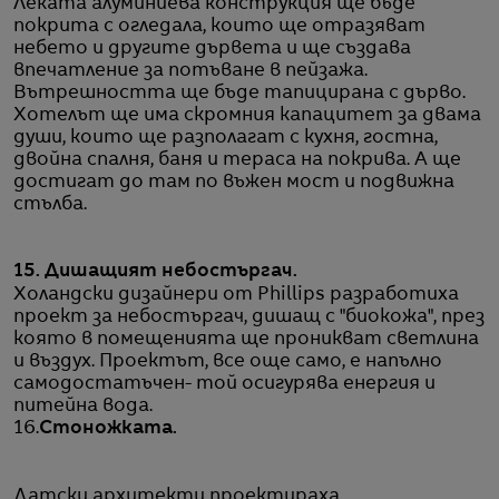
Леката алуминиева конструкция ще бъде
покрита с огледала, които ще отразяват
небето и другите дървета и ще създава
впечатление за потъване в пейзажа.
Вътрешността ще бъде тапицирана с дърво.
Хотелът ще има скромния капацитет за двама
души, които ще разполагат с кухня, гостна,
двойна спалня, баня и тераса на покрива. А ще
достигат до там по въжен мост и подвижна
стълба.
15. Дишащият небостъргач.
Холандски дизайнери от Phillips разработиха
проект за небостъргач, дишащ с "биокожа", през
която в помещенията ще проникват светлина
и въздух. Проектът, все още само, е напълно
самодостатъчен- той осигурява енергия и
питейна вода.
16.
Стоножката.
Датски архитекти проектираха