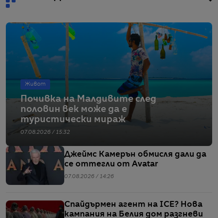
Живот
Почивка на Малдивите след
половин век може да е
туристически мираж
07.08.2026 / 15:32
Джеймс Камерън обмисля дали да
се оттегли от Avatar
07.08.2026 / 14:26
Спайдърмен агент на ICE? Нова
кампания на Белия дом разгневи