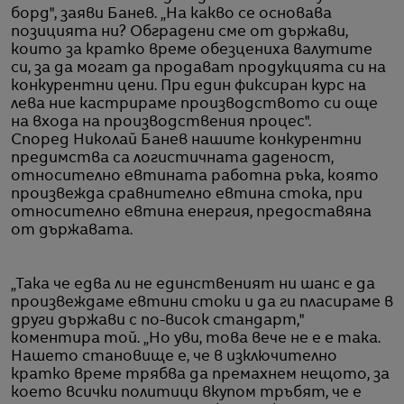
борд", заяви Банев. „На какво се основава
позицията ни? Обградени сме от държави,
които за кратко време обезцениха валутите
си, за да могат да продават продукцията си на
конкурентни цени. При един фиксиран курс на
лева ние кастрираме производството си още
на входа на производствения процес".
Според Николай Банев нашите конкурентни
предимства са логистичната даденост,
относително евтината работна ръка, която
произвежда сравнително евтина стока, при
относително евтина енергия, предоставяна
от държавата.
„Така че едва ли не единственият ни шанс е да
произвеждаме евтини стоки и да ги пласираме в
други държави с по-висок стандарт,"
коментира той. „Но уви, това вече не е е така.
Нашето становище е, че в изключително
кратко време трябва да премахнем нещото, за
което всички политици вкупом тръбят, че е