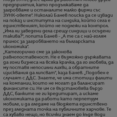
предприятия, като продължаваме да
загробваме и останалите малко фирми със
ЗУНК-овете". Николай Банев поиска да се извади
на показ и института на синдика, който сега е
единственият, който не подлежи на контрол.
„Има ли заведени дела срещу синдици и осъдени
такива?", попита Банев - „А те са с най-голям
принос за загробването на българската
икономика".
„Категорично сме за законова
равнопоставеност. Не е възможно държавата
да гони бизнеса на всяка крачка, да го глобява, да
му поставя непосилни лихви, а обратните
изисквания да липсват", каза Банев. „Подобен е
случаят с ДДС. Знаете, че има стотици фалити
на компании, които не могат да балансират
финансите си. Не им се възстановява бързо
ДДС, банките не ги кредитират, а искаме
икономиката да работи като перпетуум
мобиле, и да гледаме на бюджета единствено
през гледната точка на публичните харчове. Те
са хубаво нещо, но всички знаем до къде води