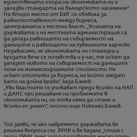
единствената опора на икономиката ни и
запазва стандарта на българското население".
На второ място от БИГ се обявиха за
равнопоставеност между бизнеса,
централната и местна власт. „Усилията на
държавата и на местната администрация са
да запази равнището на събираемост на
данъците и равнището на публичните харчове.
Независимо, че икономиката ни стагнира и
кризата вече се почувства и у нас, те искат да
запазят нивото на събираемост на данъците
поне на миналогодишните стойности. Не
искат отстъпки за бизнеса, на който гледат
като на дойна крава", каза Банев.
„Уви властите се уповават преди всичко на НАП
и ДАНС при решаване на проблемите в
икономиката ни, но това няма да стане и
всички го знаят", посочи още Николай Банев.
Той заяви, че ако навремето държавата бе
решила въпроса със ЗУНК и бе казала „стига с
този ЗУНК, днес щяха да работят много други