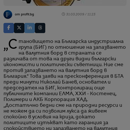
от profit.bg
31.03.2009 / 11:23
„Становището на Българска индустриална
група (БИГ) по отношение на запазването
на валутния борд в страната се
различава от това на други видни български
икономисти и политически съветници. Ние сме
против запазването на валутния борд в
България." Това заяви на пресконференция в БТА
преди минути Николай Банев, основател и
председател на БИГ, контролиращ още
публичните компании ЕЛМА, ХХИ - Костенец,
Полимери и АКБ Корпорация ХАД.
„Достатъчно бедни сме на природни ресурси и
не можем да си позволим лукса да живеем
спокойно в условия на криза, докато
политиците изтъкват като гаранция за
спокойствието ни запазването на валутния