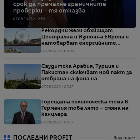
срок да премахне граничните
проверки – тя отказва
07.08.2026 / 12:52
Рекордни жеги обхващат
Централна и Източна Европа и
натоварват енергийните
системи
07.08.2026 / 08:05
Саудитска Арабия, Турция и
Пакистан сключват нов пакт за
отбрана на фона на
напрежението между САЩ и Иран
07.08.2026 / 07:27
Горещата политическа тема в
Германия това лято – смяна на
канцлера
07.08.2026 / 06:37
ПОСЛЕДНИ PROFIT
виж още