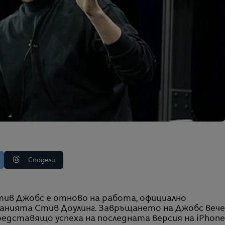
Сподели
анията Стив Доулинг. Завръщането на Джобс веч
редставящо успеха на последната версия на iPhon