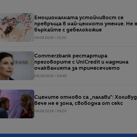
Емоционалната устойчивост се
превръща в най-ценното умение. Не 
бъркайте с дебелокожие
06.08.2026 / 10:20
Commerzbank рестартира
преговорите с UniCredit и надмина
очакванията за тримесечието
06.08.2026 / 09:48
Сцените отново са „палави“: Холивуд
вече не е зона, свободна от секс
06.08.2026 / 09:20