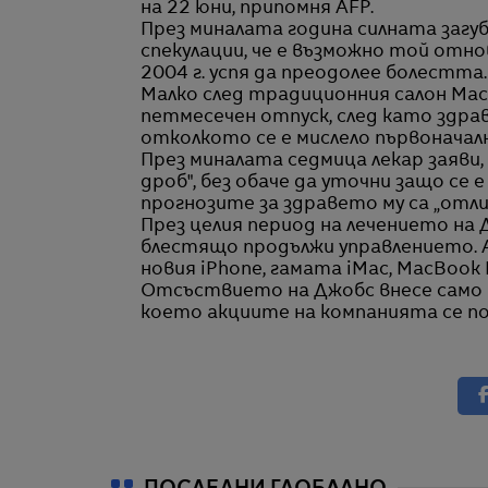
на 22 юни, припомня AFP.
През миналата година силната загуб
спекулации, че е възможно той отнов
2004 г. успя да преодолее болестта.
Малко след традиционния салон Macwo
петмесечен отпуск, след като здрав
отколкото се е мислело първоначал
През миналата седмица лекар заяви
дроб", без обаче да уточни защо се 
прогнозите за здравето му са „отли
През целия период на лечението на 
блестящо продължи управлението. A
новия iPhone, гамата iMac, MacBook P
Отсъствието на Джобс внесе само
което акциите на компанията се по