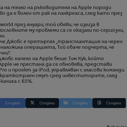
а на тегло на ръководителя на Apple породи
о да е болен от рак на панкреаса, след като през
rld през януари, той обяви, че излиза в
ословните му проблеми са се оказали по-сериозни,
но.
, че Джобс е претърпял „трансплантация на черен
е наложила операцията, Той обаче подчерта, че
чни".
Джобс начело на Apple беше Тим Кук, който
pple не престана да се обновява, представи
ro и проект за iPod, управляван с гласови команди.
 краткотраен смут сред инвеститорите, след
качиха с 65%.
Сподели
Сподели
Сподели
Сподели