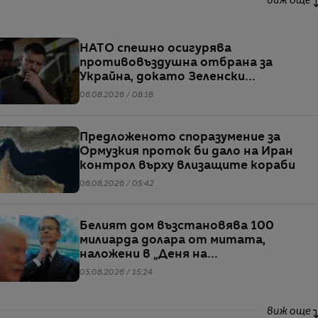
виж още
НАТО спешно осигурява
противовъздушна отбрана за
Украйна, докато Зеленски
предупреждава за рязък ръст в
06.08.2026 / 08:18
производството на руски ракети
Предложеното споразумение за
Ормузкия проток би дало на Иран
контрол върху влизащите кораби
06.08.2026 / 05:42
Белият дом възстановява 100
милиарда долара от митата,
наложени в „Деня на
освобождението“
05.08.2026 / 15:24
виж още