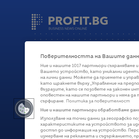
Поверителността на Вашите данни 
Ние и нашите
1017
партньори съхраняваме и
Вашето устройство, като уникални иденти
Категории
на лични данни. Можете да приемете и управ
като щракнете върху „Управление на предпо
Глобално
Бизнес
Технологии
Стратегии
Жи
възразите, като се позовете на законен ин
оповестен на нашите партньори и няма да п
сърфиране.
Политика за поверителност
Ние и нашите партньори обработваме данни
Използване на точни данни за географско п
характеристиките на устройството за иде
достъп до информация на устройство. Перс
измерване на рекламата и съдържанието, п