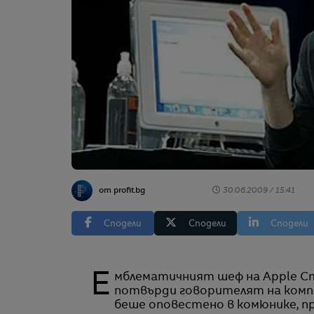
от profit.bg
30.06.2009 / 15:41
Сподели
Сподели
Сподели
Емблематичният шеф на Apple Стив Джобс е отново на работа, официално
потвърди говорителят на комп
беше оповестено в комюнике, п