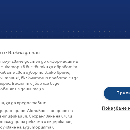
е важна за нас
 получаваме достъп до информация на
фикатори в бисквитки за обработка
Връзки
лявате своя избор по всяко време,
читания“, включително правото си да
вот
Контакти
терес. Вашият избор ще бъде
Реклама
овлияе на данните за
За нас
Прие
Политика за п
Управление на 
, за да предоставим:
Показване 
озициониране. Активно сканиране на
нтификация. Съхраняване на и/или
онализирана реклама и съдържание,
роучване на аудиторията и