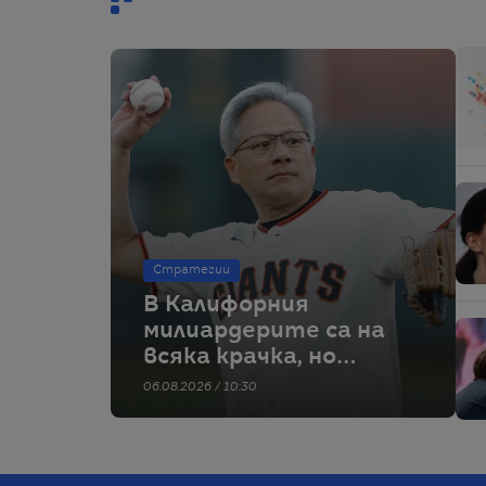
разпространяват
подобна
информация
Стратегии
В Калифорния
милиардерите са на
всяка крачка, но
„раздаването на
06.08.2026 / 10:30
пари е трудно“