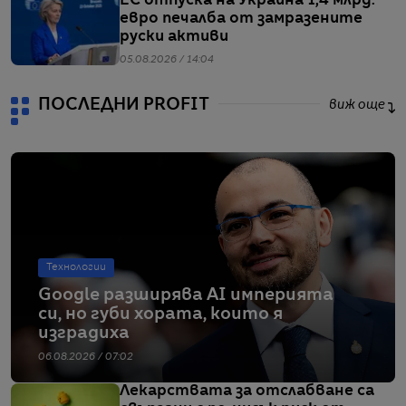
ЕС отпуска на Украйна 1,4 млрд.
евро печалба от замразените
руски активи
05.08.2026 / 14:04
ПОСЛЕДНИ PROFIT
виж още
Технологии
Google разширява AI империята
си, но губи хората, които я
изградиха
06.08.2026 / 07:02
Лекарствата за отслабване са