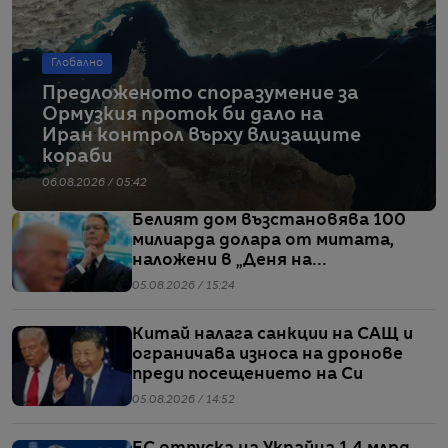
Глобално
Предложеното споразумение за
Ормузкия проток би дало на
Иран контрол върху влизащите
кораби
06.08.2026 / 05:42
Белият дом възстановява 100
милиарда долара от митата,
наложени в „Деня на
освобождението“
05.08.2026 / 15:24
Китай налага санкции на САЩ и
ограничава износа на дронове
преди посещението на Си
05.08.2026 / 14:52