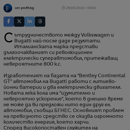
от profit.bg
29.05.2010 / 09:41
Сътрудничеството между Volkswagen и
Bugatti най-после даде резултати.
Италианската марка представи
дългоочакваният си революционен
електрически суперавтомобил, притежаващ
невероятните 800 к.с.
Изработеният на базата на "Bentley Continental
GT" автомобил на Bugatti работи с литиево-
йонни батерии и два електрически двигателя.
Новата лека кола има "изумително и
невероятно ускорение", което в днешно време
не може да ви предложи нито един друг ел.
автомобил, съобщи БГНЕС. Основният проблем
на превозното средство се оказва огромното
количество енергия, което харчи.
Според високопоставен служител на