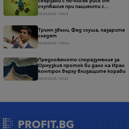
свързани с по-нисък риск от
счупвания при пациенти с
диабет, сочи проучване
06.08.2026 / 06:23
Тръмп звъни, Фед слуша, пазарите
следят
06.08.2026 / 06:04
Предложеното споразумение за
Ормузкия проток би дало на Иран
контрол върху влизащите кораби
06.08.2026 / 05:42