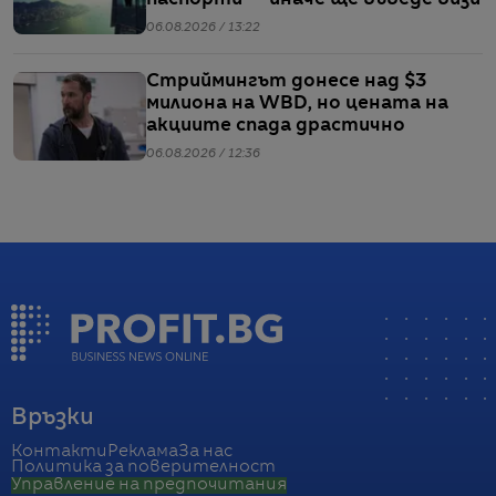
06.08.2026 / 13:22
Стриймингът донесе над $3
милиона на WBD, но цената на
акциите спада драстично
06.08.2026 / 12:36
Връзки
Контакти
Реклама
За нас
Политика за поверителност
Управление на предпочитания