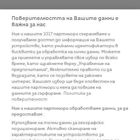
Поверителността на Вашите данни е
важна за нас
Ние и нашите
1017
партньори съхраняваме и
получаваме достъп до информация на Вашето
устройство, като уникални идентификатори в
бисквитки за обработка на лични данни. Можете
да приемете и управлявате своя избор по всяко
време, като щракнете върху „Управление на
предпочитания“, включително правото си да
възразите, като се позовете на законен
интерес. Вашият избор ще бъде оповестен на
нашите партньори и няма да повлияе на
данните за сърфиране.
Политика за
поверителност
Ние и нашите партньори обработваме данни, за да
предоставим:
Използване на точни данни за географско
позициониране. Активно сканиране на
характеристиките на устройството за