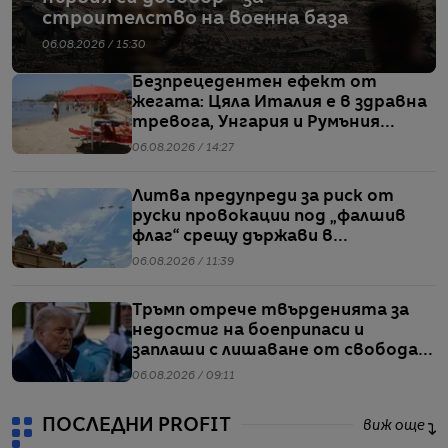
строителство на военна база
06.08.2026 / 15:30
Безпрецедентен ефект от
жегата: Цяла Италия е в здравна
тревога, Унгария и Румъния
пестят електричество
06.08.2026 / 14:27
Литва предупреди за риск от
руски провокации под „фалшив
флаг“ срещу държави в
Балтийския регион
06.08.2026 / 11:39
Тръмп отрече твърденията за
недостиг на боеприпаси и
заплаши с лишаване от свобода
хората, които разпространяват
06.08.2026 / 09:11
подобна информация
ПОСЛЕДНИ PROFIT
виж още