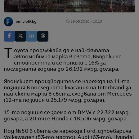
от profit.bg
19.09.2010 / 10:13
Toyota продължава да е най-скъпата
автомобилна марка в света, въпреки че
стойността й се понижи с 16% за
последната година до 26.192 млрд. долара.
Японският производител се нарежда на 11-та
позиция в последната класация на Interbrand за
най-скъпи марки в света, следвана от Mercedes
(12-та позиция и 25.179 млрд. долара).
15-та позиция се заема от BMW с 22.322 млрд.
долара, а 20-ти е Honda с 18.506 млрд. долара.
Под №50 в света се нарежда Ford, изпреварила
Volkswagen (53-то място), Audi (63-то), Hyundai