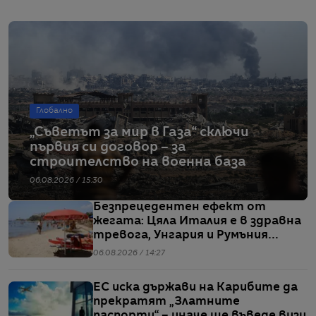
Глобално
„Съветът за мир в Газа“ сключи
първия си договор – за
строителство на военна база
06.08.2026 / 15:30
Безпрецедентен ефект от
жегата: Цяла Италия е в здравна
тревога, Унгария и Румъния
пестят електричество
06.08.2026 / 14:27
ЕС иска държави на Карибите да
прекратят „Златните
паспорти“ – иначе ще въведе визи