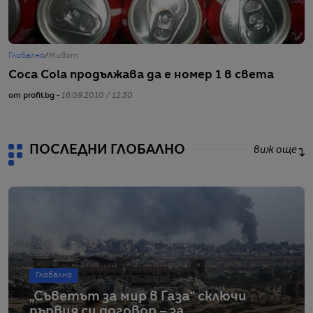
Глобално
/
Живот
Coca Cola продължава да е номер 1 в света
от profit.bg -
16.09.2010 / 12:30
ПОСЛЕДНИ ГЛОБАЛНО
виж още
Глобално
„Съветът за мир в Газа“ сключи
първия си договор – за