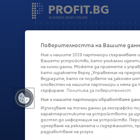
Поверителността на Вашите данни 
Ние и нашите
1019
партньори съхраняваме и
Вашето устройство, като уникални иденти
Категории
на лични данни. Можете да приемете и управ
като щракнете върху „Управление на предпо
Глобално
Бизнес
Технологии
Стратегии
Жи
възразите, като се позовете на законен ин
оповестен на нашите партньори и няма да п
сърфиране.
Политика за поверителност
Ние и нашите партньори обработваме данни
Използване на точни данни за географско п
характеристиките на устройството за иде
достъп до информация на устройство. Перс
измерване на рекламата и съдържанието, п
разработване на услуги.
Copyright © 2007-
2026
Profit.bg. Всички права зап
Списък с партньори (доставчици)