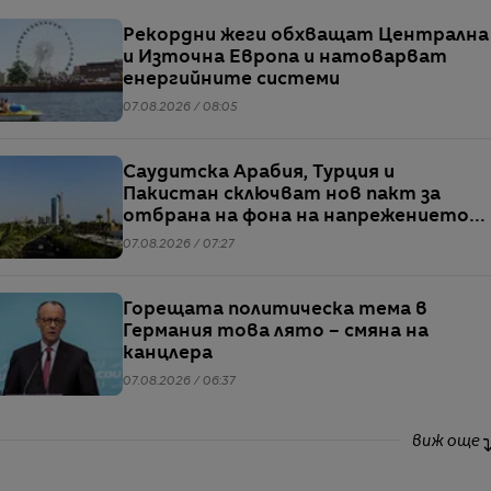
Рекордни жеги обхващат Централна
и Източна Европа и натоварват
енергийните системи
07.08.2026 / 08:05
Саудитска Арабия, Турция и
Пакистан сключват нов пакт за
отбрана на фона на напрежението
между САЩ и Иран
07.08.2026 / 07:27
Горещата политическа тема в
Германия това лято – смяна на
канцлера
07.08.2026 / 06:37
виж още