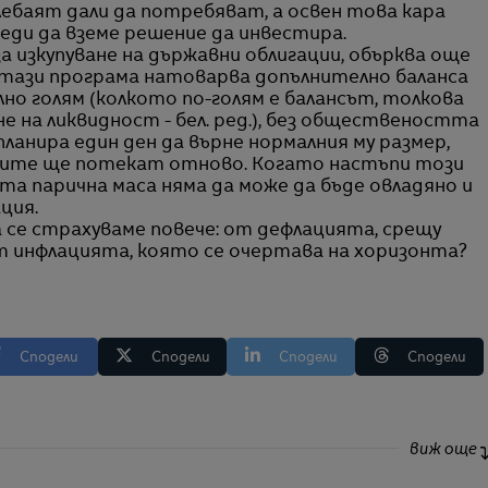
лебаят дали да потребяват, а освен това кара
еди да вземе решение да инвестира.
за изкупуване на държавни облигации, обърква още
 тази програма натоварва допълнително баланса
лно голям (колкото по-голям е балансът, толкова
не на ликвидност - бел. ред.), без обществеността
планира един ден да върне нормалния му размер,
арите ще потекат отново. Когато настъпи този
та парична маса няма да може да бъде овладяно и
ция.
се страхуваме повече: от дефлацията, срещу
от инфлацията, която се очертава на хоризонта?
Сподели
Сподели
Сподели
Сподели
виж още