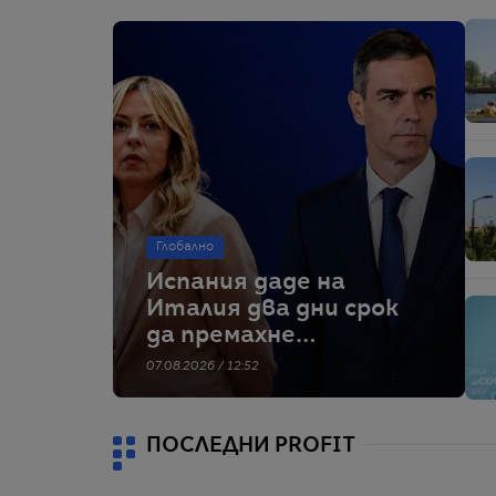
Глобално
Испания даде на
Италия два дни срок
да премахне
граничните
07.08.2026 / 12:52
проверки – тя
отказва
ПОСЛЕДНИ PROFIT