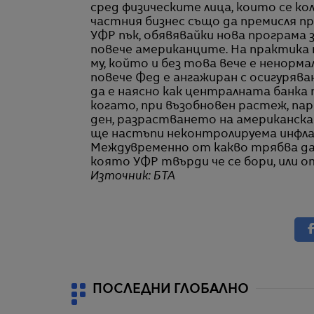
сред физическите лица, които се ко
частния бизнес също да премисля пр
УФР пък, обявявайки нова програма 
повече американците. На практика
му, който и без това вече е ненорма
повече Фед е ангажиран с осигурява
да е наясно как централната банка 
когато, при възобновен растеж, п
ден, разрастването на американска
ще настъпи неконтролируема инфла
Междувременно от какво трябва да 
която УФР твърди че се бори, или 
Източник: БТА
ПОСЛЕДНИ ГЛОБАЛНО