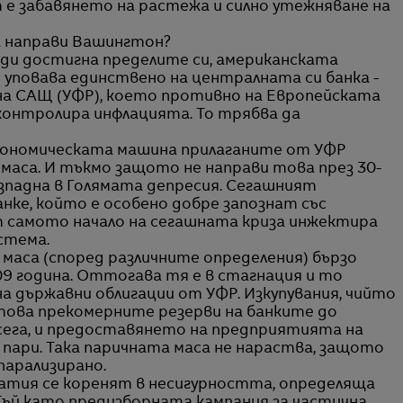
е забавянето на растежа и силно утежняване на
а направи Вашингтон?
ди достигна пределите си, американската
 уповава единствено на централната си банка -
на САЩ (УФР), което противно на Европейската
контролира инфлацията. То трябва да
кономическата машина прилаганите от УФР
 маса. И тъкмо защото не направи това през 30-
изпадна в Голямата депресия. Сегашният
нке, който е особено добре запознат със
 самото начало на сегашната криза инжектира
стема.
маса (според различните определения) бързо
9 година. Оттогава тя е в стагнация и то
а държавни облигации от УФР. Изкупувания, чийто
 това прекомерните резерви на банките до
сега, и предоставянето на предприятията на
 пари. Така паричната маса не нараства, защото
парализирано.
патия се коренят в несигурността, определяща