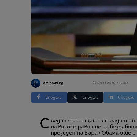
от profit.bg
08.11.2010 / 17:30
Сподели
Сподели
Сподели
Съединените щати страдат от анемичен растеж, който се изразява в запазване
на високо равнище на безработ
президента Барак Обама още с в