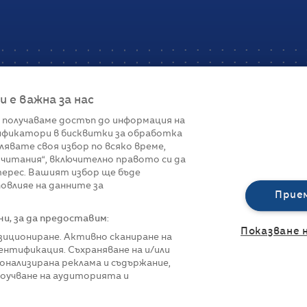
е важна за нас
 получаваме достъп до информация на
фикатори в бисквитки за обработка
Връзки
лявате своя избор по всяко време,
читания“, включително правото си да
вот
Контакти
терес. Вашият избор ще бъде
Реклама
овлияе на данните за
За нас
Прие
Политика за п
Управление на 
, за да предоставим:
Показване 
озициониране. Активно сканиране на
нтификация. Съхраняване на и/или
онализирана реклама и съдържание,
роучване на аудиторията и
азени.