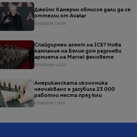
Джеймс Камерън обмисля дали да се
оттегли от Avatar
07.08.2026 / 14:26
Спайдърмен агент на ICE? Нова
кампания на Белия дом разгневи
армията на Marvel феновете
07.08.2026 / 13:32
Американската икономика
неочаквано е загубила 23 000
работни места през юли
07.08.2026 / 13:01