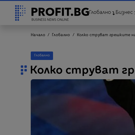
Глобално
Бизнес
Начало
Глобално
Колко струват грешките н
Глобално
Колко струват г