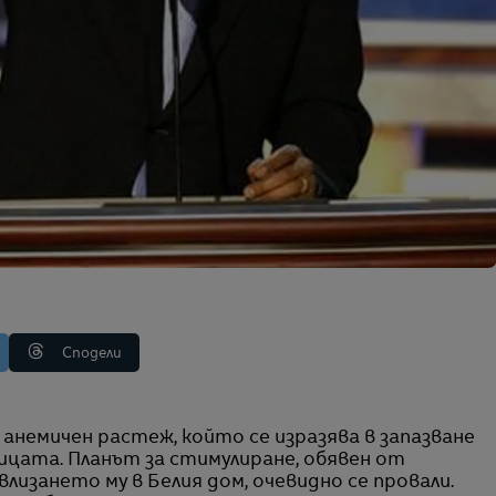
Сподели
ицата. Планът за стимулиране, обявен от
лизането му в Белия дом, очевидно се провали.