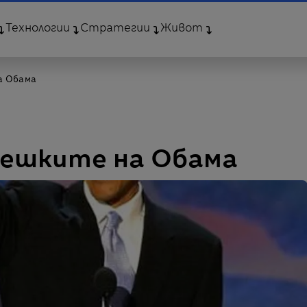
Технологии
Стратегии
Живот
а Обама
решките на Обама