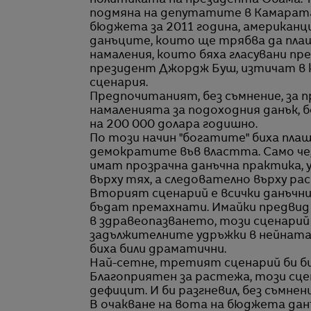
политиката на президента Обама. 
подмяна на депутатите в Камарата
бюджета за 2011 година, американц
данъците, които ще трябва да пла
намаления, които бяха гласувани п
президент Джордж Буш, изтичат в 
сценария.
Предпочитаният, без съмнение, за п
намаленията за подоходния данък, б
на 200 000 долара годишно.
По този начин "богатите" биха пла
демократите във властта. Само че,
имат прозрачна данъчна практика, 
върху тях, а следователно върху ра
Вторият сценарий е всички данъчн
бъдат премахнати. Имайки предвид 
в здравеопазването, този сценарий 
задължителните удръжки в нейната
биха били драматични.
Най-сетне, третият сценарий би би
Благоприятен за растежа, този сц
дефицит. И би разгневил, без съмне
В очакване на вота на бюджета дан