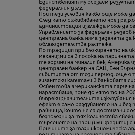
Единственият му осезаем резултат 
федералния дълг.
При тези условия какво още може д
След като съживяването чрез разхо
администрация изглежда може да се
Управлението за федерален резерв 
централна банка няма задачата да 
облагодетелства растежа.
По традиция при блокирането на и
механизми са в посока на паричната
те години на миналия век, Америка 
централен банкер на САЩ Бен Бърна
събитията от този период, още от
гигантски капитали в банковата си
Освен това американската парична 
нарастваше, поне до лятото на 200
въпреки значителните изкупувания н
ефект е само раздуването на и без
равнища, които не са достигани до
безполезни за тях количества свежи
търсенето на пари (или кредити) е 
Причините за тази икономическа а