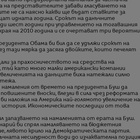
Тъй като предизборната кампания за частична
 на представителите забави гласуването на
ите не са наясно какви ще бъдат ставките за
щат идната година. Срокът на данъчните
реди шест години при управлението на тогавашния
края на 2010 година и се очертават три вероятни
резидента Обама би бил да се удължи срокът на
ез тази мярка да засяга двойките, които печелят
щали за прахосничеството на средства на
 тъй като много малки американски компании
увеличенията на данъците биха натежали силно
стежа.
и намаления от времето на президента Буш да
повишените вноски, влезли в сила чрез реформата
би наложил на Америка най-голямото увеличение на
 история. Икономическите последици от това
л запазването на намаленията от ерата на Буш.
енарий би спрял намаляването на бюджетния
ние, лявото крило на Демократическата партия.
ъчната несигурност води до изчаквателна позици