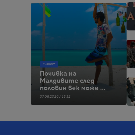
Живот
Почивка на
Малдивите след
половин век може да
е туристически
07.08.2026 / 15:32
мираж