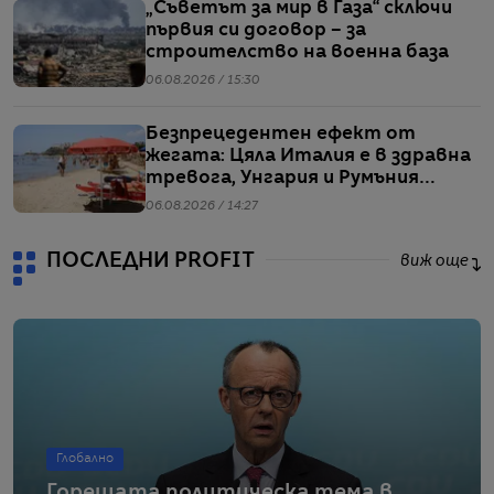
„Съветът за мир в Газа“ сключи
първия си договор – за
строителство на военна база
06.08.2026 / 15:30
Безпрецедентен ефект от
жегата: Цяла Италия е в здравна
тревога, Унгария и Румъния
пестят електричество
06.08.2026 / 14:27
ПОСЛЕДНИ PROFIT
виж още
Глобално
Горещата политическа тема в