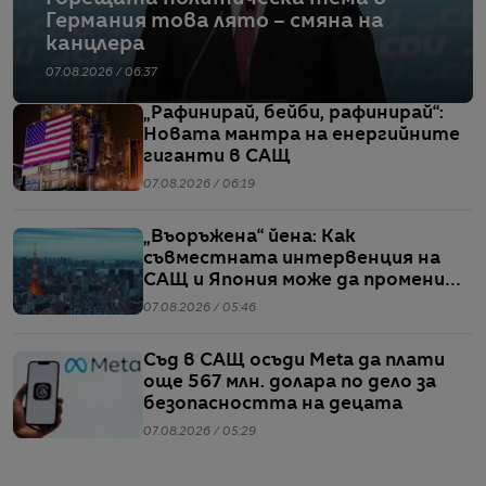
Германия това лято – смяна на
канцлера
07.08.2026 / 06:37
„Рафинирай, бейби, рафинирай“:
Новата мантра на енергийните
гиганти в САЩ
07.08.2026 / 06:19
„Въоръжена“ йена: Как
съвместната интервенция на
САЩ и Япония може да промени
глобалните валутни пазари
07.08.2026 / 05:46
Съд в САЩ осъди Meta да плати
още 567 млн. долара по дело за
безопасността на децата
07.08.2026 / 05:29