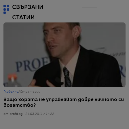
СВЪРЗАНИ
СТАТИИ
Глобално
/
Стратегии
Защо хората не управляват добре личното си
богатство?
от profit.bg -
24.03.2011 / 14:22