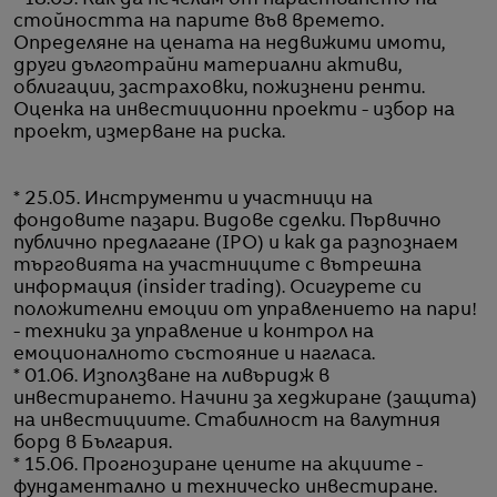
стойността на парите във времето.
Определяне на цената на недвижими имоти,
други дълготрайни материални активи,
облигации, застраховки, пожизнени ренти.
Оценка на инвестиционни проекти - избор на
проект, измерване на риска.
* 25.05. Инструменти и участници на
фондовите пазари. Видове сделки. Първично
публично предлагане (IPO) и как да разпознаем
търговията на участниците с вътрешна
информация (insider trading). Осигурете си
положителни емоции от управлението на пари!
- техники за управление и контрол на
емоционалното състояние и нагласа.
* 01.06. Използване на ливъридж в
инвестирането. Начини за хеджиране (защита)
на инвестициите. Стабилност на валутния
борд в България.
* 15.06. Прогнозиране цените на акциите -
фундаментално и техническо инвестиране.