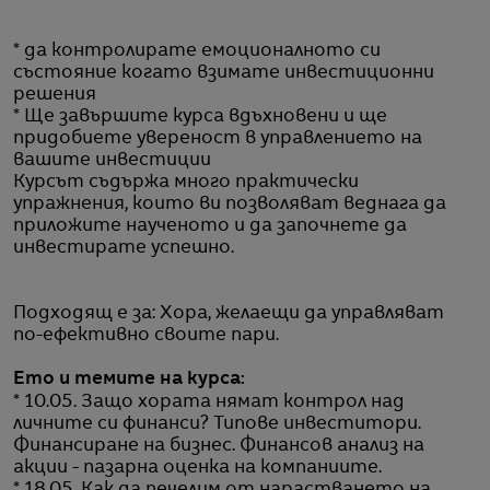
* да контролирате емоционалното си
състояние когато взимате инвестиционни
решения
* Ще завършите курса вдъхновени и ще
придобиете увереност в управлението на
вашите инвестиции
Курсът съдържа много практически
упражнения, които ви позволяват веднага да
приложите наученото и да започнете да
инвестирате успешно.
Подходящ е за: Хора, желаещи да управляват
по-ефективно своите пари.
Ето и темите на курса:
* 10.05. Защо хората нямат контрол над
личните си финанси? Типове инвеститори.
Финансиране на бизнес. Финансов анализ на
акции - пазарна оценка на компаниите.
* 18.05. Как да печелим от нарастването на