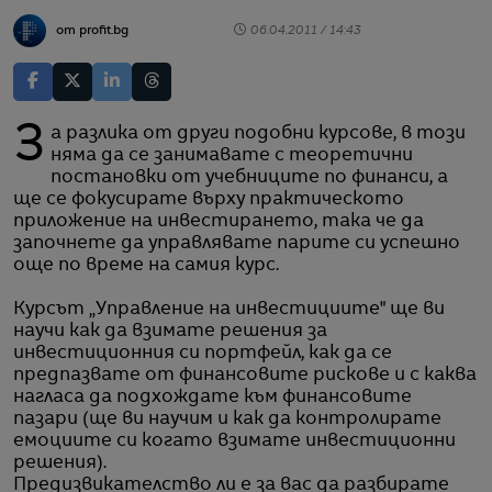
от profit.bg
06.04.2011 / 14:43
За разлика от други подобни курсове, в този
няма да се занимавате с теоретични
постановки от учебниците по финанси, а
ще се фокусирате върху практическото
приложение на инвестирането, така че да
започнете да управлявате парите си успешно
още по време на самия курс.
Курсът „Управление на инвестициите" ще ви
научи как да взимате решения за
инвестиционния си портфейл, как да се
предпазвате от финансовите рискове и с каква
нагласа да подхождате към финансовите
пазари (ще ви научим и как да контролирате
емоциите си когато взимате инвестиционни
решения).
Предизвикателство ли е за вас да разбирате