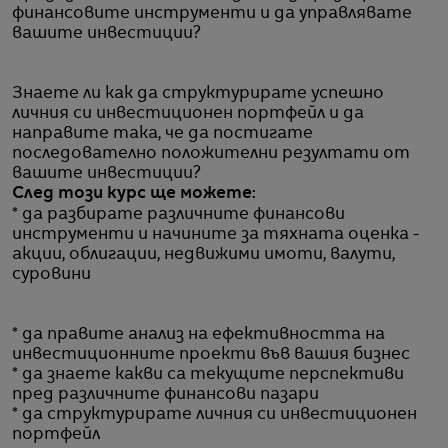
финансовите инструменти и да управлявате
вашите инвестиции?
Знаете ли как да структурирате успешно
личния си инвестиционен портфейл и да
направите така, че да постигате
последователно положителни резултати от
вашите инвестиции?
След този курс ще можете:
* да разбирате различните финансови
инструменти и начините за тяхната оценка -
акции, облигации, недвижими имоти, валути,
суровини
* да правите анализ на ефективността на
инвестиционните проекти във вашия бизнес
* да знаете какви са текущите перспективи
пред различните финансови пазари
* да структурирате личния си инвестиционен
портфейл