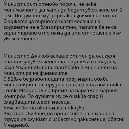
Министърът отново посочи, че иска
минималните заплати да бъдат увеличени от 1
юли. По думите му, дори ако изпълнението на
бюджета за първото шестмесечие на
годината не е благоприятно, парите вече са
гарантирани и то няма да има отношение към
увеличението.
Министър Дянков искаше от мен да осигуря
парите за увеличението и аз съм ги осигурил,
каза Младенов, попитан какво е мнението на
министъра на финансите.
9.52% е безработицата през март, обяви
министърът на труда и социалната политика
Тотю Младенов по време на парламентарния
контрол. По думите му се очаква спад в
следващите шест месеца.
Българската икономика показва
възстановяване, но процесите на пазара на
труда се случват с известно закъснение, обясни
Младенов.