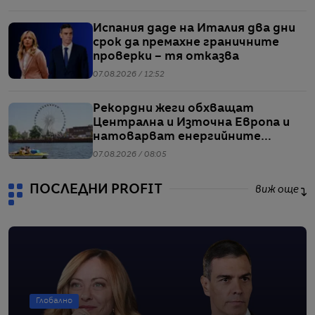
Испания даде на Италия два дни
срок да премахне граничните
проверки – тя отказва
07.08.2026 / 12:52
Рекордни жеги обхващат
Централна и Източна Европа и
натоварват енергийните
системи
07.08.2026 / 08:05
ПОСЛЕДНИ PROFIT
виж още
Глобално