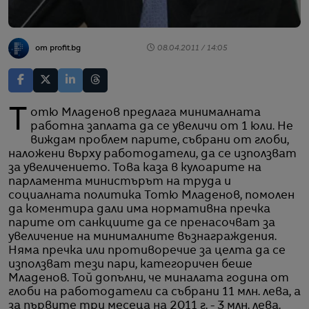
от profit.bg
08.04.2011 / 14:05
Тотю Младенов предлага минималната
работна заплата да се увеличи от 1 юли. Не
виждам проблем парите, събрани от глоби,
наложени върху работодатели, да се използват
за увеличението. Това каза в кулоарите на
парламента министърът на труда и
социалната политика Тотю Младенов, помолен
да коментира дали има нормативна пречка
парите от санкциите да се пренасочват за
увеличение на минималните възнаграждения.
Няма пречка или противоречие за целта да се
използват тези пари, категоричен беше
Младенов. Той допълни, че миналата година от
глоби на работодатели са събрани 11 млн. лева, а
за първите три месеца на 2011 г. - 3 млн. лева.