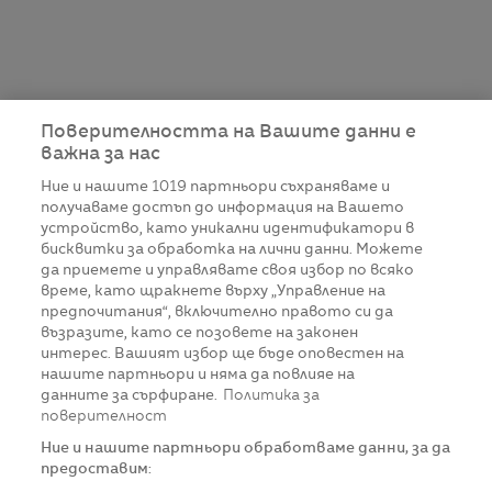
Поверителността на Вашите данни е
важна за нас
Ние и нашите
1019
партньори съхраняваме и
получаваме достъп до информация на Вашето
устройство, като уникални идентификатори в
бисквитки за обработка на лични данни. Можете
да приемете и управлявате своя избор по всяко
време, като щракнете върху „Управление на
предпочитания“, включително правото си да
възразите, като се позовете на законен
интерес. Вашият избор ще бъде оповестен на
нашите партньори и няма да повлияе на
данните за сърфиране.
Политика за
поверителност
Ние и нашите партньори обработваме данни, за да
предоставим: