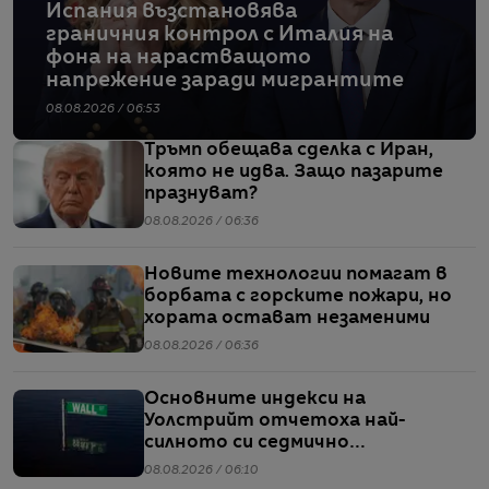
Испания възстановява
граничния контрол с Италия на
фона на нарастващото
напрежение заради мигрантите
08.08.2026 / 06:53
Тръмп обещава сделка с Иран,
която не идва. Защо пазарите
празнуват?
08.08.2026 / 06:36
Новите технологии помагат в
борбата с горските пожари, но
хората остават незаменими
08.08.2026 / 06:36
Основните индекси на
Уолстрийт отчетоха най-
силното си седмично
представяне от април насам
08.08.2026 / 06:10