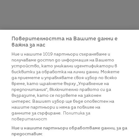
Поверителността на Вашите данни е
важна за нас
Ние и нашите
1019
партньори съхраняваме и
получаваме достъп до информация на Вашето
устройство, като уникални идентификатори в
бисквитки за обработка на лични данни. Можете
да приемете и управлявате своя избор по всяко
време, като щракнете върху „Управление на
предпочитания“, включително правото си да
възразите, като се позовете на законен
интерес. Вашият избор ще бъде оповестен на
нашите партньори и няма да повлияе на
данните за сърфиране.
Политика за
поверителност
Ние и нашите партньори обработваме данни, за да
предоставим: