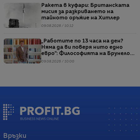
Ракета в куфари: Британската
мисия за разкриването на
тайното оръжие на Хитлер
09.08.2026 / 10:12
„Работите по 13 часа на ден?
Няма да ви поверя нито едно
евро“: Философията на Брунело
Кучинели за бизнеса и живота
09.08.2026 / 10:00
Връзки