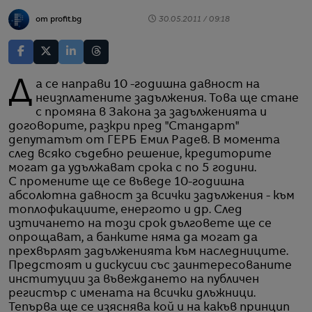
от profit.bg
30.05.2011 / 09:18
Да се направи 10 -годишна давност на
неизплатените задължения. Това ще стане
с промяна в Закона за задълженията и
договорите, разкри пред "Стандарт"
депутатът от ГЕРБ Емил Радев. В момента
след всяко съдебно решение, кредиторите
могат да удължават срока с по 5 години.
С промените ще се въведе 10-годишна
абсолютна давност за всички задължения - към
топлофикациите, енергото и др. След
изтичането на този срок дълговете ще се
опрощават, а банките няма да могат да
прехвърлят задълженията към наследниците.
Предстоят и дискусии със заинтересованите
институции за въвеждането на публичен
регистър с имената на всички длъжници.
Тепърва ще се изяснява кой и на какъв принцип