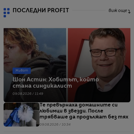
ПОСЛЕДНИ PROFIT
виж още
Живот
Шон Астин: Хобитът, който
стана синдикалист
09.08.2026 / 11:49
Те превърнаха домашните си
любимци в звезди. После
трябваше да продължат без тях
09.08.2026 / 10:34