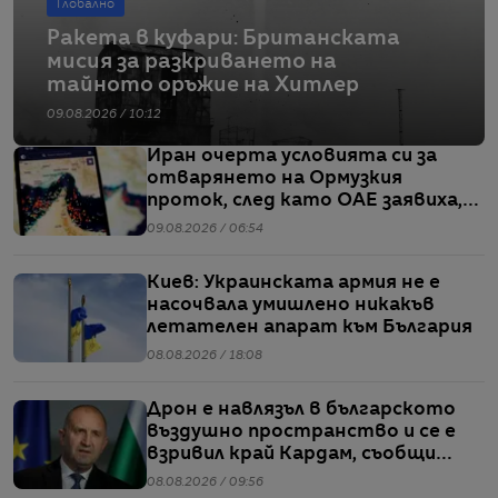
Глобално
Ракета в куфари: Британската
мисия за разкриването на
тайното оръжие на Хитлер
09.08.2026 / 10:12
Иран очерта условията си за
отварянето на Ормузкия
проток, след като ОАЕ заявиха,
че един от корабите им е бил
09.08.2026 / 06:54
обект на въздушен удар
Киев: Украинската армия не е
насочвала умишлено никакъв
летателен апарат към България
08.08.2026 / 18:08
Дрон е навлязъл в българското
въздушно пространство и се е
взривил край Кардам, съобщи
Радев
08.08.2026 / 09:56