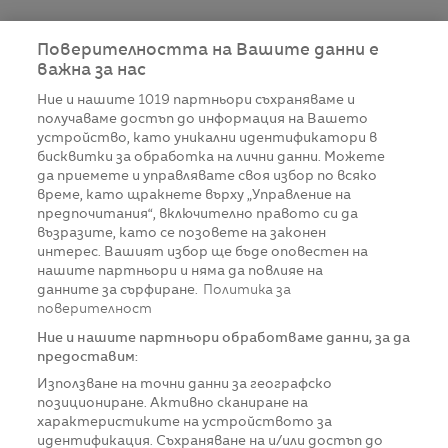
Поверителността на Вашите данни е
важна за нас
Ние и нашите
1019
партньори съхраняваме и
получаваме достъп до информация на Вашето
устройство, като уникални идентификатори в
бисквитки за обработка на лични данни. Можете
да приемете и управлявате своя избор по всяко
време, като щракнете върху „Управление на
предпочитания“, включително правото си да
възразите, като се позовете на законен
интерес. Вашият избор ще бъде оповестен на
нашите партньори и няма да повлияе на
данните за сърфиране.
Политика за
поверителност
Ние и нашите партньори обработваме данни, за да
предоставим:
Използване на точни данни за географско
позициониране. Активно сканиране на
характеристиките на устройството за
идентификация. Съхраняване на и/или достъп до