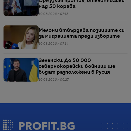
Ормузкия проток, отклонявайки
над 50 кораба
10.08.2026 / 07:18
Мелони втвърдява позициите си
за миграцията преди изборите
10.08.2026 / 07:14
Зеленски: До 50 000
севернокорейски войници ще
бъдат разположени в Русия
10.08.2026 / 06:27