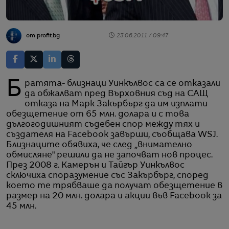
от profit.bg
23.06.2011 / 09:47
Братята- близнаци Уинкълвос са се отказали
да обжалват пред Върховния съд на САЩ
отказа на Марк Закърбърг да им изплати
обезщетение от 65 млн. долара и с това
дългогодишният съдебен спор между тях и
създателя на Facebook завърши, съобщава WSJ.
Близнаците обявиха, че след „внимателно
обмисляне" решили да не започват нов процес.
През 2008 г. Камерън и Тайгър Уинкълвос
сключиха споразумение със Закърбърг, според
което те трябваше да получат обезщетение в
размер на 20 млн. долара и акции във Facebook за
45 млн.