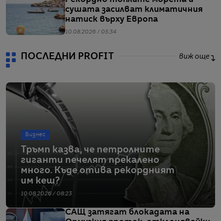
сушата засилват климатичния
натиск върху Европа
10.08.2026 / 05:34
ПОСЛЕДНИ PROFIT
виж още
Бизнес
Тръмп казва, че петролните
гиганти печелят прекалено
много. Къде отива рекордният
им кеш?
10.08.2026 / 08:23
САЩ затягат блокадата на