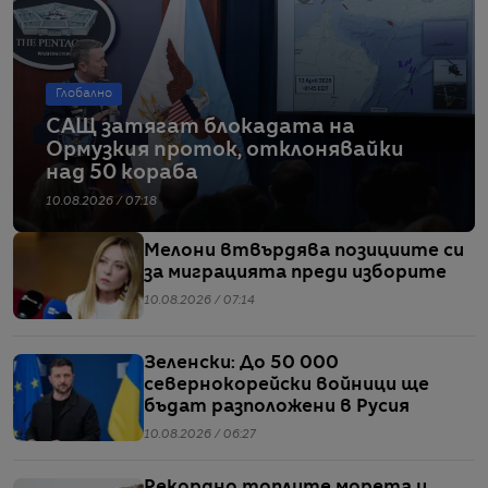
Глобално
САЩ затягат блокадата на
Ормузкия проток, отклонявайки
над 50 кораба
10.08.2026 / 07:18
Мелони втвърдява позициите си
за миграцията преди изборите
10.08.2026 / 07:14
Зеленски: До 50 000
севернокорейски войници ще
бъдат разположени в Русия
10.08.2026 / 06:27
Рекордно топлите морета и