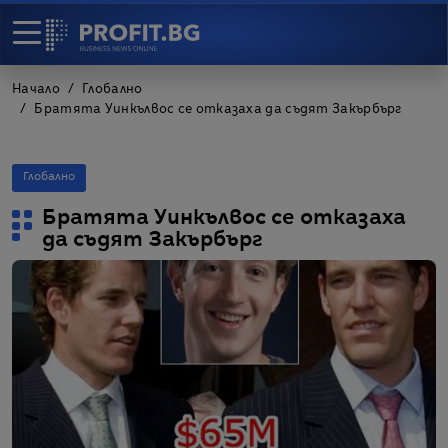
Начало
Глобално
Братята Уинкълвос се отказаха да съдят Закърбърг
Глобално
Братята Уинкълвос се отказаха
да съдят Закърбърг