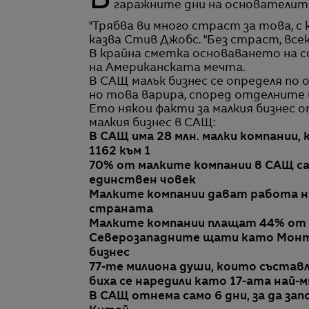
Всяка голяма компания някога е представлявала малък бизнес. Всички знаят за
гаражните дни на основателите н
"Трябва ви много страст за това, с
казва Стив Джобс. "Без страст, всек
В крайна сметка основаването на 
на Американската мечта.
В САЩ малък бизнес се определя по 
но това варира, според отделните 
Ето някои факти за малкия бизнес 
малкия бизнес в САЩ:
В САЩ има 28 млн. малки компании
1162 към 1
70% от малките компании в САЩ са
единствен човек
Малките компании дават работа н
страната
Малките компании плащат 44% от
Северозападните щати като Монта
бизнес
77-те милиона души, които състав
биха се наредили като 17-ата най-
В САЩ отнема само 6 дни, за да зап