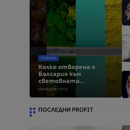
Глобално
Колко отворена е
България към
световната
икономика отвъд
08.08.2026 / 07:11
ЕС?
ПОСЛЕДНИ PROFIT