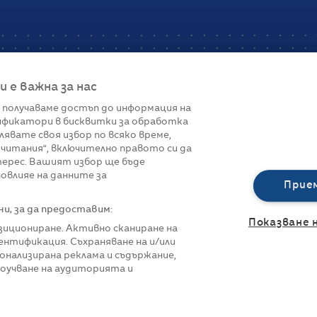
е важна за нас
 получаваме достъп до информация на
фикатори в бисквитки за обработка
Връзки
лявате своя избор по всяко време,
читания“, включително правото си да
вот
Контакти
терес. Вашият избор ще бъде
Реклама
овлияе на данните за
За нас
Прие
Политика за п
Управление на 
, за да предоставим:
Показване 
озициониране. Активно сканиране на
нтификация. Съхраняване на и/или
онализирана реклама и съдържание,
роучване на аудиторията и
азени.
Всички права са запазени.