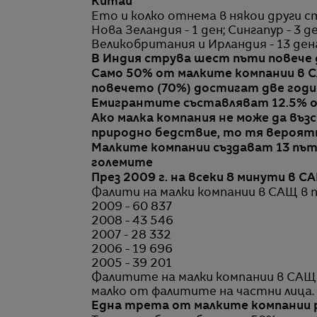
Китай
Ето и колко отнема в някои други с
Нова Зеландия - 1 ден; Сингапур - 3 д
Великобритания и Ирландия - 13 дена;
В Индия струва шест пъти повече 
Само 50% от малките компании в С
повечето (70%) достигат две год
Емигрантите съставляват 12.5% о
Ако малка компания не може да въз
природно бедствие, то тя вероятн
Малките компании създават 13 пъти
големите
През 2009 г. на всеки 8 минути в С
Фалити на малки компании в САЩ в п
2009 - 60 837
2008 - 43 546
2007 - 28 332
2006 - 19 696
2005 - 39 201
Фалитите на малки компании в САЩ д
малко от фалитите на частни лица.
Една трета от малките компании р