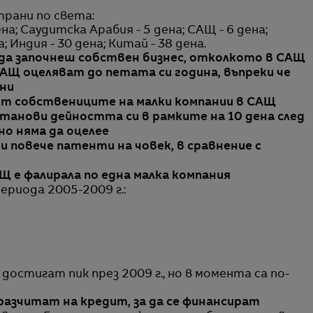
трани по света:
ена; Саудитска Арабия - 5 дена; САЩ - 6 дена;
 Индия - 30 дена; Китай - 38 дена.
да започнеш собствен бизнес, отколкото в САЩ
АЩ оцеляват до петата си година, въпреки че
ини
т собствениците на малки компании в САЩ
станови дейността си в рамките на 10 дена след
о няма да оцелее
 повече патенти на човек, в сравнение с
АЩ е фалирала по една малка компания
ериода 2005-2009 г.:
остигат пик през 2009 г., но в момента са по-
азчитат на кредит, за да се финансират