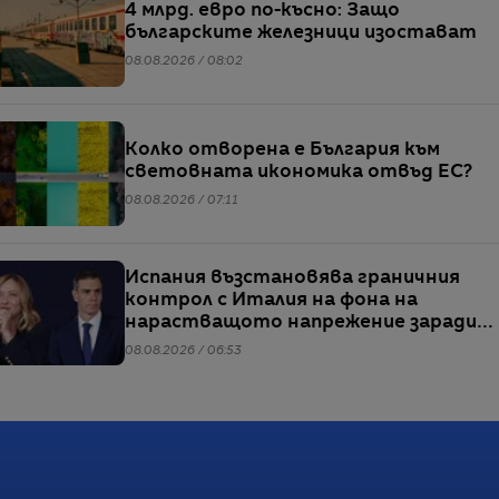
4 млрд. евро по-късно: Защо
българските железници изостават
08.08.2026 / 08:02
Колко отворена е България към
световната икономика отвъд ЕС?
08.08.2026 / 07:11
Испания възстановява граничния
контрол с Италия на фона на
нарастващото напрежение заради
мигрантите
08.08.2026 / 06:53