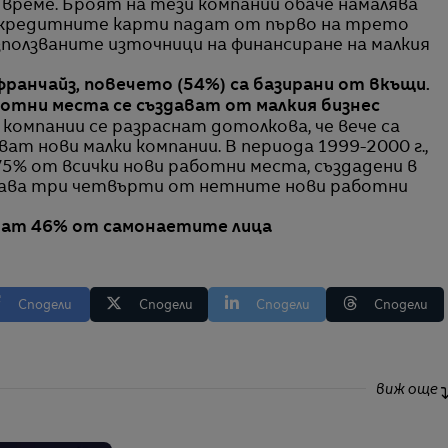
и време. Броят на тези компании обаче намалява
 „кредитните карти падат от първо на трето
зползваните източници на финансиране на малкия
франчайз, повечето (54%) са базирани от вкъщи.
ботни места се създават от малкия бизнес
 компании се разраснат дотолкова, че вече са
ват нови малки компании. В периода 1999-2000 г.,
75% от всички нови работни места, създадени в
ъздава три четвърти от нетните нови работни
ват 46% от самонаетите лицa
Сподели
Сподели
Сподели
Сподели
виж още