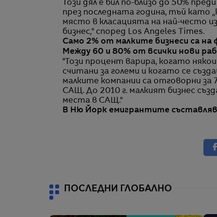
Този дял е бил по-близо до 50% пред
през последната година, тъй като
място в класацията на най-често и
бизнес," според Los Angeles Times.
Само 2% от малките бизнеси са на 
Между 60 и 80% от всички нови ра
"Този процент варира, когато някои
считани за големи и когато се създа
малките компании са отговорни за 
САЩ. До 2010 г. малкият бизнес с
места в САЩ."
В Ню Йорк емигрантите съставля
ПОСЛЕДНИ ГЛОБАЛНО