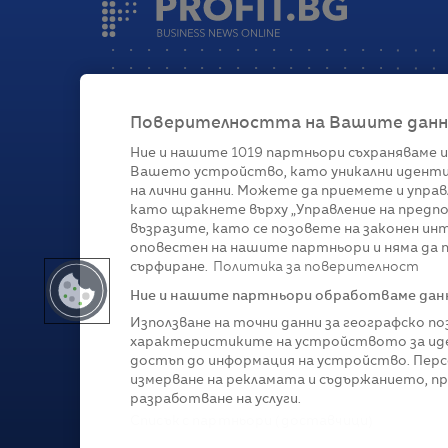
Поверителността на Вашите данни 
Ние и нашите
1019
партньори съхраняваме и
Вашето устройство, като уникални иденти
Категории
на лични данни. Можете да приемете и управ
като щракнете върху „Управление на предпо
Глобално
Бизнес
Технологии
Стратегии
Жи
възразите, като се позовете на законен ин
оповестен на нашите партньори и няма да п
сърфиране.
Политика за поверителност
Ние и нашите партньори обработваме данни
Използване на точни данни за географско п
характеристиките на устройството за иде
достъп до информация на устройство. Перс
измерване на рекламата и съдържанието, п
разработване на услуги.
Copyright © 2007-
2026
Profit.bg. Всички права зап
Списък с партньори (доставчици)
Този сайт е собственост на Sportal Media Group. 