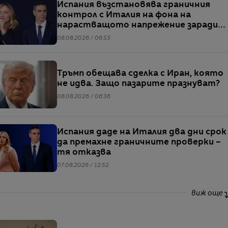
Испания възстановява граничния
контрол с Италия на фона на
нарастващото напрежение заради
мигрантите
08.08.2026 / 06:53
Тръмп обещава сделка с Иран, която
не идва. Защо пазарите празнуват?
08.08.2026 / 06:36
Испания даде на Италия два дни срок
да премахне граничните проверки –
тя отказва
07.08.2026 / 12:52
виж още