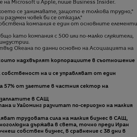
а Microsoft и Apple, пише Business Insider.
 което се занимавате, защото е толкова трудно,"
и разумен човек би се отказал."
собствена компания е един от основните елемент
общо като компания с 500 или по-малко служители,
индустрии.
отвъд Океана по данни основно на Асоциацията на
, които надхвърлят корпорациите в съотношение
 собственост на и се управляват от един
а 57% от заетите в частния сектор на
 заплатите в САЩ
на и Уайоминг разчитат по-сериозно на малкия
ляват трудовата сила на малкия бизнес в САЩ,
многолюдна държава в света, точно преди Иран
очнеш собствен бизнес, в сравнение с 38 дни в