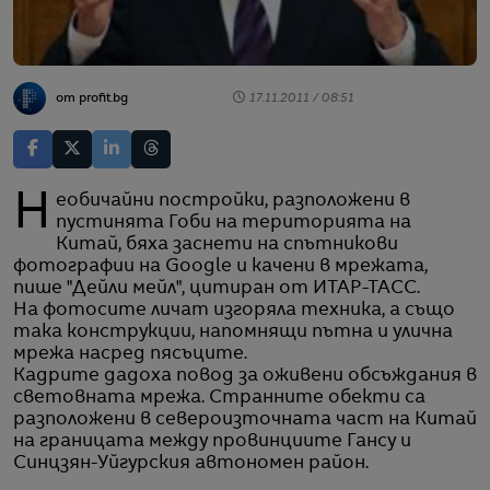
от profit.bg
17.11.2011 / 08:51
Необичайни постройки, разположени в
пустинята Гоби на територията на
Китай, бяха заснети на спътникови
фотографии на Google и качени в мрежата,
пише "Дейли мейл", цитиран от ИТАР-ТАСС.
На фотосите личат изгоряла техника, а също
така конструкции, напомнящи пътна и улична
мрежа насред пясъците.
Кадрите дадоха повод за оживени обсъждания в
световната мрежа. Странните обекти са
разположени в североизточната част на Китай
на границата между провинциите Гансу и
Синцзян-Уйгурския автономен район.