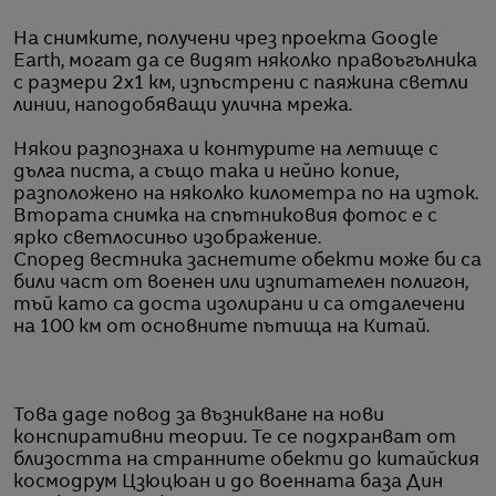
На снимките, получени чрез проекта Google
Earth, могат да се видят няколко правоъгълника
с размери 2х1 км, изпъстрени с паяжина светли
линии, наподобяващи улична мрежа.
Някои разпознаха и контурите на летище с
дълга писта, а също така и нейно копие,
разположено на няколко километра по на изток.
Втората снимка на спътниковия фотос е с
ярко светлосиньо изображение.
Според вестника заснетите обекти може би са
били част от военен или изпитателен полигон,
тъй като са доста изолирани и са отдалечени
на 100 км от основните пътища на Китай.
Това даде повод за възникване на нови
конспиративни теории. Те се подхранват от
близостта на странните обекти до китайския
космодрум Цзюцюан и до военната база Дин