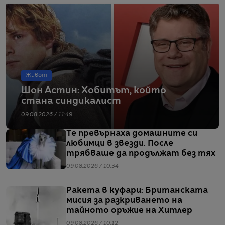
Живот
Шон Астин: Хобитът, който
стана синдикалист
09.08.2026 / 11:49
Те превърнаха домашните си
любимци в звезди. После
трябваше да продължат без тях
09.08.2026 / 10:34
Ракета в куфари: Британската
мисия за разкриването на
тайното оръжие на Хитлер
09.08.2026 / 10:12