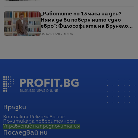
„Работите по 13 часа на ден?
Няма да ви поверя нито едно
евро“: Философията на Брунело
Кучинели за бизнеса и живота
09.08.2026 / 10:00
Връзки
Контакти
Реклама
За нас
Политика за поверителност
Управление на предпочитания
Последвай ни