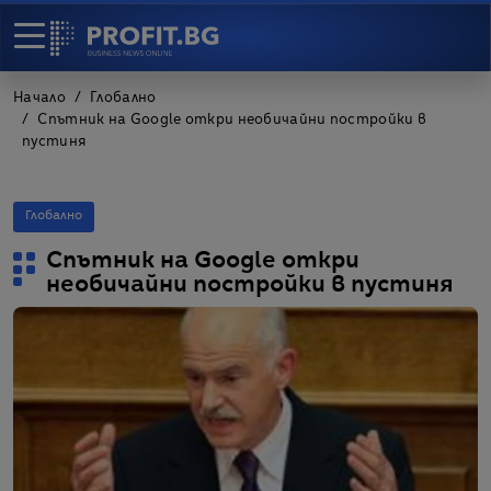
Начало
Глобално
Спътник на Google откри необичайни постройки в
пустиня
Глобално
Спътник на Google откри
необичайни постройки в пустиня