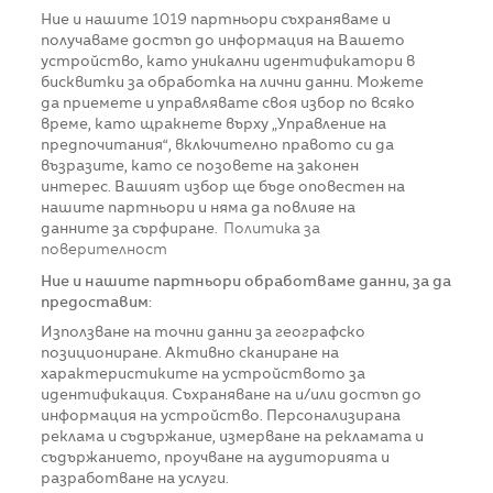
Ние и нашите
1019
партньори съхраняваме и
получаваме достъп до информация на Вашето
устройство, като уникални идентификатори в
бисквитки за обработка на лични данни. Можете
да приемете и управлявате своя избор по всяко
време, като щракнете върху „Управление на
предпочитания“, включително правото си да
възразите, като се позовете на законен
интерес. Вашият избор ще бъде оповестен на
нашите партньори и няма да повлияе на
данните за сърфиране.
Политика за
поверителност
Ние и нашите партньори обработваме данни, за да
предоставим:
Използване на точни данни за географско
позициониране. Активно сканиране на
характеристиките на устройството за
идентификация. Съхраняване на и/или достъп до
информация на устройство. Персонализирана
реклама и съдържание, измерване на рекламата и
съдържанието, проучване на аудиторията и
разработване на услуги.