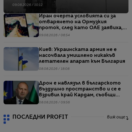
09.08.2026 / 10:12
Иран очерта условията си за
отварянето на Ормузкия
проток, след като ОАЕ заявиха,
че един от корабите им е бил
09.08.2026 / 06:54
обект на въздушен удар
Киев: Украинската армия не е
насочвала умишлено никакъв
летателен апарат към България
08.08.2026 / 18:08
Дрон е навлязъл в българското
въздушно пространство и се е
взривил край Кардам, съобщи
Радев
08.08.2026 / 09:56
ПОСЛЕДНИ PROFIT
виж още