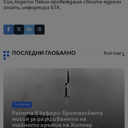
Син, където Пекин провеждаше своите ядрени
опити, информира БТА.
ПОСЛЕДНИ ГЛОБАЛНО
виж още
Глобално
Ракета в куфари: Британската
мисия за разкриването на
тайното оръжие на Хитлер