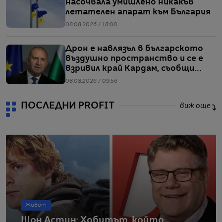
насочвала умишлено никакъв
летателен апарат към България
08.08.2026 / 18:08
Дрон е навлязъл в българското
въздушно пространство и се е
взривил край Кардам, съобщи
Радев
08.08.2026 / 09:56
ПОСЛЕДНИ PROFIT
виж още
Живот
Шон Астин: Хобитът, който