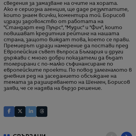
сведения за замазване на очите на хората.
Ако е сериозна агенция, ще даде резултатите,
които знаем всички, коментира той. Борисов
изрази задоволство от работата на
"Стандарт енд Пуърс", "Мудис" и "Фич", които
повишават кредитния рейтинг на нашата
страна, защото виждат това, което се прави.
Премиерът изрази намерение да постави пред
Европейския съвет въпроса България и други
държави с много добри показатели да бъдат
толерирани с по-малко съфинансиране по
европейските проекти. По повод залегналото в
дневния ред на заседанието обсъждане на
темата за разширяването на Шенген, Борисов
заяви, че се надява на бързо решение.