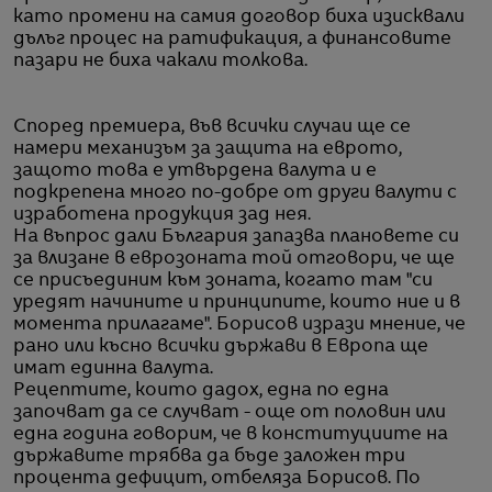
като промени на самия договор биха изисквали
дълъг процес на ратификация, а финансовите
пазари не биха чакали толкова.
Според премиера, във всички случаи ще се
намери механизъм за защита на еврото,
защото това е утвърдена валута и е
подкрепена много по-добре от други валути с
изработена продукция зад нея.
На въпрос дали България запазва плановете си
за влизане в еврозоната той отговори, че ще
се присъединим към зоната, когато там "си
уредят начините и принципите, които ние и в
момента прилагаме". Борисов изрази мнение, че
рано или късно всички държави в Европа ще
имат единна валута.
Рецептите, които дадох, една по една
започват да се случват - още от половин или
една година говорим, че в конституциите на
държавите трябва да бъде заложен три
процента дефицит, отбеляза Борисов. По