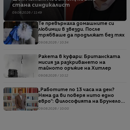
стана синдикалист
09.08.2026 / 11:49
Те превърнаха домашните си
любимци в звезди. После
трябваше да продължат без тях
09.08.2026 / 10:34
Ракета в куфари: Британската
мисия за разкриването на
тайното оръжие на Хитлер
09.08.2026 / 10:12
„Работите по 13 часа на ден?
Няма да ви поверя нито едно
евро“: Философията на Брунело
Кучинели за бизнеса и живота
09.08.2026 / 10:00