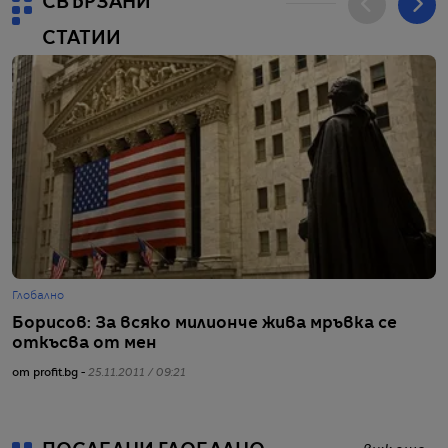
СВЪРЗАНИ
СТАТИИ
Глобално
Г
Борисов: За всяко милионче жива мръвка се
Б
откъсва от мен
от
от profit.bg -
25.11.2011 / 09:21