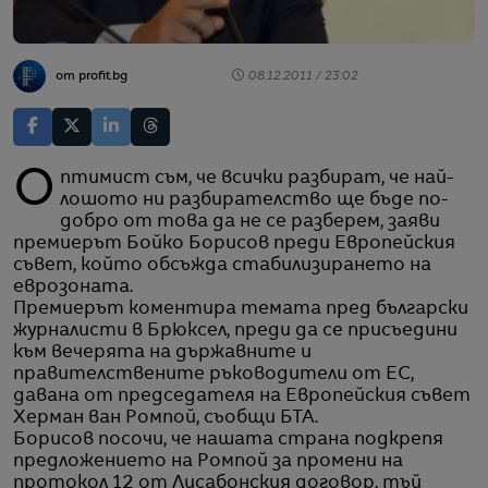
от profit.bg
08.12.2011 / 23:02
Оптимист съм, че всички разбират, че най-
лошото ни разбирателство ще бъде по-
добро от това да не се разберем, заяви
премиерът Бойко Борисов преди Европейския
съвет, който обсъжда стабилизирането на
еврозоната.
Премиерът коментира темата пред български
журналисти в Брюксел, преди да се присъедини
към вечерята на държавните и
правителствените ръководители от ЕС,
давана от председателя на Европейския съвет
Херман ван Ромпой, съобщи БТА.
Борисов посочи, че нашата страна подкрепя
предложението на Ромпой за промени на
протокол 12 от Лисабонския договор, тъй