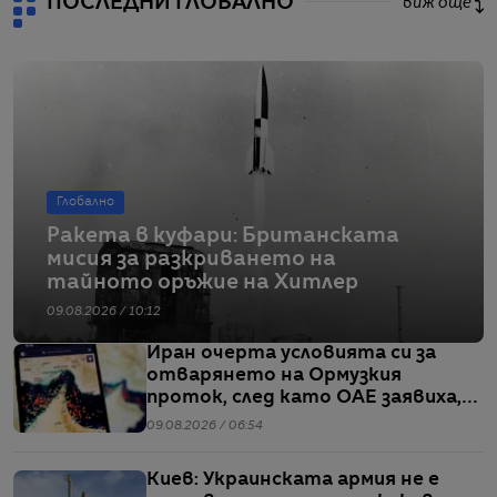
ПОСЛЕДНИ ГЛОБАЛНО
виж още
Глобално
Ракета в куфари: Британската
мисия за разкриването на
тайното оръжие на Хитлер
09.08.2026 / 10:12
Иран очерта условията си за
отварянето на Ормузкия
проток, след като ОАЕ заявиха,
че един от корабите им е бил
09.08.2026 / 06:54
обект на въздушен удар
Киев: Украинската армия не е