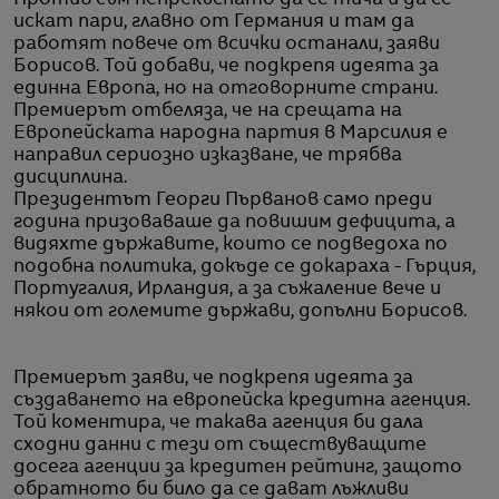
искат пари, главно от Германия и там да
работят повече от всички останали, заяви
Борисов. Той добави, че подкрепя идеята за
единна Европа, но на отговорните страни.
Премиерът отбеляза, че на срещата на
Европейската народна партия в Марсилия е
направил сериозно изказване, че трябва
дисциплина.
Президентът Георги Първанов само преди
година призоваваше да повишим дефицита, а
видяхте държавите, които се подведоха по
подобна политика, докъде се докараха - Гърция,
Португалия, Ирландия, а за съжаление вече и
някои от големите държави, допълни Борисов.
Премиерът заяви, че подкрепя идеята за
създаването на европейска кредитна агенция.
Той коментира, че такава агенция би дала
сходни данни с тези от съществуващите
досега агенции за кредитен рейтинг, защото
обратното би било да се дават лъжливи