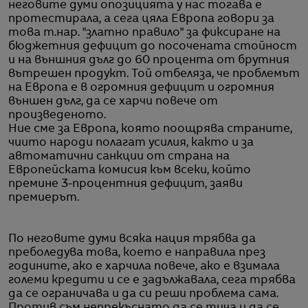
неговите думи опозицията у нас тогава е
протестирала, а сега цяла Европа говори за
това т.нар. "златно правило" за фиксиране на
бюджетния дефицит до посочената стойност
и на външния дълг до 60 процента от брутния
вътрешен продукт. Той отбеляза, че проблемът
на Европа е в огромния дефицит и огромния
външен дълг, да се харчи повече от
произведеното.
Ние сме за Европа, която поощрява страните,
чиито народи полагат усилия, както и за
автоматични санкции от страна на
Европейската комисия към всеки, който
премине 3-процентния дефицит, заяви
премиерът.
По неговите думи всяка нация трябва да
преболедува това, което е направила през
годините, ако е харчила повече, ако е взимала
големи кредити и се е задължавала, сега трябва
да се ограничава и да си реши проблема сама.
Против съм непрекъснато да се тича и да се