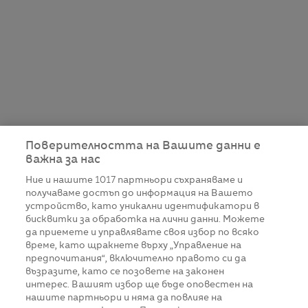
Поверителността на Вашите данни е
важна за нас
Ние и нашите
1017
партньори съхраняваме и
получаваме достъп до информация на Вашето
устройство, като уникални идентификатори в
бисквитки за обработка на лични данни. Можете
да приемете и управлявате своя избор по всяко
време, като щракнете върху „Управление на
предпочитания“, включително правото си да
възразите, като се позовете на законен
интерес. Вашият избор ще бъде оповестен на
нашите партньори и няма да повлияе на