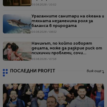
05.08.2026 / 10:52
Ураганните санитари на океана и
тяхната незаменима роля за
баланса в природата
05.08.2026 / 08:52
Начинът, по който говорят
децата, може да разкрие риск от
психични проблеми, сочи
проучване
05.08.2026 / 07:56
ПОСЛЕДНИ PROFIT
виж още