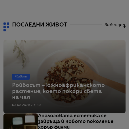
от
ПОСЛЕДНИ ЖИВОТ
виж още
Живот
Ройбосът – южноафриканското
растение, което покори света
на чая
05.08.2026 / 11:25
Аналоговата естетика се
завръща в новото поколение
хорър филми