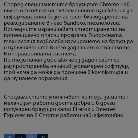
Според специалистите браузърът Chrome най-
пълно отговаря на съвременните изисквания за
информационна безопасност благодарение на
реализираните в него Sandbox технологии.
Последните ограничават стартирането на
потенциално опасни програми. Въпросната
технология позволява изолирането на браузъра
и изпълняваните в него задачи от останалото
в операционната система.
По този начин дори ако чрез даден сайт се
разпространява някакъв злонамерен софтуер,
той няма да може да проникне в компютъра и
да му нанесе поражения.
Специалистите уточняват, че този защитен
механизъм работи доста добре и в други
популярни браузъри като Firefox и Internet
Explorer, но в Chrome работи най-ефективно.