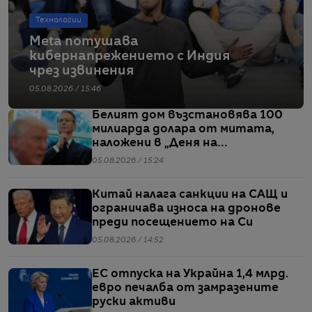
Технологии
Meta потушава
кибернапрежението с Индия
чрез извинения
05.08.2026 / 15:46
Белият дом възстановява 100
милиарда долара от митата,
наложени в „Деня на
освобождението“
05.08.2026 / 15:24
Китай налага санкции на САЩ и
ограничава износа на дронове
преди посещението на Си
05.08.2026 / 14:52
ЕС отпуска на Украйна 1,4 млрд.
евро печалба от замразените
руски активи