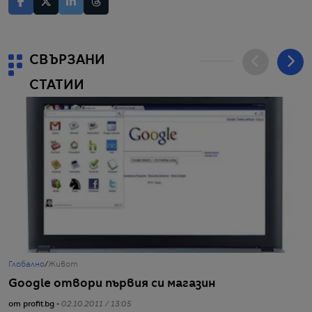
СВЪРЗАНИ
СТАТИИ
Глобално
/
Живот
Г
Google отвори първия си магазин
Б
п
от profit.bg -
02.10.2011 / 13:05