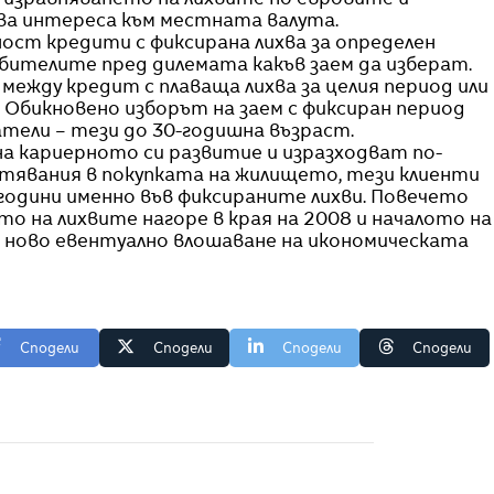
и изравняването на лихвите по евровите и
лва интереса към местната валута.
ост кредити с фиксирана лихва за определен
бителите пред дилемата какъв заем да изберат.
ежду кредит с плаваща лихва за целия период или
к. Обикновено изборът на заем с фиксиран период
тели – тези до 30-годишна възраст.
на кариерното си развитие и изразходват по-
стявания в покупката на жилището, тези клиенти
одини именно във фиксираните лихви. Повечето
о на лихвите нагоре в края на 2008 и началото на
 ново евентуално влошаване на икономическата
Сподели
Сподели
Сподели
Сподели