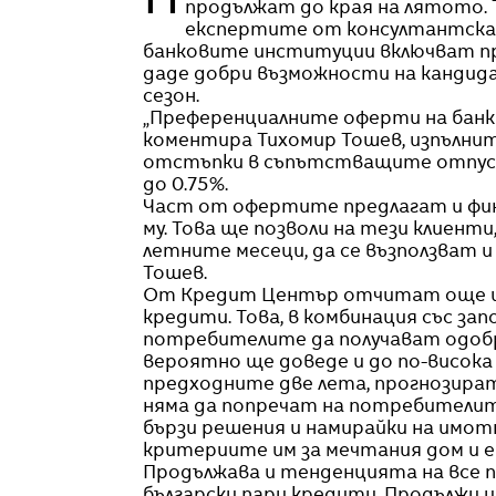
Промоционалните оферти на банките, стартирали в периода март – май 2012, ще
продължат до края на лятото. Т
експертите от консултантска
банковите институции включват пре
даде добри възможности на кандид
сезон.
„Преференциалните оферти на банки
коментира Тихомир Тошев, изпълни
отстъпки в съпътстващите отпуска
до 0.75%.
Част от офертите предлагат и фин
му. Това ще позволи на тези клиенти
летните месеци, да се възползват и
Тошев.
От Кредит Център отчитат още и 
кредити. Това, в комбинация със за
потребителите да получават одобре
вероятно ще доведе и до по-висока
предходните две лета, прогнозира
няма да попречат на потребителит
бързи решения и намирайки на имот
критериите им за мечтания дом и е 
Продължава и тенденцията на все 