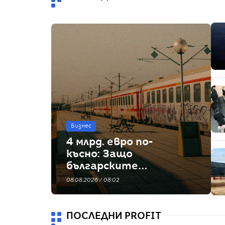
Бизнес
4 млрд. евро по-
късно: Защо
българските
железници
08.08.2026 / 08:02
изостават
ПОСЛЕДНИ PROFIT