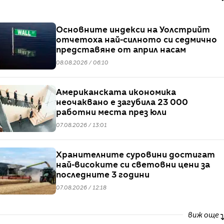
Основните индекси на Уолстрийт
отчетоха най-силното си седмично
представяне от април насам
08.08.2026 / 06:10
Американската икономика
неочаквано е загубила 23 000
работни места през юли
07.08.2026 / 13:01
Хранителните суровини достигат
най-високите си световни цени за
последните 3 години
07.08.2026 / 12:18
виж още