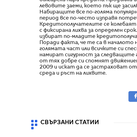
български пари кредити. Продължи 
левовите заеми, което пък ще заси
Набиращите все по-голяма популярн
период все по-често изправя потре
Кредитополучателите се колебаят м
с фиксирана лихва за определен сро
избират по-младите кредитополуча
Поради факта, че те са в началото 
голямата част или всичките си спе
намират сигурност за следващите г
от тях добре си спомнят движениет
2009 и искат да се застраховат от
среда и ръст на лихвите.
СВЪРЗАНИ СТАТИИ