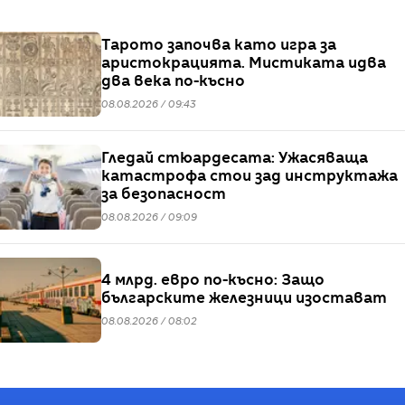
Тарото започва като игра за
аристокрацията. Мистиката идва
два века по-късно
08.08.2026 / 09:43
Гледай стюардесата: Ужасяваща
катастрофа стои зад инструктажа
за безопасност
08.08.2026 / 09:09
4 млрд. евро по-късно: Защо
българските железници изостават
08.08.2026 / 08:02