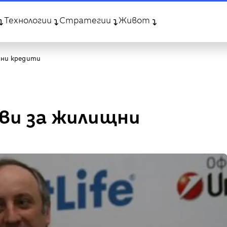
Технологии
Стратегии
Живот
щни кредити
хви за жилищни