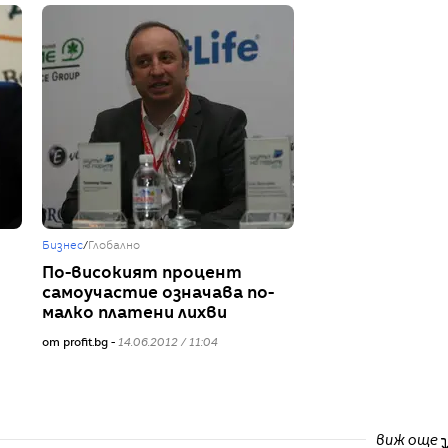
Бизнес
/
Глобално
По-високият процент
самоучастие означава по-
малко платени лихви
от profit.bg -
14.06.2012 / 11:04
виж още