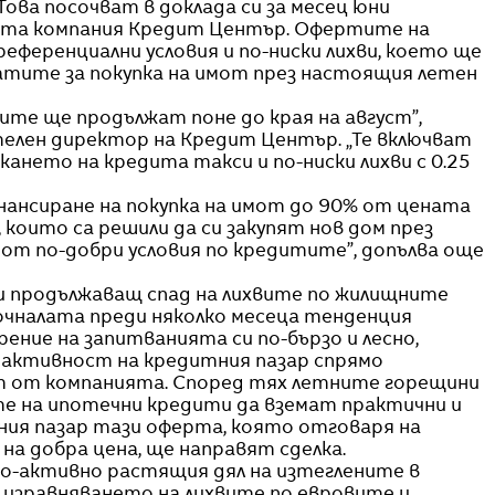
ова посочват в доклада си за месец юни
та компания Кредит Център. Офертите на
ференциални условия и по-ниски лихви, което ще
атите за покупка на имот през настоящия летен
те ще продължат поне до края на август”,
телен директор на Кредит Център. „Те включват
нето на кредита такси и по-ниски лихви с 0.25
ансиране на покупка на имот до 90% от цената
, които са решили да си закупят нов дом през
 от по-добри условия по кредитите”, допълва още
продължаващ спад на лихвите по жилищните
почналата преди няколко месеца тенденция
ние на запитванията си по-бързо и лесно,
 активност на кредитния пазар спрямо
т от компанията. Според тях летните горещини
е на ипотечни кредити да вземат практични и
ния пазар тази оферта, която отговаря на
на добра цена, ще направят сделка.
по-активно растящия дял на изтеглените в