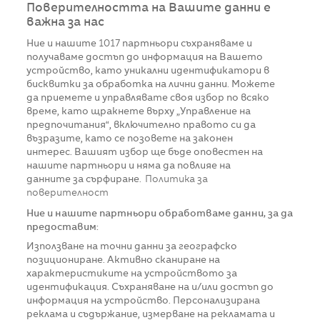
Поверителността на Вашите данни е
важна за нас
Ние и нашите
1017
партньори съхраняваме и
получаваме достъп до информация на Вашето
устройство, като уникални идентификатори в
бисквитки за обработка на лични данни. Можете
да приемете и управлявате своя избор по всяко
време, като щракнете върху „Управление на
предпочитания“, включително правото си да
възразите, като се позовете на законен
интерес. Вашият избор ще бъде оповестен на
нашите партньори и няма да повлияе на
данните за сърфиране.
Политика за
поверителност
Ние и нашите партньори обработваме данни, за да
предоставим:
Използване на точни данни за географско
позициониране. Активно сканиране на
характеристиките на устройството за
идентификация. Съхраняване на и/или достъп до
информация на устройство. Персонализирана
реклама и съдържание, измерване на рекламата и