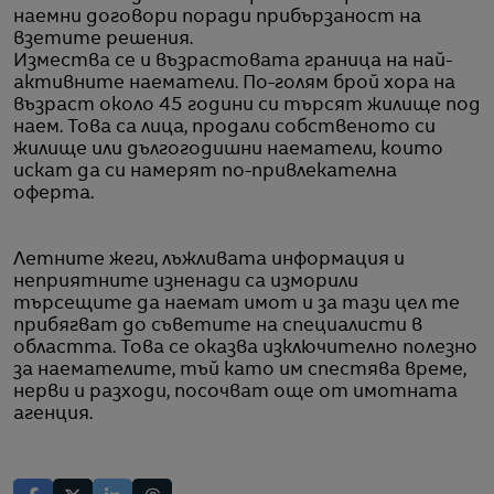
наемни договори поради прибързаност на
взетите решения.
Измества се и възрастовата граница на най-
активните наематели. По-голям брой хора на
възраст около 45 години си търсят жилище под
наем. Това са лица, продали собственото си
жилище или дългогодишни наематели, които
искат да си намерят по-привлекателна
оферта.
Летните жеги, лъжливата информация и
неприятните изненади са изморили
търсещите да наемат имот и за тази цел те
прибягват до съветите на специалисти в
областта. Това се оказва изключително полезно
за наемателите, тъй като им спестява време,
нерви и разходи, посочват още от имотната
агенция.