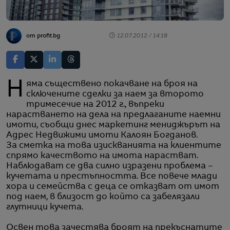
от profit.bg
12.07.2012 / 14:18
Няма съществено покачване на броя на
сключените сделки за наем за второто
тримесечие на 2012 г., въпреки
нарастването на дела на предлаганите наемни
имоти, съобщи днес маркетинг мениджърът на
Адрес Недвижими имоти Калоян Богданов.
За сметка на това изискванията на клиентите
спрямо качеството на имота нарастват.
Наблюдават се два силно изразени проблема –
кучетата и престъпността. Все повече млади
хора и семейства с деца се отказват от имот
под наем, в близост до който са забелязали
глутници кучета.
Освен това зачестява броят на прекъснатите