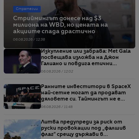
Стратегии
Стриймингът донесе над $3
милиона на WBD, но цената на
акциите спада драстично
06.08.2026 / 12:36
Изкупление или забрава: Met Gala
посвещава изложба на Джон
Галиано и повдига етични
въпроси
06.08.2026 / 12:02
Ранните инвеститори в SpaceX
най-сетне могат да продават
дяловете си. Таймингът не е
идеален
06.08.2026 / 11:48
Литва предупреди за риск от
руски провокации под „фалшив
флаг“ срещу държави в