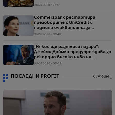
06.08.2026 / 11:11
Commerzbank рестартира
преговорите с UniCredit и
надмина очакванията за
тримесечието
06.08.2026 / 09:48
„Някой ще разтърси пазара“:
Джейми Даймън предупреждава за
рекордно високо ниво на
ливъридж
06.08.2026 / 08:05
ПОСЛЕДНИ PROFIT
виж още