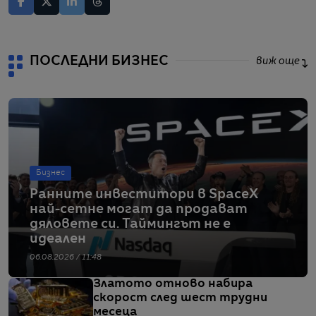
ПОСЛЕДНИ БИЗНЕС
виж още
Бизнес
Ранните инвеститори в SpaceX
най-сетне могат да продават
дяловете си. Таймингът не е
идеален
06.08.2026 / 11:48
Златото отново набира
скорост след шест трудни
месеца