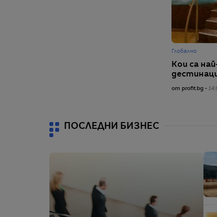
Глобално
Кои са на
дестинаци
от profit.bg -
14.
ПОСЛЕДНИ БИЗНЕС