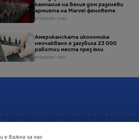
кампания на Белия дом разгневи
армията на Marvel феновете
07.08.2026 / 13:32
Американската икономика
неочаквано е загубила 23 000
работни места през юли
07.08.2026 / 13:01
е важна за нас