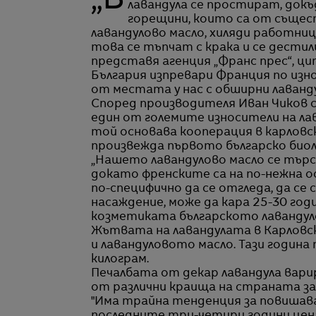
„В Розовата долина, разположена в подножието на Стара планина, редовете с
лавандула се простират, док
горещини, които са от същес
лавандулово масло, хиляди работни
това се тъпчат с крака и се дестил
представя агенция „Франс прес“, ц
България изпревари Франция по изно
от местата у нас с обширни лаванду
Според производителя Иван Чиков с
един от големите износители на ла
той основава кооперация в карловск
произвежда първото българско биол
„Нашето лавандулово масло се търси
докато френските са на по-нежна о
по-специфично да се отгледа, да се
насаждение, може да кара 25-30 год
козметиката българското лавандуло
Жътвата на лавандулата в Карловски
и лавандуловото масло. Тази година
килограм.
Печалбата от декар лавандула варир
от различни краища на страната з
"Има трайна тенденция за повишава