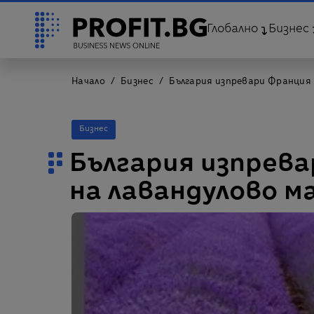
Глобално
Бизнес
Начало
Бизнес
България изпревари Франция 
Бизнес
България изпрева
на лавандулово м