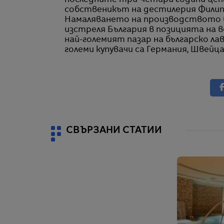
последните три-четири години цен
собственикът на дестилерия Филип
Намаляването на производството 
изстреля България в позицията на в
най-големият пазар на българско ла
големи купувачи са Германия, Швейц
СВЪРЗАНИ СТАТИИ