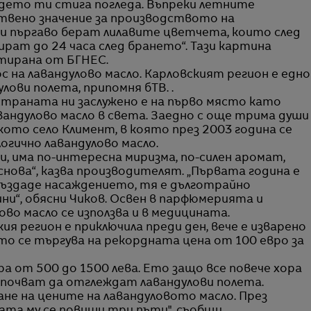
ъдето ти стига погледа. Въпреки летните
твено значение за производството на
ци пъргаво берат лилавите цветчета, които след
ират до 24 часа след брането“. Тази картина
итирана от БГНЕС.
с на лавандулово масло. Карловският регион е едно
лови полета, припомня бТВ. .
траната ни заслужено е на първо място като
вандулово масло в света. Заедно с още трима души
ото село Климент, в която през 2003 година се
огично лавандулово масло.
, има по-интересна миризма, по-силен аромат,
снова“, казва производителят. „Първата година е
 създаде насаждението, тя е дълготрайно
ини“, обясни Чиков. Освен в парфюмерията и
во масло се използва и в медицината.
я регион е приключила преди ден, вече е изварено
 то се търгува на рекордната цена от 100 евро за
а от 500 до 1500 лева. Ето защо все повече хора
апочват да отглеждат лавандулови полета.
не на цените на лавандуловото масло. През