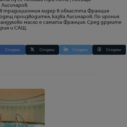
ата му се повиши три пъти", съобщи
 Лисичаров.
в традиционния лидер в областта Франция
одещ производител, казва Лисичаров. По ирония
вандулово масло е самата Франция. Сред другите
ария и САЩ.
Сподели
Сподели
Сподели
Сподели