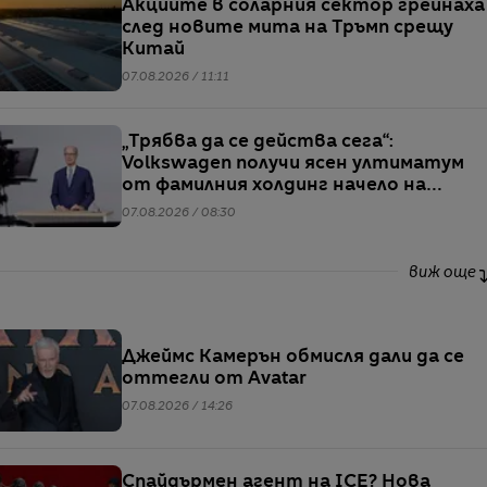
Акциите в соларния сектор грейнаха
след новите мита на Тръмп срещу
Китай
07.08.2026 / 11:11
„Трябва да се действа сега“:
Volkswagen получи ясен ултиматум
от фамилния холдинг начело на
групата
07.08.2026 / 08:30
виж още
Джеймс Камерън обмисля дали да се
оттегли от Avatar
07.08.2026 / 14:26
Спайдърмен агент на ICE? Нова