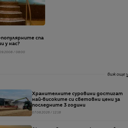
й-популярните спа
и у нас?
09.2008 / 08:00
виж още
Хранителните суровини достигат
най-високите си световни цени за
последните 3 години
07.08.2026 / 12:18