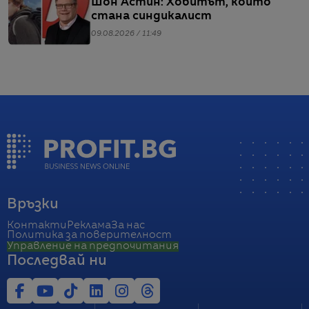
Шон Астин: Хобитът, който
стана синдикалист
09.08.2026 / 11:49
Връзки
Контакти
Реклама
За нас
Политика за поверителност
Управление на предпочитания
Последвай ни