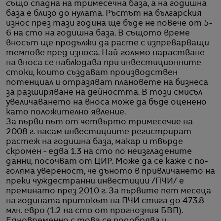
също спадна на тримесечна база, а на годишна
база е близо до нулата. Ръстът на българския
износ през тази година ще бъде не повече от 5-
6 на сто на годишна база. В същото време
вносът ще продължи да расте с изпреварващи
темпове пред износа. Най-голямо нарастване
на вноса се наблюдава при инвестиционните
стоки, които създават производствен
потенциал и отразяват плановете на бизнеса
за разширяване на дейността. В този смисъл
увеличаването на вноса може да бъде оценено
като положително явление.
За първи път от четвърто тримесечие на
2008 г. насам инвестициите регистрират
растеж на годишна база, макар и твърде
скромен - едва 1.3 на сто по неизгладените
данни, посочват от ЦИР. Може да се каже с по-
голяма увереност, че дъното в привличането на
преки чуждестранни инвестиции /ПЧИ/ е
преминато през 2010 г. За първите пет месеца
на годината притокът на ПЧИ стига до 473.8
млн. евро (1.2 на сто от прогнозния БВП).
Едновременно с това се подобрява и