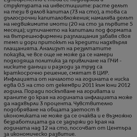
структурата на инвестициите: расте делът
на тези в дялов капитал (73 на сто), а това са
дългосрочни капиталовложения; намалява делът
на недвижимите имоти (20 на сто за първите 5
месеца); изтичането на капитали под формата
на вътрешнофирмени разплащания забавя своя
темп и дори притокът на кредити надхвърля
плащанията. Анализът на резултатите
показва, че все още не може да се намери
подходяща политика за привличане на ПЧИ -
ниските данъци и разходи за труд са
краткосрочно решение, смятат в ЦИР.
Инфлацията от началото на годината е ниска
едва 0.5 на сто от декември 2011 към юни 2012
година. Поради поскъпване на горивата и
храните до края на годината инфлацията може
да надхвърли 3 процента. Чувствително
подобряване на общата заетост в
икономиката не може да се очаква и е възможно
безработицата да се задържи до края на
годината над 12 на сто, посочват от Центъра
за икономическо развитие.