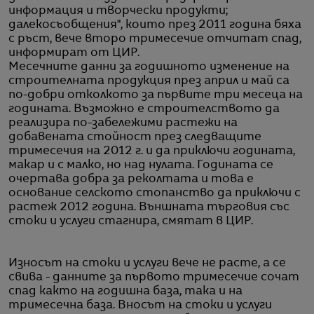
информация и творчески продукти;
далекосъобщения", които през 2011 година бяха
с ръст, вече второ тримесечие отчитат спад,
информират от ЦИР.
Месечните данни за годишното изменение на
строителната продукция през април и май са
по-добри отколкото за първите три месеца на
годината. Възможно е строителството да
реализира по-забележими растежи на
добавената стойност през следващите
тримесечия на 2012 г. и да приключи годината,
макар и с малко, но над нулата. Годината се
очертава добра за реколтата и това е
основание селското стопанство да приключи с
растеж 2012 година. Външната търговия със
стоки и услуги стагнира, смятат в ЦИР.
Износът на стоки и услуги вече не расте, а се
свива - данните за първото тримесечие сочат
спад както на годишна база, така и на
тримесечна база. Вносът на стоки и услуги