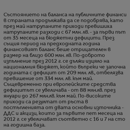
Състоянието на баланса на публичните финанси
в страната продължава да се подобрява, като
през май натрупаните приходи превишиха
натрупаните разходи с 67 млн. лв. - за първи път
от 35 месеца на бюджетни дефицити. През
същия период на предходната година
финансовият баланс беше отрицателен в
размер на близо 600 млн. лв. По-доброто
изпълнение през 2012 г. се дължи изцяло на
националния бюджет, който въпреки че започна
годината с дефицит от 209 млн. лв., отбелязва
превишение от 334 млн. лв. към май.
Същевременно при европейските средства
дефицитът се увеличава - от 88 млн.лв. през
януари до 267 млн.лв. към май. По-високите
приходи са резултат от ръста в
постъпленията от двата основни източника -
ДДС и акцизи, които за първите пет месеца на
2012 г. се увеличават съответно с 16 и 7 на сто
на годишна база.