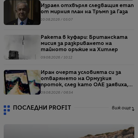
Израел отхвърля следващия етап
от мирния план на Тръмп за Газа
10.08.2026 / 05:07
Ракета в куфари: Британската
мисия за разкриването на
тайното оръжие на Хитлер
09.08.2026 / 10:12
Иран очерта условията си за
отварянето на Ормузкия
проток, след като ОАЕ заявиха,
че един от корабите им е бил
09.08.2026 / 06:54
обект на въздушен удар
ПОСЛЕДНИ PROFIT
виж още