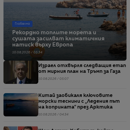
Глобално
Рекордно топлите морета и
сушата засилват климатичния
натиск върху Европа
10.08.2026 / 05:34
Израел отхвърля следващия етап
от мирния план на Тръмп за Газа
10.08.2026 / 05:07
Китай заобикаля ключовите
морски теснини с „Ледения път
на коприната“ през Арктика
10.08.2026 / 04:34