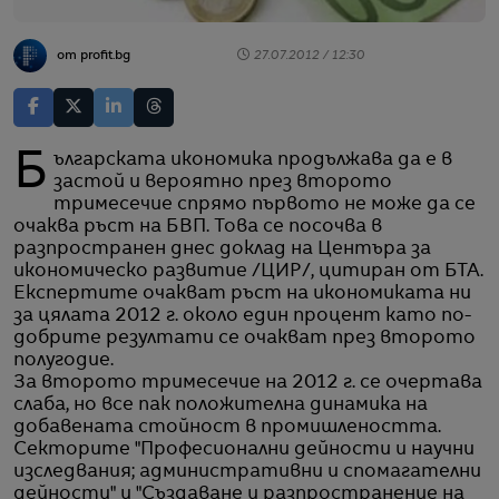
от profit.bg
27.07.2012 / 12:30
Българската икономика продължава да е в
застой и вероятно през второто
тримесечие спрямо първото не може да се
очаква ръст на БВП. Това се посочва в
разпространен днес доклад на Центъра за
икономическо развитие /ЦИР/, цитиран от БТА.
Експертите очакват ръст на икономиката ни
за цялата 2012 г. около един процент като по-
добрите резултати се очакват през второто
полугодие.
За второто тримесечие на 2012 г. се очертава
слаба, но все пак положителна динамика на
добавената стойност в промишлеността.
Секторите "Професионални дейности и научни
изследвания; административни и спомагателни
дейности" и "Създаване и разпространение на