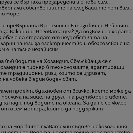
руги се върнаха презаредени и с нови сили.
завърнали собствениците на следващите пет вили,
то море:
н е превърната в реалност в тази къща. Нейният
 за ваканции. Неговата цел? Да позволи на хората
з обаче да страдат от неудобствата на
ларни панели за електричество и обезсоляване на
м е напълно независим.
а във водите на Холандия. Сблъскваща се с
Холандия е пионер в технологиите, адаптиращи
е традиционни диги, които се издигат,
на човека в един воден свят.
туален проект, вдъхновен от всичко, което може да
прилича на яйце, на други- на разтворено цвете.
а над и под водите на океана. За да не се люлее
е от осем мотора, които да поддържат
то на морските плавателни съдове и екологичния