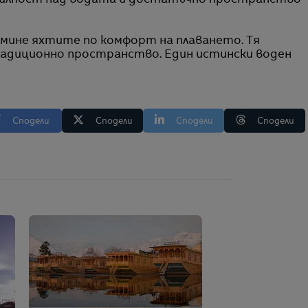
абилност над водата и достатъчно пространство
дмине яхтите по комфорт на плаването. Тя
радиционно пространство. Един истински воден
Сподели
Сподели
Сподели
Сподели