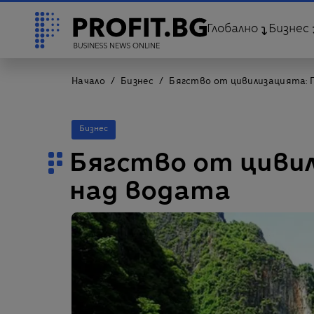
Глобално
Бизнес
Начало
Бизнес
Бягство от цивилизацията: 
Бизнес
Бягство от циви
над водата