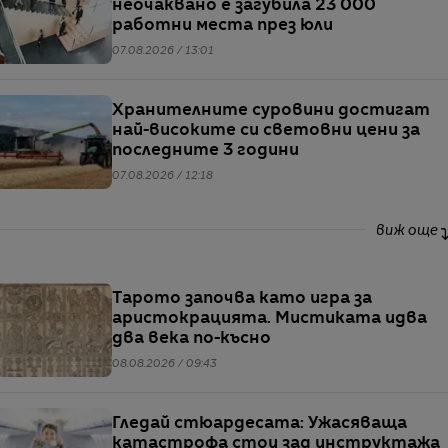
неочаквано е загубила 23 000
работни места през юли
07.08.2026 / 13:01
Хранителните суровини достигат
най-високите си световни цени за
последните 3 години
07.08.2026 / 12:18
виж още
Тарото започва като игра за
аристокрацията. Мистиката идва
два века по-късно
08.08.2026 / 09:43
Гледай стюардесата: Ужасяваща
катастрофа стои зад инструктажа