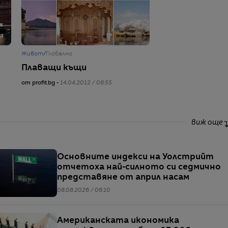
Живот
/
Глобално
Плаващи къщи
от profit.bg -
14.04.2012 / 06:55
виж още
Основните индекси на Уолстрийт
отчетоха най-силното си седмично
представяне от април насам
08.08.2026 / 06:10
Американската икономика