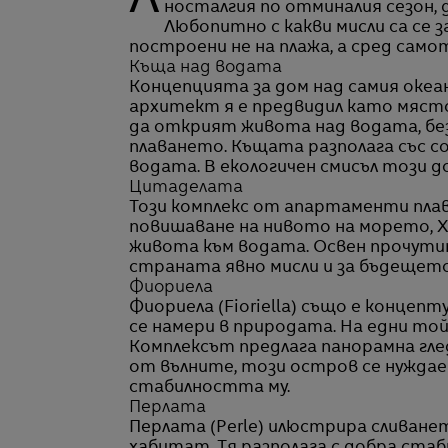
Летните месеци свършиха и ако едни стегнаха куфарите си от лятната ваканция с
носталгия по отминалия сезон, д
Любопитно с какви мисли са се 
построени не на плажа, а сред само
Къща над водата
Концепцията за дом над самия океа
архитект я е предвидил като място
да открият живота над водата, бе
плаването. Къщата разполага със со
водата. В екологичен смисъл този до
Цитаделата
Този комплекс от апартаменти плав
повишаване на нивото на морето, 
живота към водата. Освен прочутит
страната явно мисли и за бъдещето 
Фиориела
Фиориела (Fioriella) също е концеп
се намери в природата. На едни той 
Комплексът предлага панорамна гледк
от вълните, този остров се нужда
стабилността му.
Перлата
Перлата (
Perle) илюстрира сливане