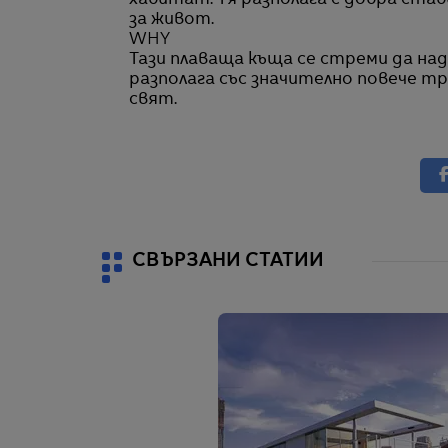
хабитат. Тя разполага с добра ст
за живот.
WHY
Тази плаваща къща се стреми да на
разполага със значително повече т
свят.
СВЪРЗАНИ СТАТИИ