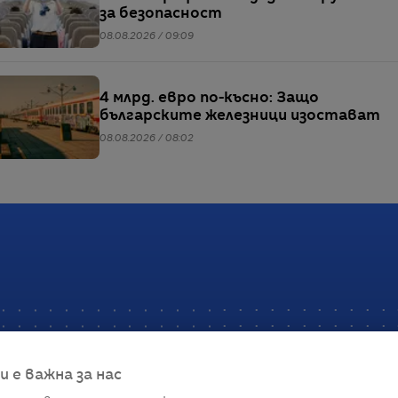
за безопасност
08.08.2026 / 09:09
4 млрд. евро по-късно: Защо
българските железници изостават
08.08.2026 / 08:02
е важна за нас