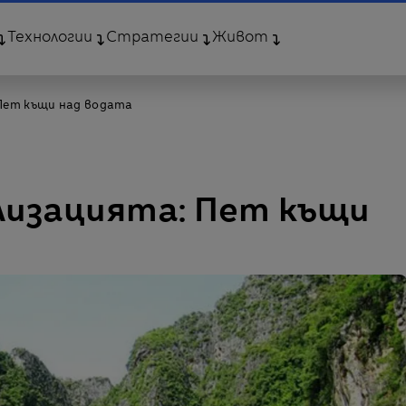
Технологии
Стратегии
Живот
Пет къщи над водата
лизацията: Пет къщи