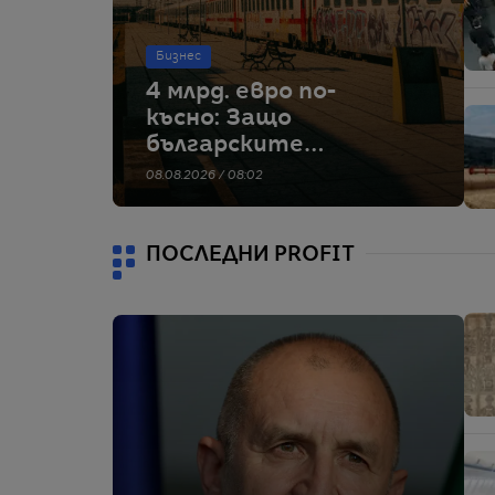
Бизнес
4 млрд. евро по-
късно: Защо
българските
железници
08.08.2026 / 08:02
изостават
ПОСЛЕДНИ PROFIT