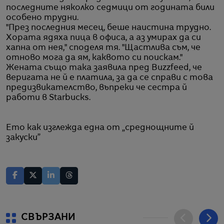
последните няколко седмици от годината били
особено трудни.
"През последния месец, беше наистина трудно.
Хората ядяха пица в офиса, а аз умирах да си
хапна от нея," споделя тя. "Щастлива съм, че
отново мога да ям, каквото си поискам."
Жената също така заявила пред Buzzfeed, че
веригата не й е платила, за да се справи с това
предизвикателство, въпреки че сестра й
работи в Starbucks.
Ето как изглежда една от „среднощните й
закуски”
СВЪРЗАНИ