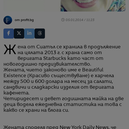
от profit.bg
05.01.2014 / 11:23
Жена от Сиатъл се хранила в продължение
на цялата 2013 г. с храна само от
веригата Starbucks като част от
новогодишно предизвикателство.
Жената, чието законово име е Beautiful
Existence (Красиво съществуване) е харчела
между 500 и 600 долара на месец за салати,
сандвичи и сладкарски изделия от веригата
кафенета.
Четиридесет и девет годишната майка на две
деца водела ежедневна статистика на това с
какво се храни на блога си.
Жената споделя пред New York Daily News, че