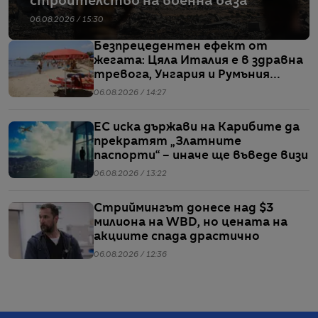
строителство на военна база
06.08.2026 / 15:30
Безпрецедентен ефект от
жегата: Цяла Италия е в здравна
тревога, Унгария и Румъния
пестят електричество
06.08.2026 / 14:27
ЕС иска държави на Карибите да
прекратят „Златните
паспорти“ – иначе ще въведе визи
06.08.2026 / 13:22
Стриймингът донесе над $3
милиона на WBD, но цената на
акциите спада драстично
06.08.2026 / 12:36