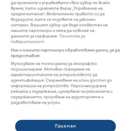
да приемете и управлявате своя избор по всяко
време, като щракнете върху „Управление на
предпочитания“, включително правото си да
възразите, като се позовете на законен
интерес. Вашият избор ще бъде оповестен на
нашите партньори и няма да повлияе на
данните за сърфиране.
Политика за
поверителност
Ние и нашите партньори обработваме данни, за да
предоставим:
Използване на точни данни за географско
позициониране. Активно сканиране на
характеристиките на устройството за
идентификация. Съхраняване на и/или достъп до
информация на устройство. Персонализирана
реклама и съдържание, измерване на рекламата и
съдържанието, проучване на аудиторията и
разработване на услуги.
Списък с партньори (доставчици)
Приемам