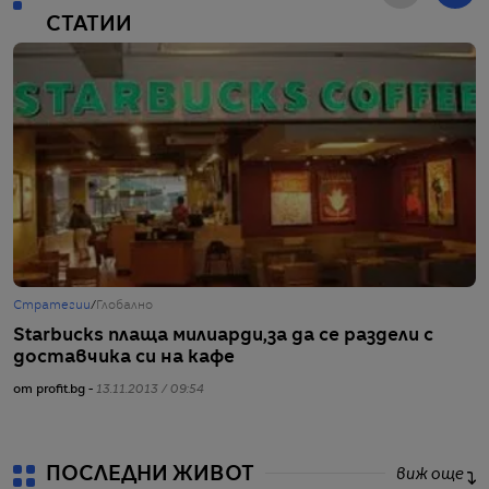
СТАТИИ
Стратегии
/
Глобално
Ж
Starbucks плаща милиарди,за да се раздели с
К
доставчика си на кафе
с
от profit.bg -
13.11.2013 / 09:54
от
ПОСЛЕДНИ ЖИВОТ
виж още