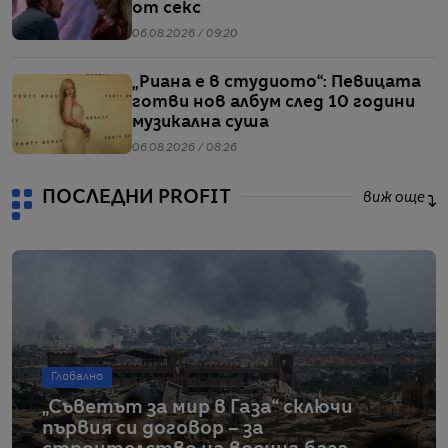
от секс
06.08.2026 / 09:20
„Риана е в студиото“: Певицата
готви нов албум след 10 години
музикална суша
06.08.2026 / 08:26
ПОСЛЕДНИ PROFIT
виж още
Глобално
„Съветът за мир в Газа“ сключи
първия си договор – за