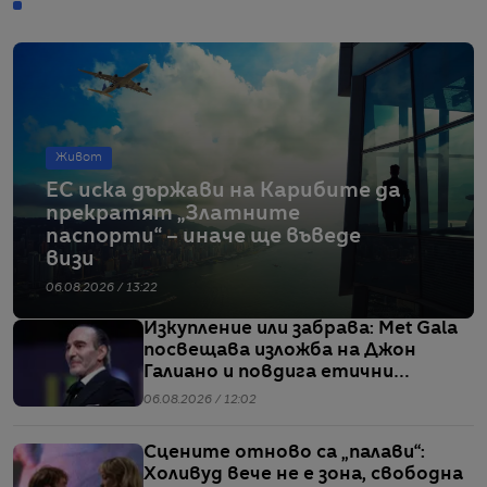
Живот
ЕС иска държави на Карибите да
прекратят „Златните
паспорти“ – иначе ще въведе
визи
06.08.2026 / 13:22
Изкупление или забрава: Met Gala
посвещава изложба на Джон
Галиано и повдига етични
въпроси
06.08.2026 / 12:02
Сцените отново са „палави“:
Холивуд вече не е зона, свободна