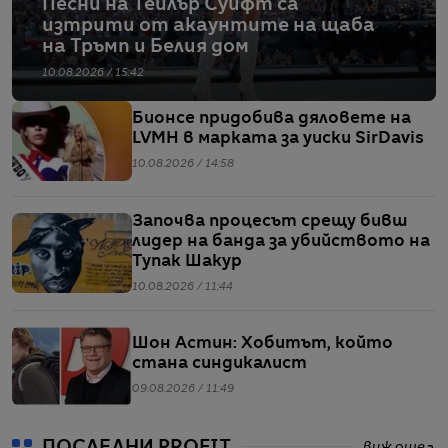
Песни на Тейлър Суифт са
изтрити от акаунтите на щаба
на Тръмп и Белия дом
10.08.2026 / 15:42
Бионсе придобива дяловете на
LVMH в марката за уиски SirDavis
10.08.2026 / 14:58
Започва процесът срещу бивш
лидер на банда за убийството на
Тупак Шакур
10.08.2026 / 11:44
Шон Астин: Хобитът, който
стана синдикалист
09.08.2026 / 11:49
ПОСЛЕДНИ PROFIT
виж още