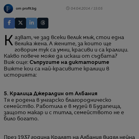
от profit.bg
04.04.2014 / 15:05
Казват, че зад всеки велик мъж, стои една
велика жена. А жените, за които ще
говорим тук са умни, красиви и са кралици.
Какво повече може да искаш от съдбата?
Виж още:
Съпругите на диктаторите
Вижте кои са най-красивите кралици в
историята:
5. Кралица Джералдин от Албания
Тя е родена в унгарско благородническо
семейство. Работила е в музей в Будапеща,
защото макар и с титла, семейството не е
било богато.
През 1937 година Кралят на Албания видял нейна