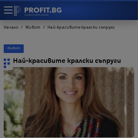
Начало
Живот
Най-красивите кралски съпруги
Живот
Най-красивите кралски съпруги