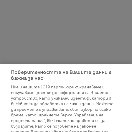
Поверителността на Вашите данни е
важна за нас
Ние и нашите
1019
партньори съхраняваме и
получаваме достъп до информация на Вашето
устройство, като уникални идентификатори в
бисквитки за обработка на лични данни. Можете
да приемете и управлявате своя избор по всяко
време, като щракнете върху „Управление на
предпочитания“, включително правото си да
възразите, като се позовете на законен