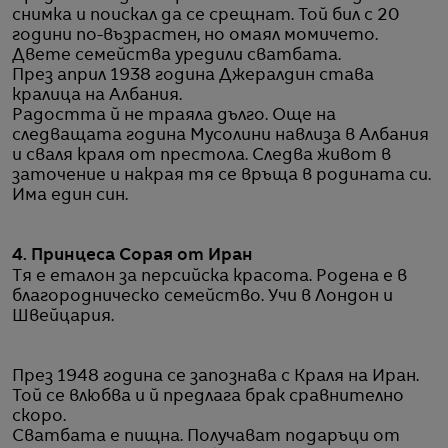
снимка и поискал да се срещнат. Той бил с 20
години по-възрастен, но омаял момичето.
Двете семейства уредили сватбата.
През април 1938 година Джералдин става
кралица на Албания.
Радостта й не траяла дълго. Още на
следващата година Мусолини навлиза в Албания
и сваля краля от престола. Следва живот в
заточение и накрая тя се връща в родината си.
Има един син.
4. Принцеса Сорая от Иран
Тя е еталон за персийска красота. Родена е в
благородническо семейство. Учи в Лондон и
Швейцария.
През 1948 година се запознава с Краля на Иран.
Той се влюбва и й предлага брак сравнително
скоро.
Сватбата е пищна. Получават подаръци от