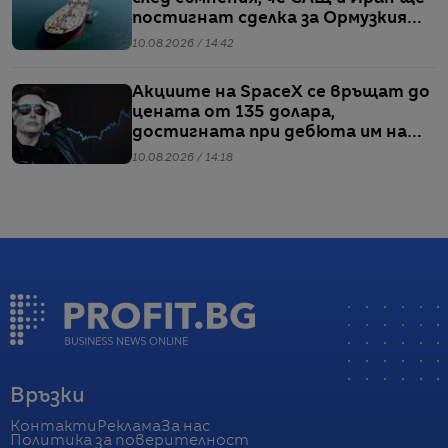
постигнат сделка за Ормузкия
проток
10.08.2026 / 14:42
Акциите на SpaceX се връщат до
цената от 135 долара,
достигната при дебюта им на
борсата
10.08.2026 / 14:18
Връзки
Контакти
Реклама
За нас
Политика за поверителност