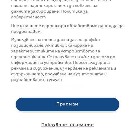
интерес. Вашият избор ще бъде оповестен на
нашите партньори и няма да повлияе на
данните за сърфиране.
Политика за
поверителност
Ние и нашите партньори обработваме данни, за да
предоставим:
Използване на точни данни за географско
позициониране. Активно сканиране на
характеристиките на устройството за
идентификация. Съхраняване на и/или достъп до
информация на устройство. Персонализирана
реклама и съдържание, измерване на рекламата и
съдържанието, проучване на аудиторията и
разработване на услуги.
Списък с партньори (доставчици)
Приемам
Показване на целите