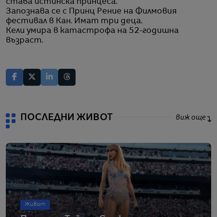
става истинска принцеса.
Запознава се с Принц Рение на Филмовия
фестивал в Кан. Имат три деца.
Кели умира в катастрофа на 52-годишна
възраст.
ПОСЛЕДНИ ЖИВОТ
виж още
Живот