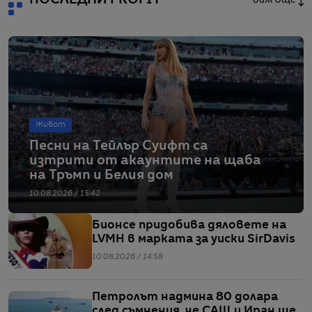
Живот
Песни на Тейлър Суифт са
изтрити от акаунтите на щаба
на Тръмп и Белия дом
10.08.2026 / 15:42
Бионсе придобива дяловете на
LVMH в марката за уиски SirDavis
10.08.2026 / 14:58
Петролът надмина 80 долара
след съмнения, че САЩ и Иран ще