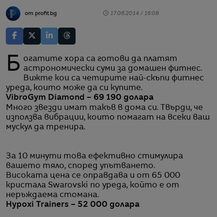
от profit.bg
17.06.2014 / 16:08
Богатите хора са готови да платят
астрономически суми за домашен фитнес.
Вижте кои са четирите най-скъпи фитнес
уреда, които може да си купите.
VibroGym Diamond – 69 190
долара
Много звезди имат такъв в дома си. Твърди, че
използва вибрации, които помагат на всеки ваш
мускул да тренира.
За 10 минути това ефективно стимулира
вашето тяло, според упътването.
Високата цена се оправдава и от 65 000
кристала Swarovski по уреда, който е от
неръждаема стомана.
Hypoxi Trainers – 52 000 долара