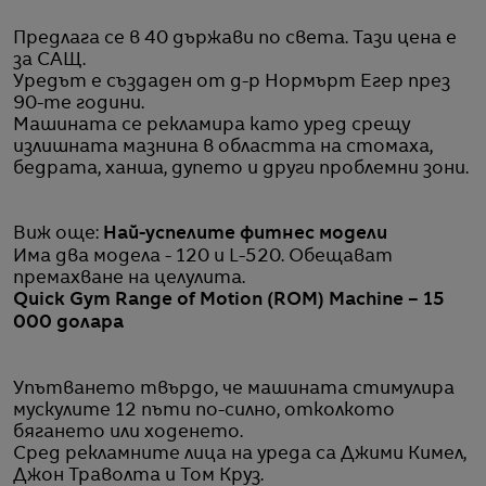
Предлага се в 40 държави по света. Тази цена е
за САЩ.
Уредът е създаден от д-р Нормърт Егер през
90-те години.
Машината се рекламира като уред срещу
излишната мазнина в областта на стомаха,
бедрата, ханша, дупето и други проблемни зони.
Виж още:
Най-успелите фитнес модели
Има два модела - 120 и L-520. Обещават
премахване на целулита.
Quick Gym Range of Motion (ROM) Machine – 15
000 долара
Упътването твърдо, че машината стимулира
мускулите 12 пъти по-силно, отколкото
бягането или ходенето.
Сред рекламните лица на уреда са Джими Кимел,
Джон Траволта и Том Круз.