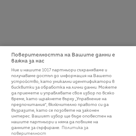
Поверителността на Вашите данни е
важна за нас
Ние и нашите
1017
партньори съхраняваме и
получаваме достъп до информация на Вашето
устройство, като уникални идентификатори в
бисквитки за обработка на лични данни. Можете
да приемете и управлявате своя избор по всяко
време, като щракнете върху „Управление на
предпочитания“, включително правото си да
възразите, като се позовете на законен
интерес. Вашият избор ще бъде оповестен на
нашите партньори и няма да повлияе на
данните за сърфиране.
Политика за
поверителност