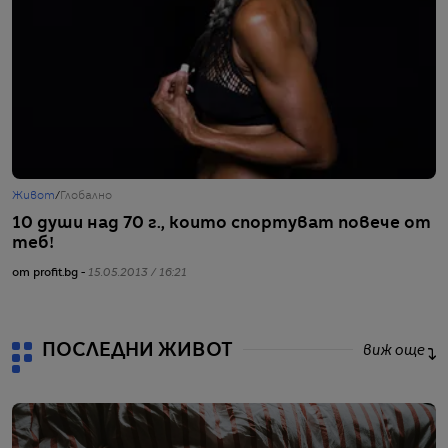
Живот
/
Глобално
Ж
10 души над 70 г., които спортуват повече от
9
теб!
от
от profit.bg -
15.05.2013 / 16:21
ПОСЛЕДНИ ЖИВОТ
виж още