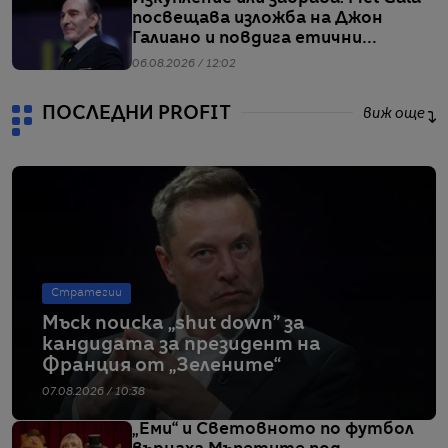
посвещава изложба на Джон
Галиано и повдига етични
въпроси
06.08.2026 / 12:02
ПОСЛЕДНИ PROFIT
виж още
Стратегии
Мъск поиска „shut down” за
кандидата за президент на
Франция от „Зелените“
07.08.2026 / 10:38
„Еми“ и Световното по футбол