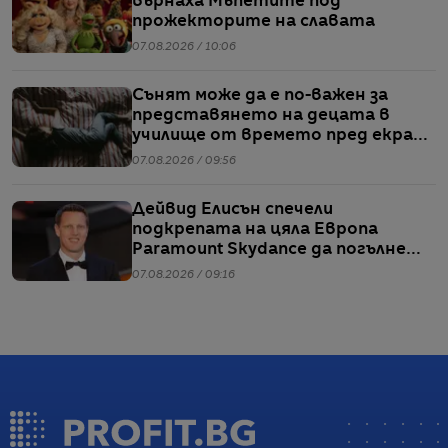
върнаха Мъпетите под
прожекторите на славата
07.08.2026 / 10:06
Сънят може да е по-важен за
представянето на децата в
училище от времето пред екран
или храненето, сочи проучване
07.08.2026 / 09:56
Дейвид Елисън спечели
подкрепата на цяла Европа
Paramount Skydance да погълне
WBD
07.08.2026 / 09:16