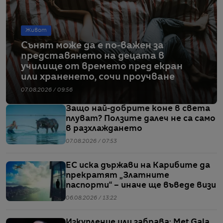
Живот
Сънят може да е по-важен за
представянето на децата в
училище от времето пред екран
или храненето, сочи проучване
07.08.2026 / 09:56
Защо най-добрите коне в света
плуват? Ползите далеч не са само
в разхлаждането
07.08.2026 / 07:53
ЕС иска държави на Карибите да
прекратят „Златните
паспорти“ – иначе ще въведе визи
06.08.2026 / 13:22
Изкупление или забрава: Met Gala