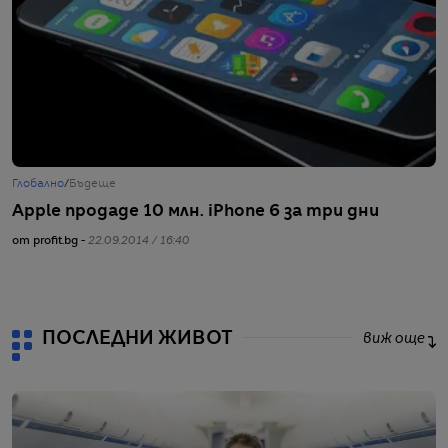
Глобално
/
Бъдеще
Г
Apple продаде 10 млн. iPhone 6 за три дни
М
о
от profit.bg -
22.09.2014 / 16:40
от
ПОСЛЕДНИ ЖИВОТ
виж още