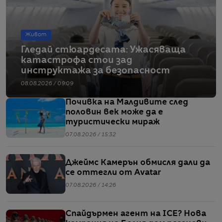
Живот
Гледай стюардесата: Ужасяваща
катастрофа стои зад
инструктажа за безопасност
08.08.2026 / 09:09
Почивка на Малдивите след
половин век може да е
туристически мираж
07.08.2026 / 15:32
Джеймс Камерън обмисля дали да
се оттегли от Avatar
07.08.2026 / 14:26
Спайдърмен агент на ICE? Нова