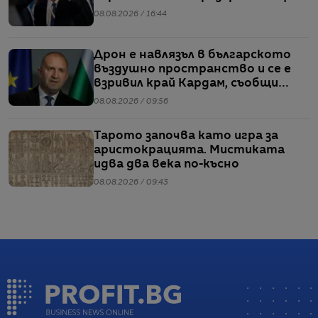
08.08.2026 / 16:44
Дрон е навлязъл в българското
въздушно пространство и се е
взривил край Кардам, съобщи
Радев
08.08.2026 / 09:56
Тарото започва като игра за
аристокрацията. Мистиката
идва два века по-късно
08.08.2026 / 09:43