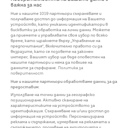
важна за нас
Ние и нашите
1019
партньори съхраняваме и
получаваме достъп до информация на Вашето
устройство, като уникални идентификатори в
бисквитки за обработка на лични данни. Можете
да приемете и управлявате своя избор по всяко
време, като щракнете върху „Управление на
предпочитания“, включително правото си да
възразите, като се позовете на законен
интерес. Вашият избор ще бъде оповестен на
нашите партньори и няма да повлияе на
данните за сърфиране.
Политика за
поверителност
Ние и нашите партньори обработваме данни, за да
предоставим:
Използване на точни данни за географско
позициониране. Активно сканиране на
характеристиките на устройството за
идентификация. Съхраняване на и/или достъп до
информация на устройство. Персонализирана
реклама и съдържание, измерване на рекламата и
съдържанието, проучване на аудиторията и