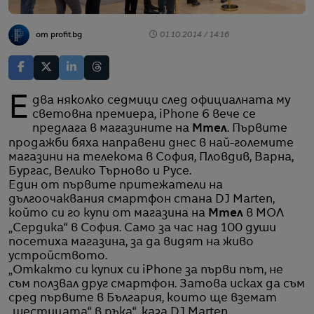
от profit.bg
01.10.2014 / 14:16
Едва няколко седмици след официалната му
световна премиера, iPhone 6 вече се
предлага в магазините на
Мтел
. Първите
продажби бяха направени днес в най-големите
магазини на телекома в София, Пловдив, Варна,
Бургас, Велико Търново и Русе.
Един от първите притежатели на
дългоочаквания смартфон стана DJ Marten,
който си го купи от магазина на
Мтел
в МОЛ
„Сердика“ в София. Само за час над 100 души
посетиха магазина, за да видят на живо
устройството.
„Откакто си купих си iPhone за първи път, не
съм ползвал друг смартфон. Затова исках да съм
сред първите в България, които ще вземат
„шестицата“ в ръка“, каза DJ Marten.