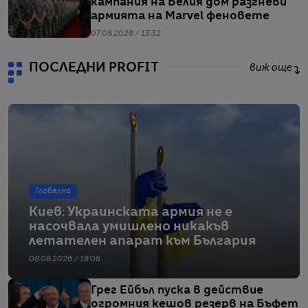
кампания на Белия дом разгневи
армията на Marvel феновете
07.08.2026 / 13:32
ПОСЛЕДНИ PROFIT
виж още
Глобално
Киев: Украинската армия не е
насочвала умишлено никакъв
летателен апарат към България
08.08.2026 / 18:08
Грег Ейбъл пуска в действие
огромния кешов резерв на Бъфет