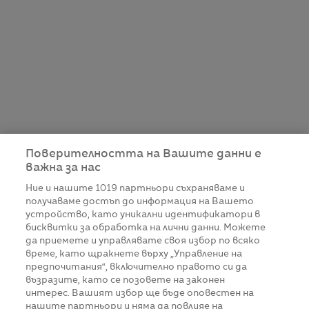
Поверителността на Вашите данни е
важна за нас
Ние и нашите
1019
партньори съхраняваме и
получаваме достъп до информация на Вашето
устройство, като уникални идентификатори в
бисквитки за обработка на лични данни. Можете
да приемете и управлявате своя избор по всяко
време, като щракнете върху „Управление на
предпочитания“, включително правото си да
възразите, като се позовете на законен
интерес. Вашият избор ще бъде оповестен на
нашите партньори и няма да повлияе на