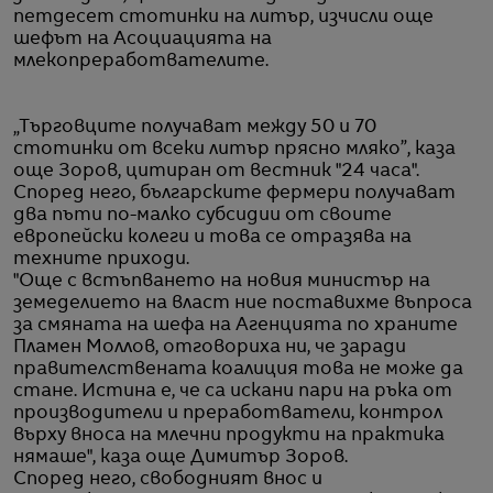
петдесет стотинки на литър, изчисли още
шефът на Асоциацията на
млекопреработвателите.
„Търговците получават между 50 и 70
стотинки от всеки литър прясно мляко”, каза
още Зоров, цитиран от вестник "24 часа".
Според него, българските фермери получават
два пъти по-малко субсидии от своите
европейски колеги и това се отразява на
техните приходи.
"Още с встъпването на новия министър на
земеделието на власт ние поставихме въпроса
за смяната на шефа на Агенцията по храните
Пламен Моллов, отговориха ни, че заради
правителствената коалиция това не може да
стане. Истина е, че са искани пари на ръка от
производители и преработватели, контрол
върху вноса на млечни продукти на практика
нямаше", каза още Димитър Зоров.
Според него, свободният внос и