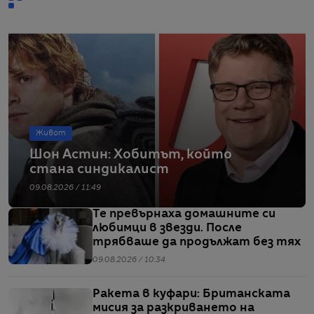
Живот
Шон Астин: Хобитът, който
стана синдикалист
09.08.2026 / 11:49
Те превърнаха домашните си
любимци в звезди. После
трябваше да продължат без тях
09.08.2026 / 10:34
Ракета в куфари: Британската
мисия за разкриването на