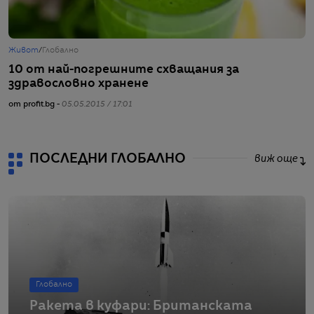
Живот
/
Глобално
Г
10 от най-погрешните схващания за
С
здравословно хранене
с
от profit.bg -
05.05.2015 / 17:01
от
ПОСЛЕДНИ ГЛОБАЛНО
виж още
Глобално
Ракета в куфари: Британската