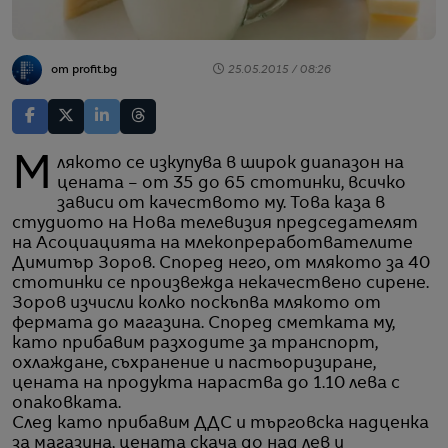
от profit.bg
25.05.2015 / 08:26
Млякото се изкупува в широк диапазон на
цената – от 35 до 65 стотинки, всичко
зависи от качеството му. Това каза в
студиото на Нова телевизия председателят
на Асоциацията на млекопреработвателите
Димитър Зоров. Според него, от млякото за 40
стотинки се произвежда некачествено сирене.
Зоров изчисли колко поскъпва млякото от
фермата до магазина. Според сметката му,
като прибавим разходите за транспорт,
охлаждане, съхранение и пастьоризиране,
цената на продукта нараства до 1.10 лева с
опаковката.
След като прибавим ДДС и търговска надценка
за магазина, цената скача до над лев и