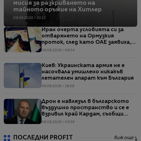
мисия за разкриването на
тайното оръжие на Хитлер
09.08.2026 / 10:12
Иран очерта условията си за
отварянето на Ормузкия
проток, след като ОАЕ заявиха,
че един от корабите им е бил
09.08.2026 / 06:54
обект на въздушен удар
Киев: Украинската армия не е
насочвала умишлено никакъв
летателен апарат към България
08.08.2026 / 18:08
Дрон е навлязъл в българското
въздушно пространство и се е
взривил край Кардам, съобщи
Радев
08.08.2026 / 09:56
ПОСЛЕДНИ PROFIT
виж още