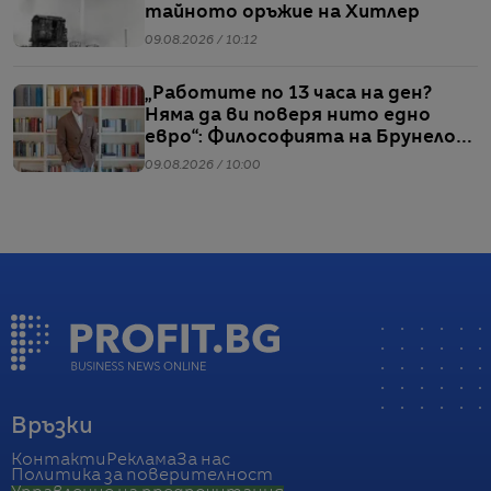
тайното оръжие на Хитлер
09.08.2026 / 10:12
„Работите по 13 часа на ден?
Няма да ви поверя нито едно
евро“: Философията на Брунело
Кучинели за бизнеса и живота
09.08.2026 / 10:00
Връзки
Контакти
Реклама
За нас
Политика за поверителност