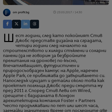
от profit.bg
23.05.2017 / 14:30
Шест години, след като покойният Стив
Джобс представя дизайна на сградата,
четири години след началото на
строителството и хиляди стъклени и соларни
панели (да не говорим за безбройните
прелитания на дронове) по-късно,
впечатляващият, футуристичен и
природосъобразен кампус на Apple, наречен
Apple Park, се приближава до завършването си.
Напоследък излизат и детайли около това как
проектът поглъща Джобс преди смъртта му
през 2011 г. Според Стив Леви от Wired,
срещите с базираната в Лондон
арехитектирна компания Foster + Partners
"често продължавали по пет или шест часа,
заемайки значително време от последните две