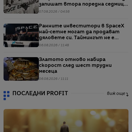
запишат втора поредна седмица
на повишения
07.08.2026 / 04:56
Ранните инвеститори в SpaceX
най-сетне могат да продават
дяловете си. Таймингът не е
идеален
06.08.2026 / 11:48
Златото отново набира
скорост след шест трудни
месеца
06.08.2026 / 11:11
ПОСЛЕДНИ PROFIT
виж още