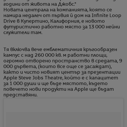
години от живота на Джобс."
Новата централа на компанията, която се
намира недалеч от първия й дом на Infinite Loop
Drive в Купертино, Калифорния, е новото
футуристично работно място за 13 000 нейни
служители там.
Тя включва вече емблематичния кръгообразен
кампус с над 260 000 кв. м работни площи,
огромно отворено пространство в средата, 9
000 дървета, (които все още се засаждат),
както и чисто новият център за презентации
Apple Steve Jobs Theatre, който е с капацитет
за 1 000 души и ще бъде мястото, където
повечето нови продукти на Apple ще бъдат
представяни.