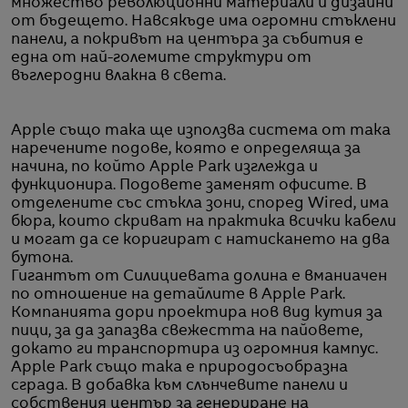
множество революционни материали и дизайни
от бъдещето. Навсякъде има огромни стъклени
панели, а покривът на центъра за събития е
една от най-големите структури от
въглеродни влакна в света.
Apple също така ще използва система от така
наречените подове, която е определяща за
начина, по който Apple Park изглежда и
функционира. Подовете заменят офисите. В
отделените със стъкла зони, според Wired, има
бюра, които скриват на практика всички кабели
и могат да се коригират с натискането на два
бутона.
Гигантът от Силициевата долина е вманиачен
по отношение на детайлите в Apple Park.
Компанията дори проектира нов вид кутия за
пици, за да запазва свежестта на пайовете,
докато ги транспортира из огромния кампус.
Apple Park също така е природосъобразна
сграда. В добавка към слънчевите панели и
собствения център за генериране на