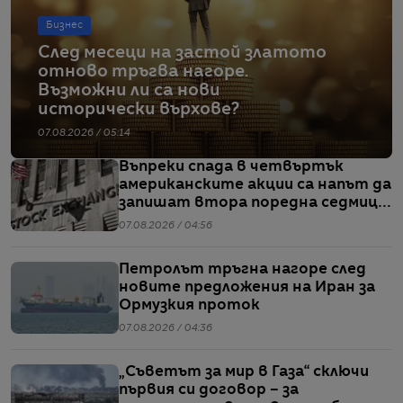
Бизнес
След месеци на застой златото
отново тръгва нагоре.
Възможни ли са нови
исторически върхове?
07.08.2026 / 05:14
Въпреки спада в четвъртък
американските акции са напът да
запишат втора поредна седмица
на повишения
07.08.2026 / 04:56
Петролът тръгна нагоре след
новите предложения на Иран за
Ормузкия проток
07.08.2026 / 04:36
„Съветът за мир в Газа“ сключи
първия си договор – за