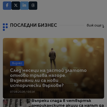
ПОСЛЕДНИ БИЗНЕС
виж още
Бизнес
След месеци на застой златото
отново тръгва нагоре.
Възможни ли са нови
исторически върхове?
07.08.2026 / 05:14
Въпреки спада в четвъртък
американските акции са напът да