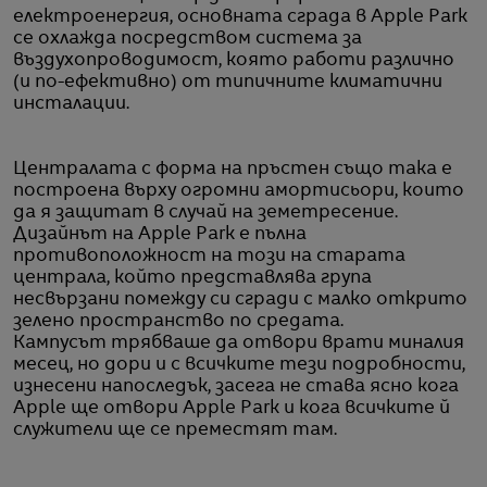
електроенергия, основната сграда в Apple Park
се охлажда посредством система за
въздухопроводимост, която работи различно
(и по-ефективно) от типичните климатични
инсталации.
Централата с форма на пръстен също така е
построена върху огромни амортисьори, които
да я защитат в случай на земетресение.
Дизайнът на Apple Park е пълна
противоположност на този на старата
централа, който представлява група
несвързани помежду си сгради с малко открито
зелено пространство по средата.
Кампусът трябваше да отвори врати миналия
месец, но дори и с всичките тези подробности,
изнесени напоследък, засега не става ясно кога
Apple ще отвори Apple Park и кога всичките й
служители ще се преместят там.