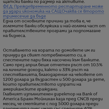
щатски банки по размер на активите.
ФЕД: Преждевременното рестартиране може
да удари икономика на САЩ
Очаква се второто
тримесечие да бъде
Една от основните причини за това е, че
големите банки обслужиха и най-голяма част от
правителствените програми за подпомагане
на бизнеса.
Оставането на хората по домовете им ги
принуди да свият потреблението си, а
спестените пари бяха насочени към банките.
Само през април беше отчетен ръст от 10.5%
на личните доходи, както и 33% ръст на
спестяванията, благодарение на чековете от
1200 долара за възрастен и 500 долара за дете,
които правителството изпрати на
американските граждани.
Главният изпълнителен директор на Bank of
America Браян Мойнихан каза пред CNCB преди
месец, че сметките с под 5000 долара преди
пандемията днес имат със средните 40%