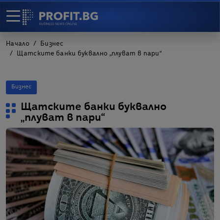
Начало
Бизнес
Щатските банки буквално „плуват в пари“
Бизнес
Щатските банки буквално
„плуват в пари“