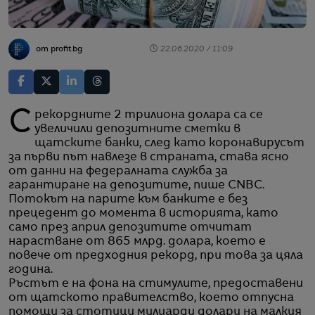
от profit.bg
22.06.2020 / 11:09
С рекордните 2 трилиона долара са се
увеличили депозитните сметки в
щатските банки, след като коронавирусът
за първи път навлезе в страната, става ясно
от данни на федералната служба за
гарантиране на депозитите, пише CNBC.
Потокът на парите към банките е без
прецедент до момента в историята, като
само през април депозитите отчитат
нарастване от 865 млрд. долара, което е
повече от предходния рекорд, при това за цяла
година.
Ръстът е на фона на стимулите, предоставени
от щатското правителство, което отпусна
помощи за стотици милиарди долари на малкия