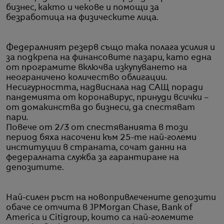
бизнес, както и чекове и помощи за
безработица на физическите лица.
Федералният резерв също така полага усилия и
за подкрепа на финансовите пазари, като една
от програмите включва изкупуването на
неограничено количество облигации.
Несигурността, надвиснала над САЩ поради
пандемията от коронавирус, принуди всички –
от домакинства до бизнеси, да спестяват
пари.
Повече от 2/3 от спестяванията в този
период бяха насочени към 25-те най-големи
институции в страната, сочат данни на
федералната служба за гарантиране на
депозитите.
Най-силен ръст на новопривлечените депозити
обаче се отчита в JPMorgan Chase, Bank of
America и Citigroup, които са най-големите