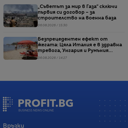
„Съветът за мир в Газа“ сключи
първия си договор – за
строителство на военна база
06.08.2026 / 15:30
Безпрецедентен ефект от
жегата: Цяла Италия е в здравна
тревога, Унгария и Румъния
пестят електричество
06.08.2026 / 14:27
Връзки