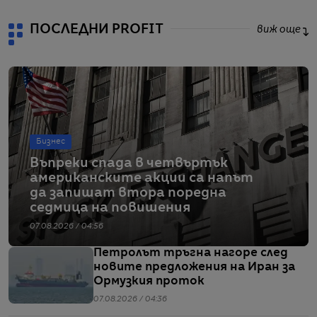
ПОСЛЕДНИ PROFIT
виж още
Бизнес
Въпреки спада в четвъртък
американските акции са напът
да запишат втора поредна
седмица на повишения
07.08.2026 / 04:56
Петролът тръгна нагоре след
новите предложения на Иран за
Ормузкия проток
07.08.2026 / 04:36