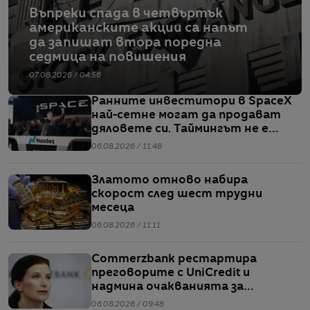
Въпреки спада в четвъртък
американските акции са напът
да запишат втора поредна
седмица на повишения
07.08.2026 / 04:56
Ранните инвеститори в SpaceX
най-сетне могат да продават
дяловете си. Таймингът не е
идеален
06.08.2026 / 11:48
Златото отново набира
скорост след шест трудни
месеца
06.08.2026 / 11:11
Commerzbank рестартира
преговорите с UniCredit и
надмина очакванията за
тримесечието
06.08.2026 / 09:48