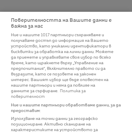
Поверителността на Вашите данни е
важна за нас
Ние и нашите
1017
партньори съхраняваме и
получаваме достъп до информация на Вашето
устройство, като уникални идентификатори в
бисквитки за обработка на лични данни. Можете
да приемете и управлявате своя избор по всяко
време, като щракнете върху „Управление на
предпочитания“, включително правото си да
възразите, като се позовете на законен
интерес. Вашият избор ще бъде оповестен на
нашите партньори и няма да повлияе на
данните за сърфиране.
Политика за
поверителност
Ние и нашите партньори обработваме данни, за да
предоставим:
Използване на точни данни за географско
позициониране. Активно сканиране на
характеристиките на устройството за