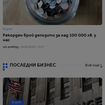
Бизнес
С
Рекорден брой депозити за над 100 000 лв. у
А
нас
п
от profit.bg -
14.05.2020 / 15:17
от
ПОСЛЕДНИ БИЗНЕС
виж още
Бизнес