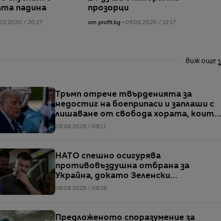
та падина
прозорци
03.2020 / 20:27
от profit.bg -
09.05.2020 / 12:17
виж още
Тръмп отрече твърденията за
недостиг на боеприпаси и заплаши с
лишаване от свобода хората, които
разпространяват подобна
06.08.2026 / 09:11
информация
НАТО спешно осигурява
противовъздушна отбрана за
Украйна, докато Зеленски
предупреждава за рязък ръст в
06.08.2026 / 08:18
производството на руски ракети
Предложеното споразумение за