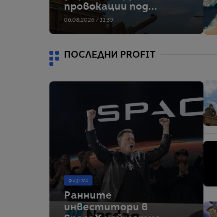
провокации под
„фалшив флаг“
06.08.2026 / 11:39
срещу държави в
Балтийския регион
ПОСЛЕДНИ PROFIT
Бизнес
Ранните
инвеститори в