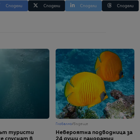
Сподели
Сподели
Сподели
Сподели
Глобално
/
Бъдеще
път туристи
Невероятна подводница за
се спуснат в
24 души с панорамни