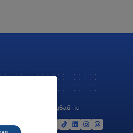
Последвай ни
мам