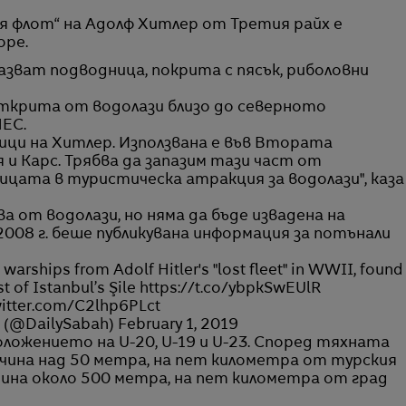
оре.
зват подводница, покрита с пясък, риболовни
 открита от водолази близо до северното
НЕС.
ници на Хитлер. Използвана е във Втората
и Карс. Трябва да запазим тази част от
цата в туристическа атракция за водолази", каза
 от водолази, но няма да бъде извадена на
008 г. беше публикувана информация за потънали
warships from Adolf Hitler's "lost fleet" in WWII, found
t of Istanbul’s Şile
https://t.co/ybpkSwEUlR
witter.com/C2lhp6PLct
 (@DailySabah)
February 1, 2019
ожението на U-20, U-19 и U-23. Според тяхната
очина над 50 метра, на пет километра от турския
очина около 500 метра, на пет километра от град