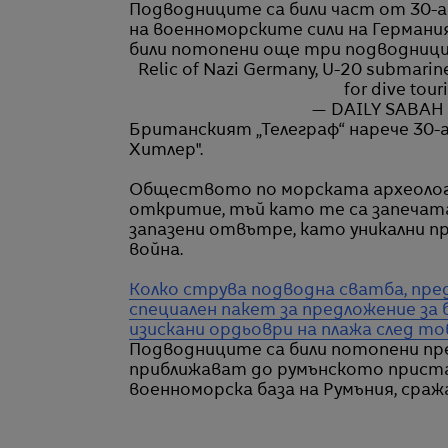
Подводниците са били част от 30-а
на военноморските сили на Германия
били потопени още три подводници
Relic of Nazi Germany, U-20 submarine
for dive tou
— DAILY SABAH 
Британският „Телеграф“ нарече 30-а
Хитлер".
Обществото по морската археологи
откритие, тъй като те са запечата
запазени отвътре, като уникални 
война.
Колко струва подводна сватба, пре
специален пакет за предложение за 
изискани ордьоври на плажа след то
Подводниците са били потопени през
приближават до румънското прист
военноморска база на Румъния, сраж