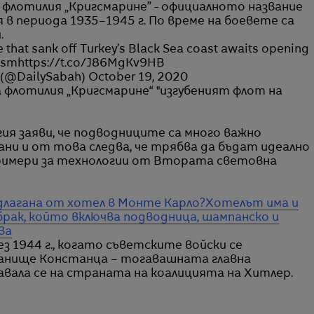
 флотилия „Кригсмарине” - официалното название
 в периода 1935–1945 г. По време на боевете са
.
 that sank off Turkey’s Black Sea coast awaits opening
rism
https://t.co/J86MgKv9HB
(@DailySabah)
October 19, 2020
 флотилия „Кригсмарине“ "изгубеният флот на
я заяви, че подводниците са много важно
ни и от това следва, че трябва да бъдат идеално
примери за технологии от Втората световна
длагана от хотел в Монте Карло?
Хотелът има и
брак, който включва подводница, шампанско и
ва
 1944 г., когато съветските войски се
анище Констанца – тогавашната главна
авала се на страната на коалицията на Хитлер.