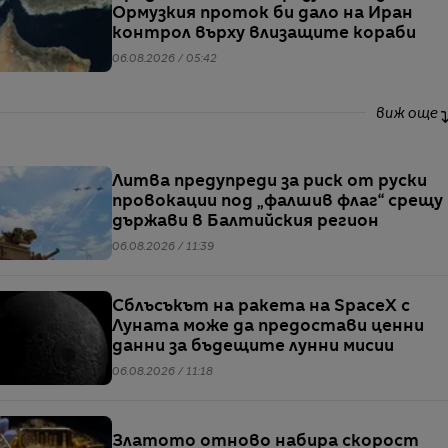
Ормузкия проток би дало на Иран
контрол върху влизащите кораби
06.08.2026 / 05:42
виж още
Литва предупреди за риск от руски
провокации под „фалшив флаг“ срещу
държави в Балтийския регион
06.08.2026 / 11:39
Сблъсъкът на ракета на SpaceX с
Луната може да предостави ценни
данни за бъдещите лунни мисии
06.08.2026 / 11:18
Златото отново набира скорост