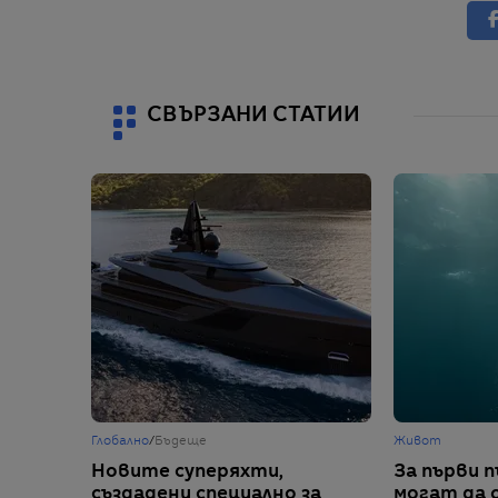
СВЪРЗАНИ СТАТИИ
Глобално
/
Бъдеще
Живот
Новите суперяхти,
За първи 
създадени специално за
могат да 