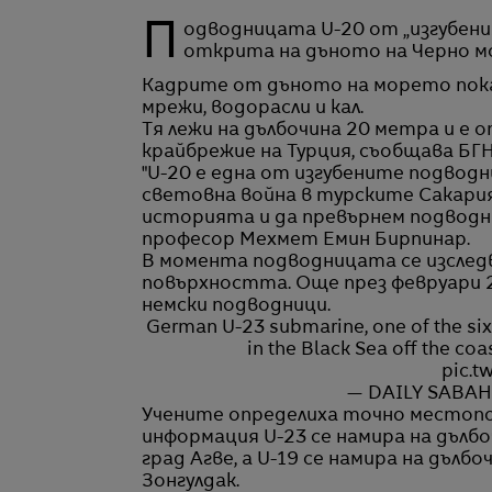
Подводницата U-20 от „изгубения флот“ на Адолф Хитлер от Третия райх е
открита на дъното на Черно м
Кадрите от дъното на морето пока
мрежи, водорасли и кал.
Тя лежи на дълбочина 20 метра и е
крайбрежие на Турция, съобщава БГ
"U-20 е една от изгубените подвод
световна война в турските Сакария 
историята и да превърнем подводни
професор Мехмет Емин Бирпинар.
В момента подводницата се изследва
повърхността. Още през февруари 2
немски подводници.
German U-23 submarine, one of the six 
in the Black Sea off the coas
pic.t
— DAILY SABAH
Учените определиха точно местопол
информация U-23 се намира на дълб
град Агве, а U-19 се намира на дълб
Зонгулдак.