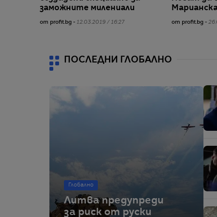
заможните милениали
Марианска
от profit.bg -
12.03.2019 / 16:27
от profit.bg -
26.
ПОСЛЕДНИ ГЛОБАЛНО
Глобално
Литва предупреди
за риск от руски