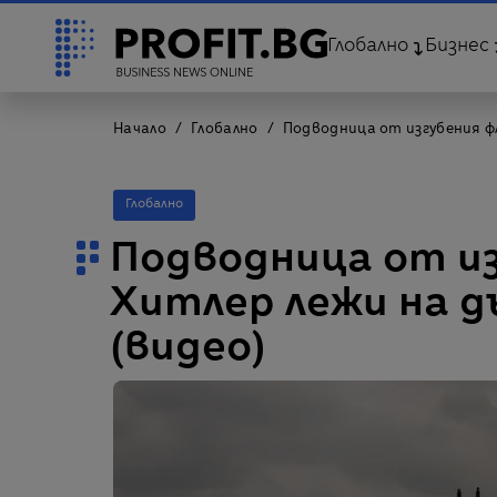
Глобално
Бизнес
Начало
Глобално
Подводница от изгубения ф
Глобално
Подводница от из
Хитлер лежи на д
(видео)