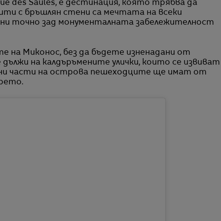
 Rue des Saules, е дестинация, която трябва да
ити с бръшлян стени са мечтата на всеки
ени точно зад монументалната забележителност
те на Миконос, без да бъдете изненадани от
 дължи на калдъръмените улички, които се извиват
ени части на острова пешеходците ще имат от
орето.