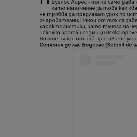
Не всички улици са еднакви. Вземете цветната Каминито в квартал Ла Бока в
Буенос Айрес - тя не само дава
като напомняне за това как кв
не трябва да предлагат урок по ист
очарователни. Някои от тях са за
характеристики, като тунела на чер
няколко кратки седмици всяка прол
Вижте някои от най-красивите улиц
Сетенил де лас Бодегас (Setenil de l