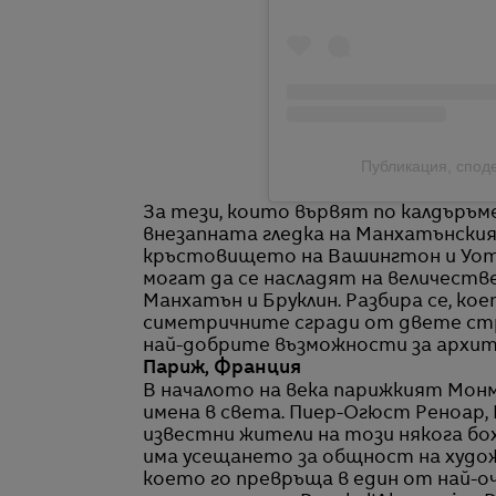
Публикация, спод
За тези, които вървят по калдъръме
внезапната гледка на Манхатънския
кръстовището на Вашингтон и Уо
могат да се насладят на величеств
Манхатън и Бруклин. Разбира се, ко
симетричните сгради от двете стр
най-добрите възможности за архит
Париж, Франция
В началото на века парижкият Монм
имена в света. Пиер-Огюст Реноар,
известни жители на този някога бо
има усещането за общност на худож
което го превръща в един от най-о