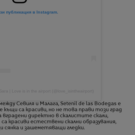
зи публикация в Instagram.
a | Love is in the airport (@love_isintheairport)
жду Севиля и Малага, Setenil de las Bodegas е
е къщи са красиви, но не това прави този град
 вградени директно в скалистите скали,
 са красиви естествени скални образувания,
и сянка и зашеметяващи гледки.