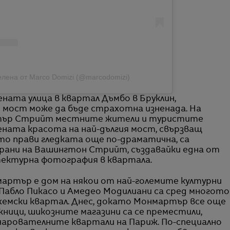
елена от Marco Domizi (@marcodomizi)
ната улица в квартал Дъмбо в Бруклин,
 мост може да бъде страхотна изненада. На
тър Стрийт местните жители и туристите
ената красота на най-дългия мост, свързващ
ето прави гледката още по-драматична, са
ани на Вашингтон Стрийт, създавайки една от
ектурна фотография в квартала.
артър е дом на някои от най-големите културни
 Пабло Пикасо и Амедео Модилиани са сред многото
хемски квартал. Днес, докато Монмартър все още
ници, шикозните магазини са се преместили,
чарователните квартали на Париж. По-специално