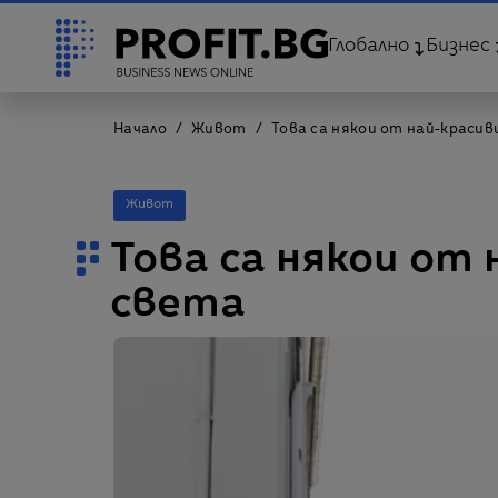
Глобално
Бизнес
Начало
Живот
Това са някои от най-красив
Живот
Това са някои от
света