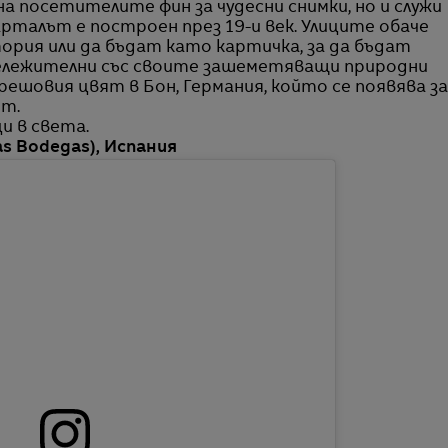
 на посетителите фин за чудесни снимки, но и служи
арталът е построен през 19-и век. Улиците обаче
ория или да бъдат като картичка, за да бъдат
бележителни със своите зашеметяващи природни
ешовия цвят в Бон, Германия, който се появява за
ет.
и в света.
as Bodegas), Испания