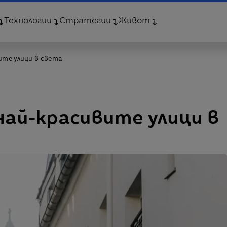
Технологии
Стратегии
Живот
ите улици в света
 най-красивите улици в