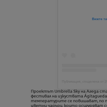
Вижте та
Проектът Umbrella Sky на Агеда ст
фестивал на изкуствата Ágitagueda 
температурите се повишават, по те
цветни чадъри, които осигуряват с