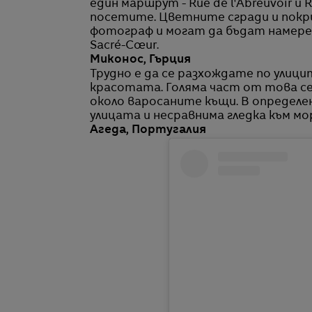
един маршрут - Rue de l'Abreuvoir и
посетите. Цветните сгради и покр
фотограф и могат да бъдат намер
Sacré-Cœur.
Миконос, Гърция
Трудно е да се разхождате по улици
красотата. Голяма част от това се
около варосаните къщи. В определ
улицата и несравнима гледка към м
Агеда, Португалия