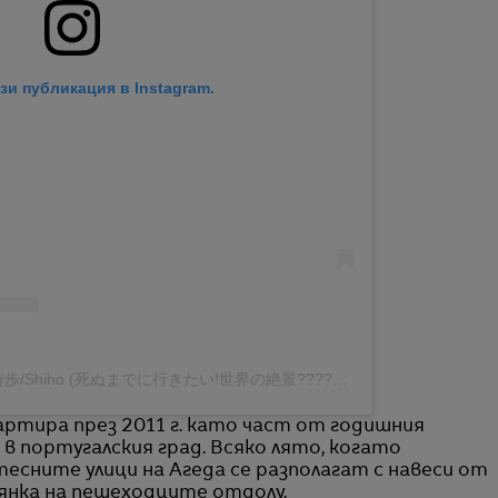
зи публикация в Instagram.
Публикация, споделена от 詩歩/Shiho (死ぬまでに行きたい!世界の絶景????著者) (@shiho_zekkei)
артира през 2011 г. като част от годишния
в португалския град. Всяко лято, когато
сните улици на Агеда се разполагат с навеси от
янка на пешеходците отдолу.