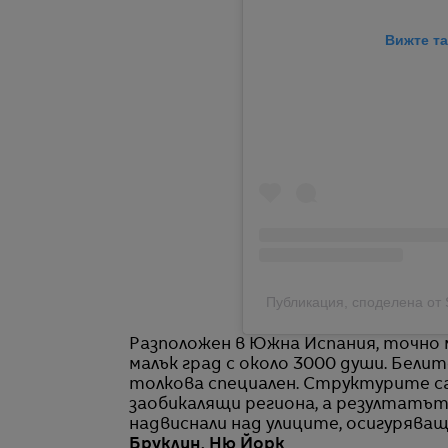
Вижте та
Публикация, споделена от Sar
Разположен в Южна Испания, точно ме
малък град с около 3000 души. Белит
толкова специален. Структурите са
заобикалящи региона, а резултатът
надвиснали над улиците, осигуряващ
Бруклин, Ню Йорк