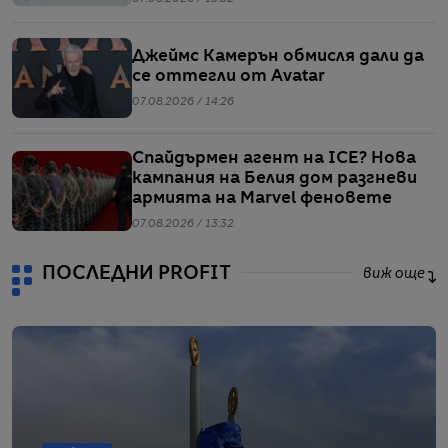
Джеймс Камерън обмисля дали да
се оттегли от Avatar
07.08.2026 / 14:26
Спайдърмен агент на ICE? Нова
кампания на Белия дом разгневи
армията на Marvel феновете
07.08.2026 / 13:32
ПОСЛЕДНИ PROFIT
виж още