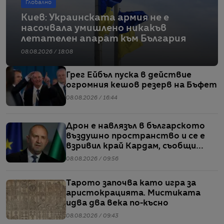
Глобално
Киев: Украинската армия не е
насочвала умишлено никакъв
летателен апарат към България
08.08.2026 / 18:08
Грег Ейбъл пуска в действие
огромния кешов резерв на Бъфет
08.08.2026 / 16:44
Дрон е навлязъл в българското
въздушно пространство и се е
взривил край Кардам, съобщи
Радев
08.08.2026 / 09:56
Тарото започва като игра за
аристокрацията. Мистиката
идва два века по-късно
08.08.2026 / 09:43