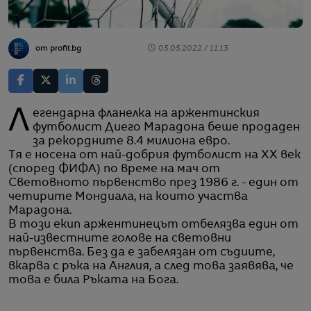
от profit.bg
05.05.2022 / 11:13
Легендарна фланелка на аржентинския
футболист Диего Марадона беше продаден
за рекордните 8.4 милиона евро.
Тя е носена от най-добрия футболист на XX век
(според ФИФА) по време на мач от
Световното първенство през 1986 г. - един от
четирите Мондиала, на които участва
Марадона.
В този екип аржентинецът отбелязва един от
най-известните голове на световни
първенства. Без да е забелязан от съдиите,
вкарва с ръка на Англия, а след това заявява, че
това е била Ръката на Бога.