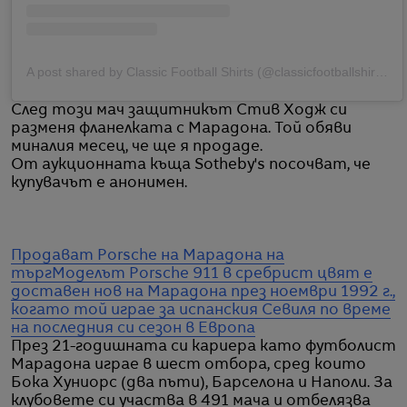
A post shared by Classic Football Shirts (@classicfootballshirts)
След този мач защитникът Стив Ходж си
разменя фланелката с Марадона. Той обяви
миналия месец, че ще я продаде.
От аукционната къща Sotheby's посочват, че
купувачът е анонимен.
Продават Porsche на Марадона на
търг
Моделът Porsche 911 в сребрист цвят е
доставен нов на Марадона през ноември 1992 г.,
когато той играе за испанския Севиля по време
на последния си сезон в Европа
През 21-годишната си кариера като футболист
Марадона играе в шест отбора, сред които
Бока Хуниорс (два пъти), Барселона и Наполи. За
клубовете си участва в 491 мача и отбелязва