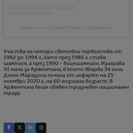
A post shared by Diego Maradona (@maradona)
Участва на четири световни първенства от
1982 до 1994 г., като през 1986 г. става
шампион, а през 1990 – вицешампион. Изиграва
91 мача за Аржентина, в които вкарва 34 гола.
Диего Марадона почина от инфаркт на 25
ноември 2020 г., на 60-годишна възраст. В
Аржентина беше обявен тридневен национален
траур.