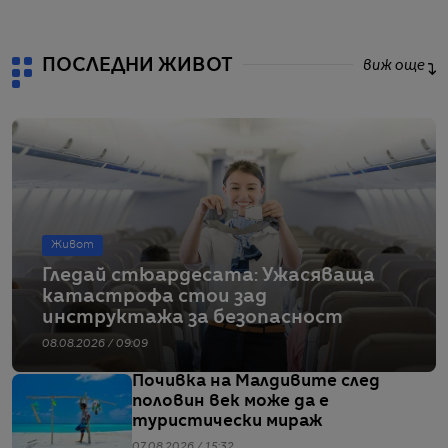
ПОСЛЕДНИ ЖИВОТ
виж още
Живот
Гледай стюардесата: Ужасяваща
катастрофа стои зад
инструктажа за безопасност
08.08.2026 / 09:09
Почивка на Малдивите след
половин век може да е
туристически мираж
07.08.2026 / 15:32