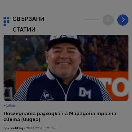
СВЪРЗАНИ
СТАТИИ
Живот
Г
Последната разходка на Марадона трогна
Р
света (видео)
н
от profit.bg -
28.11.2020 / 09:17
от