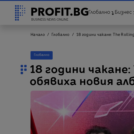
Глобално
Бизнес
Начало
Глобално
18 години чакане: The Rolli
Глобално
18 години чакане: 
обявиха новия ал