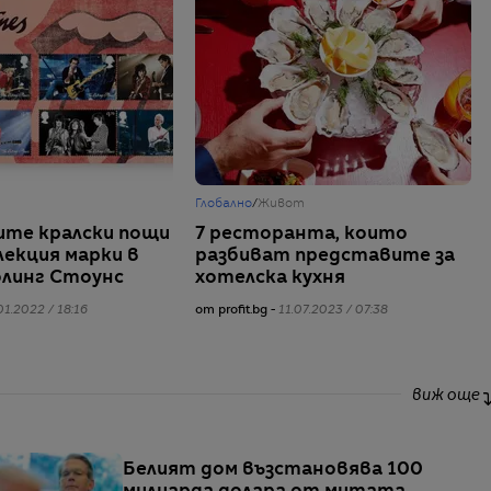
Глобално
/
Живот
те кралски пощи
7 ресторанта, които
лекция марки в
разбиват представите за
олинг Стоунс
хотелска кухня
01.2022 / 18:16
от profit.bg -
11.07.2023 / 07:38
виж още
Белият дом възстановява 100