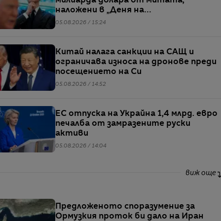
милиарда долара от митата,
наложени в „Деня на
освобождението“
05.08.2026 / 15:24
Китай налага санкции на САЩ и
ограничава износа на дронове преди
посещението на Си
05.08.2026 / 14:52
ЕС отпуска на Украйна 1,4 млрд. евро
печалба от замразените руски
активи
05.08.2026 / 14:04
виж още
Предложеното споразумение за
Ормузкия проток би дало на Иран