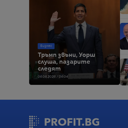
Бизнес
Тръмп звъни, Уорш
слуша, пазарите
следят
06.08.2026 / 06:04