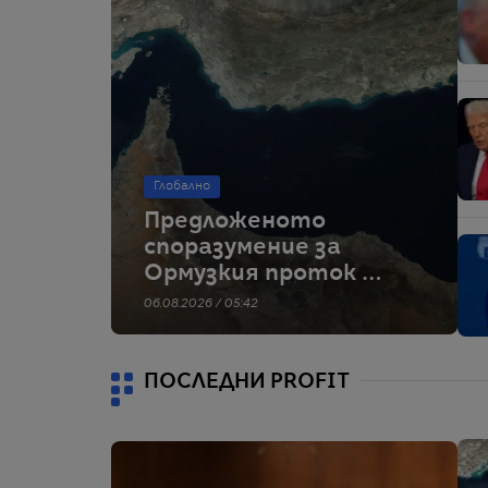
Глобално
Предложеното
споразумение за
Ормузкия проток би
дало на Иран
06.08.2026 / 05:42
контрол върху
влизащите кораби,
твърдят
ПОСЛЕДНИ PROFIT
източници