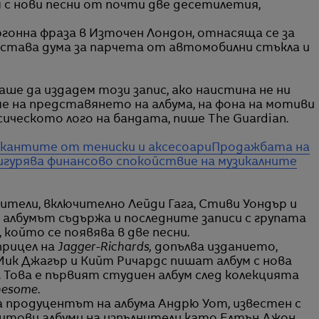
м с нови песни от почти две десетилетия,
гонна фраза в Източен Лондон, отнасяща се за
 става дума за парчета от автомобилни стъкла и
аше да издадем този запис, ако наистина не ни
ме на представянето на албума, на фона на мотиви
асическото лого на бандата, пише The Guardian.
зикантите от тениски и аксесоари
Продажбата на
игурява финансово спокойствие на музикалните
ители, включително Лейди Гага, Стиви Уондър и
, албумът съдържа и последните записи с групата
 който се появява в две песни.
прицел на
Jagger-Richards,
допълва изданието,
Мик Джагър и Кийт Ричардс пишат албум с нова
. Това е първият студиен албум след колекцията
nesome
.
 продуцентът на албума Андрю Уот, известен с