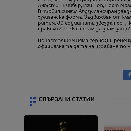
това, че е създал редица скорошни 
Джъстин Бийбър, Иги Поп, Пост Мало
В първия сингъл
Angry,
лансиран заед
хулиганска форма. Задвижван от кла
ритъм, 80-годишната звезда пее: „Не
правили любов и искам да знам защо“
Понастоящем няма сериозни рецензи
официалната дата на издаването на
СВЪРЗАНИ СТАТИИ