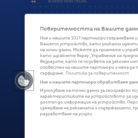
Поверителността на Вашите данни 
Ние и нашите
1017
партньори съхраняваме и
Вашето устройство, като уникални иденти
Категории
на лични данни. Можете да приемете и управ
като щракнете върху „Управление на предпо
Глобално
Бизнес
Технологии
Стратегии
Жи
възразите, като се позовете на законен ин
оповестен на нашите партньори и няма да п
сърфиране.
Политика за поверителност
Ние и нашите партньори обработваме данни
Използване на точни данни за географско п
характеристиките на устройството за иде
достъп до информация на устройство. Перс
измерване на рекламата и съдържанието, п
разработване на услуги.
Copyright © 2007-
2026
Profit.bg. Всички права зап
Списък с партньори (доставчици)
Този сайт е собственост на Sportal Media Group. 