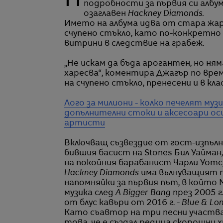
На пресконференция в Hackney Empire в Лондон The Rolling Stones обявиха
подробности за първия си албу
озаглавен
Hackney Diamonds.
Името на албума идва от стара жар
счупено стъкло, като по-конкретно
витрини в следствие на грабеж.
„Не искам да бъда арогантен, но ням
харесва“, коментира Джагър по вре
на счупено стъкло, пренесени и в кл
Лого за милиони - колко печелят му
допълнителни стоки и аксесоари ос
артисти
Включващ съзвездие от гост-изпълн
бившия басист на Stones Бил Уайман
на покойния барабанист Чарли Уотс,
Hackney Diamonds
има вълнуващият 
напомняйки за първия път, в който 
музика след
A Bigger Bang
през 2005 г
от блус кавъри от 2016 г. -
Blue & Lo
Като съавтор на три песни участва