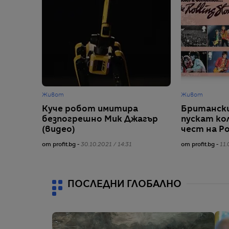
Живот
Живот
Куче робот имитира
Британски
безпогрешно Мик Джагър
пускат ко
(видео)
чест на Р
от profit.bg -
30.10.2021 / 14:31
от profit.bg -
11.
ПОСЛЕДНИ ГЛОБАЛНО