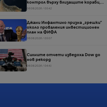
контрол върху влизащите кораби,
твърдят източници
06.08.2026 / 05:42
Джани Инфантино призна „грешки“
около проваления инвестиционен
план на ФИФА
06.08.2026 / 05:07
Силните отчети изведоха Dow до
нов рекорд
06.08.2026 / 04:41