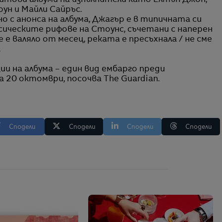
хитови албуми на изпълнители като Елтън Джон,
ун и Майли Сайръс.
но с анонса на албума, Джагър е в типичната си
сическите рифове на Стоунс, съчетани с наперен
 е валяло от месец, реката е пресъхнала / не сме
.
и на албума – един вид ембарго преди
 20 октомври, посочва The Guardian.
Сподели
Сподели
Сподели
Сподели