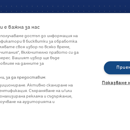
е важна за нас
 получаваме достъп до информация на
фикатори в бисквитки за обработка
Връзки
лявате своя избор по всяко време,
читания“, включително правото си да
вот
Контакти
терес. Вашият избор ще бъде
Реклама
овлияе на данните за
За нас
Прие
Политика за п
Управление на 
, за да предоставим:
Показване 
озициониране. Активно сканиране на
нтификация. Съхраняване на и/или
онализирана реклама и съдържание,
роучване на аудиторията и
азени.
Всички права са запазени.