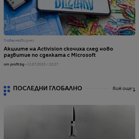
Глобално
/
Бизнес
Г
Акциите на Activision скочиха след ново
M
развитие по сделката с Microsoft
D
от profit.bg -
11.07.2023 / 22:27
от
ПОСЛЕДНИ ГЛОБАЛНО
виж още