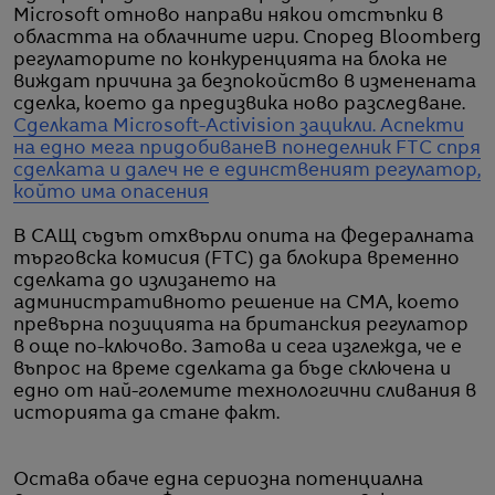
Microsoft отново направи някои отстъпки в
областта на облачните игри. Според Bloomberg
регулаторите по конкуренцията на блока не
виждат причина за безпокойство в изменената
сделка, което да предизвика ново разследване.
Сделката Microsoft-Activision зацикли. Аспекти
на едно мега придобиване
В понеделник FTC спря
сделката и далеч не е единственият регулатор,
който има опасения
В САЩ съдът отхвърли опита на Федералната
търговска комисия (FTC) да блокира временно
сделката до излизането на
административното решение на CMA, което
превърна позицията на британския регулатор
в още по-ключово. Затова и сега изглежда, че е
въпрос на време сделката да бъде сключена и
едно от най-големите технологични сливания в
историята да стане факт.
Остава обаче една сериозна потенциална