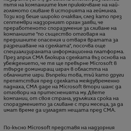
пътя на компаниите към приключване на най-
голямото сливане в историята на гейминга.
Този ход беше широко очакван, след като през
септември надзорният орган заяви, че
преработеното споразумение за сливане на
компаниите "по същество отговаря на
предишните опасения и отваря вратата за
разрешаване на сделката", посочва още
специализираната информационна платформа.
През април CMA блокира сделката въз основа на
убеждението, че тя ще превърне Microsoft в
твърде доминиращ играч в областта на
облачните игри. Въпреки това, тъй като други
препятствия пред сделката междувременно
паднаха, CMA даде на Microsoft втори шанс да
отговори на притесненията му. Двете
компании, от своя страна, удължиха срока на
споразумението за сливане с три месеца, за да
имат време да изгладят нещата пред CMA.
По-късно Microsoft представя на надзорния