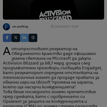
от profit.bg
13.10.2023 / 11:40
Антитръстовият регулатор на
Обединеното кралство даде официално
зелена светлина на Microsoft да закупи
Activision Blizzard за 68,7 млрд. долара след
продължителни преговори, съобщава Engadget,
като регулаторът определя отстъпката на
технологичния гигант да продаде правата за
облачни игри на Ubisoft "промяна на играта,
която ще насърчи конкуренцията".
Това беше последното голямо препятствие
пред сделката, като с одобрението си
Органът за защита на конкуренцията и
пазарите (CMA) до голяма степен разчиства