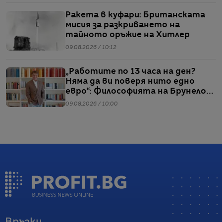
Ракета в куфари: Британската
мисия за разкриването на
тайното оръжие на Хитлер
09.08.2026 / 10:12
„Работите по 13 часа на ден?
Няма да ви поверя нито едно
евро“: Философията на Брунело
Кучинели за бизнеса и живота
09.08.2026 / 10:00