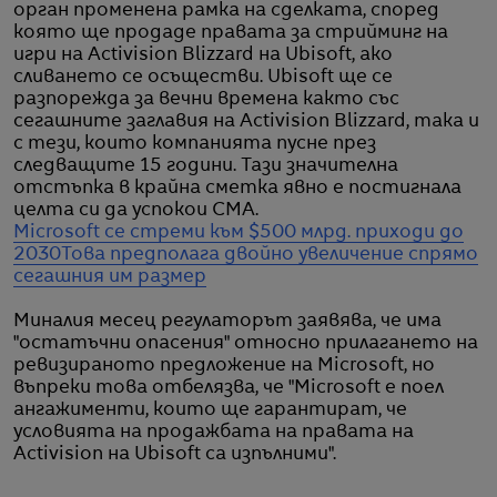
орган променена рамка на сделката, според
която ще продаде правата за стрийминг на
игри на Activision Blizzard на Ubisoft, ако
сливането се осъществи. Ubisoft ще се
разпорежда за вечни времена както със
сегашните заглавия на Activision Blizzard, така и
с тези, които компанията пусне през
следващите 15 години. Тази значителна
отстъпка в крайна сметка явно е постигнала
целта си да успокои CMA.
Microsoft се стреми към $500 млрд. приходи до
2030
Това предполага двойно увеличение спрямо
сегашния им размер
Миналия месец регулаторът заявява, че има
"остатъчни опасения" относно прилагането на
ревизираното предложение на Microsoft, но
въпреки това отбелязва, че "Microsoft е поел
ангажименти, които ще гарантират, че
условията на продажбата на правата на
Activision на Ubisoft са изпълними".