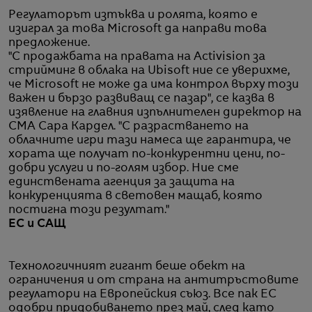
Регулаторът изтъква и ролята, която е
изиграл за това Microsoft да направи това
предложение.
"С продажбата на правата на Activision за
стрийминг в облака на Ubisoft ние се уверихме,
че Microsoft не може да има контрол върху този
важен и бързо развиващ се пазар", се казва в
изявление на главния изпълнителен директор на
CMA Сара Кардел. "С разрастването на
облачните игри тази намеса ще гарантира, че
хората ще получат по-конкурентни цени, по-
добри услуги и по-голям избор. Ние сме
единствената агенция за защита на
конкуренцията в световен мащаб, която
постигна този резултат."
ЕС и САЩ
Технологичният гигант беше обект на
ограничения и от страна на антитръстовите
регулатори на Европейския съюз. Все пак ЕС
одобри придобиването през май, след като