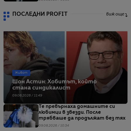
ПОСЛЕДНИ PROFIT
виж още
Живот
Шон Астин: Хобитът, който
стана синдикалист
09.08.2026 / 11:49
Те превърнаха домашните си
любимци в звезди. После
трябваше да продължат без тях
09.08.2026 / 10:34