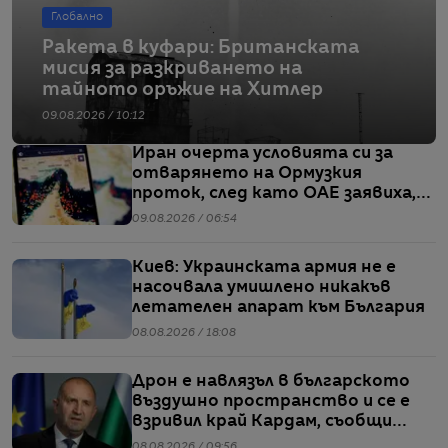
Глобално
Ракета в куфари: Британската
мисия за разкриването на
тайното оръжие на Хитлер
09.08.2026 / 10:12
Иран очерта условията си за
отварянето на Ормузкия
проток, след като ОАЕ заявиха,
че един от корабите им е бил
09.08.2026 / 06:54
обект на въздушен удар
Киев: Украинската армия не е
насочвала умишлено никакъв
летателен апарат към България
08.08.2026 / 18:08
Дрон е навлязъл в българското
въздушно пространство и се е
взривил край Кардам, съобщи
Радев
08.08.2026 / 09:56