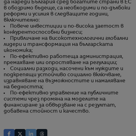
да нареди България сред богатите страни в ЕС
в обозримо бъдеще, са необходими и по-дълбоки
реформи и усилия в следващите години,
включително:
Повече инвестиции и по-висока заетост в
конкурентоспособни бизнеси;
Привличане на високотехнологични глобални
лидери и трансформация на българската
икономика;
По-ефективно работеща администрация,
премахване или опростяване на регулации;
Социални разходи, насочени към нуждите и
подкрепящи устойчиво социално включване,
изравняване на възможностите и намаляване
на бедността;
По-ефективно управление на публичните
системи чрез промяна на моделите на
финансиране за обвързване на с резултат,
добавена стойност и качество.