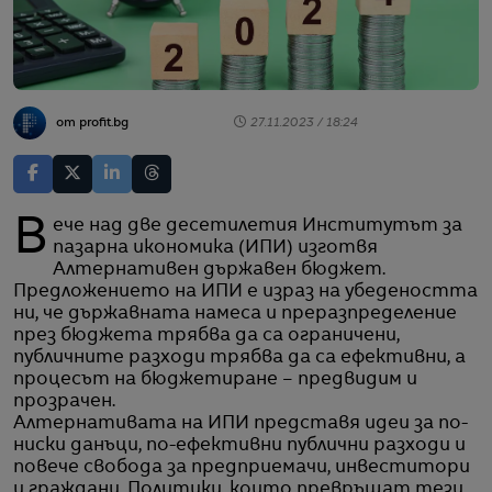
от profit.bg
27.11.2023 / 18:24
Вече над две десетилетия Институтът за
пазарна икономика (ИПИ) изготвя
Алтернативен държавен бюджет.
Предложението на ИПИ е израз на убедеността
ни, че държавната намеса и преразпределение
през бюджета трябва да са ограничени,
публичните разходи трябва да са ефективни, а
процесът на бюджетиране – предвидим и
прозрачен.
Алтернативата на ИПИ представя идеи за по-
ниски данъци, по-ефективни публични разходи и
повече свобода за предприемачи, инвеститори
и граждани. Политики, които превръщат тези