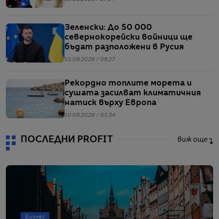
Зеленски: До 50 000
севернокорейски войници ще
бъдат разположени в Русия
10.08.2026 / 06:27
Рекордно топлите морета и
сушата засилват климатичния
натиск върху Европа
10.08.2026 / 05:34
ПОСЛЕДНИ PROFIT
виж още
Бизнес