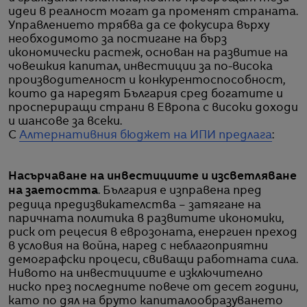
идеи в реалност могат да променят страната.
Управлението трябва да се фокусира върху
необходимото за постигане на бърз
икономически растеж, основан на развитие на
човешкия капитал, инвестиции за по-висока
производителност и конкурентоспособност,
които да наредят България сред богатите и
проспериращи страни в Европа с високи доходи
и шансове за всеки.
С
Алтернативния бюджет на ИПИ предлага
:
Насърчаване на инвестициите и изсветляване
на заетостта
. България е изправена пред
редица предизвикателства – затягане на
паричната политика в развитите икономики,
риск от рецесия в еврозоната, енергиен преход
в условия на война, наред с неблагоприятни
демографски процеси, свиващи работната сила.
Нивото на инвестициите е изключително
ниско през последните повече от десет години,
като по дял на бруто капиталообразуването