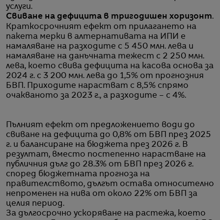
услуги.
Свиване на дефицита в тригодишен хоризонт
.
Краткосрочният ефект от прилагането на
пакета мерки в алтернативата на ИПИ е
намаляване на разходите с 5 450 млн. лева и
намаляване на данъчната тежест с 2 250 млн.
лева, което свива дефицита на касова основа за
2024 г. с 3 200 млн. лева до 1,5% от прогнозния
БВП. Приходите нарастват с 8,5% спрямо
очакваното за 2023 г., а разходите – с 4%.
Пълният ефект от предложението води до
свиване на дефицита до 0,8% от БВП през 2025
г. и балансиране на бюджета през 2026 г. В
резултат, вместо постепенно нарастване на
публичния дълг до 28.3% от БВП през 2026 г.
според бюджетната прогноза на
правителството, дългът остава относително
непроменен на нива от около 22% от БВП за
целия период.
За дългосрочно ускоряване на растежа, което