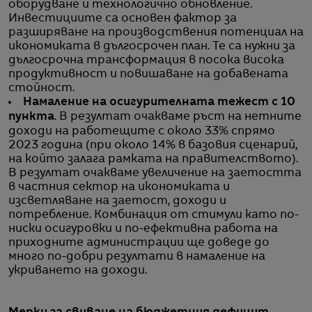
оборудване и технологично обновление.
Инвестициите са основен фактор за
разширяване на производствения потенциал на
икономиката в дългосрочен план. Те са нужни за
дългосрочна трансформация в посока висока
продуктивност и повишаване на добавената
стойност.
Намаление на осигурителната тежест с 10
пункта
. В резултат очакваме ръст на нетните
доходи на работещите с около 33% спрямо
2023 година (при около 14% в базовия сценарий,
на който залага рамката на правителството).
В резултат очакваме увеличение на заетостта
в частния сектор на икономиката и
изсветляване на заетост, доходи и
потребление. Комбинация от стимули като по-
ниски осигуровки и по-ефективна работа на
приходните администрации ще доведе до
много по-добри резултати в намаление на
укриването на доходи.