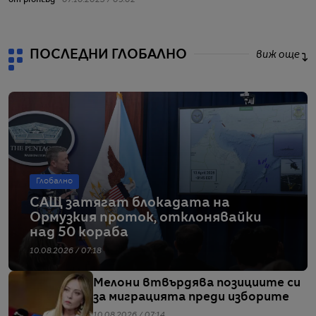
от profit.bg -
07.10.2023 / 09:02
ПОСЛЕДНИ ГЛОБАЛНО
виж още
Глобално
САЩ затягат блокадата на
Ормузкия проток, отклонявайки
над 50 кораба
10.08.2026 / 07:18
Мелони втвърдява позициите си
за миграцията преди изборите
10.08.2026 / 07:14