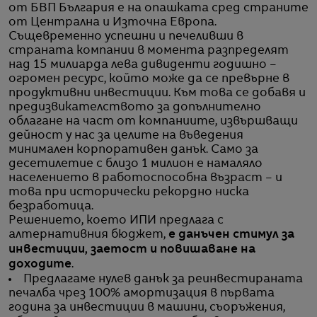
от БВП България е на опашката сред страните
от Централна и Източна Европа.
Същевременно успешни и печеливши в
страната компании в момента разпределят
над 15 милиарда лева дивиденти годишно –
огромен ресурс, който може да се превърне в
продуктивни инвестиции. Към това се добавя и
предизвикателството за допълнително
облагане на част от компаниите, извършващи
дейност у нас за целите на въведения
минимален корпоративен данък. Само за
десетилетие с близо 1 милион е намаляло
населението в работоспособна възраст – и
това при исторически рекордно ниска
безработица.
Решението, което ИПИ предлага с
алтернативния бюджет,
е данъчен стимул за
инвестиции, заетост и повишаване на
доходите
.
Предлагаме нулев данък за реинвестираната
печалба чрез 100% амортизация в първата
година за инвестиции в машини, съоръжения,