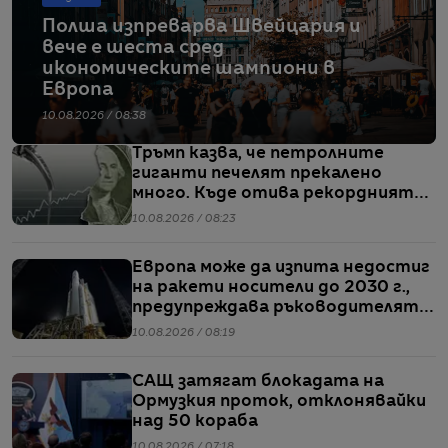
Полша изпреварва Швейцария и
вече е шеста сред
икономическите шампиони в
Европа
10.08.2026 / 08:38
Тръмп казва, че петролните
гиганти печелят прекалено
много. Къде отива рекордният
им кеш?
10.08.2026 / 08:23
Европа може да изпита недостиг
на ракети носители до 2030 г.,
предупреждава ръководителят
на ЕКА
10.08.2026 / 08:19
САЩ затягат блокадата на
Ормузкия проток, отклонявайки
над 50 кораба
10.08.2026 / 07:18