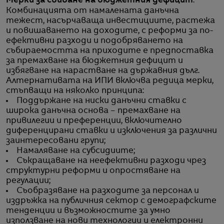
Мерки за свиване на бюджетния дефицит
.
Комбинацията от намалената данъчна
тежест, насърчаваща инвестициите, растежа
и повишаването на доходите, с реформи за по-
ефективни разходи и подобряването на
събираемостта на приходите е предпоставка
за премахване на бюджетния дефицит и
избягване на нарастване на държавния дълг.
Алтернативата на ИПИ включва редица мерки,
стъпващи на няколко принципа:
Поддържане на ниски данъчни ставки с
широка данъчна основа – премахване на
привилегии и преференции, включително
диференцирани ставки и изключения за различни
заинтересовани групи;
Намаляване на субсидиите;
Съкращаване на неефективни разходи чрез
структурни реформи и опростяване на
регулации;
Съобразяване на разходите за персонал и
издръжка на публичния сектор с демографските
тенденции и възможностите за умно
използване на нови технологии и електронни