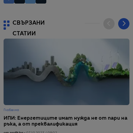
СВЪРЗАНИ
СТАТИИ
Глобално
Г
ИПИ: Енергетиците имат нужда не от пари на
Н
ръка, а от преквалификация
от