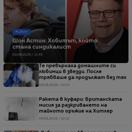
Живот
Шон Астин: Хобитът, който
стана синдикалист
09.08.2026 / 11:49
Те превърнаха домашните си
любимци в звезди. После
трябваше да продължат без тях
09.08.2026 / 10:34
Ракета в куфари: Британската
мисия за разкриването на
тайното оръжие на Хитлер
09.08.2026 / 10:12