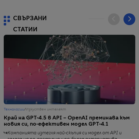
СВЪРЗАНИ
СТАТИИ
Технологии
/
Изкуствен интелект
Ж
Край на GPT-4.5 в API – OpenAI преминава към
T
новия си, по-ефективен модел GPT-4.1
б
Компанията изтегля най-скъпия си модел от API и