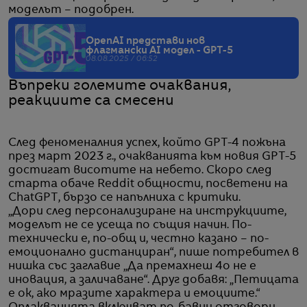
моделът – подобрен.
OpenAI представи нов
флагмански AI модел - GPT-5
08.08.2025 / 06:52
Въпреки големите очаквания,
реакциите са смесени
След феноменалния успех, който GPT-4 пожъна
през март 2023 г., очакванията към новия GPT-5
достигат висотите на небето. Скоро след
старта обаче Reddit общности, посветени на
ChatGPT, бързо се напълниха с критики.
„Дори след персонализиране на инструкциите,
моделът не се усеща по същия начин. По-
технически е, по-общ и, честно казано – по-
емоционално дистанциран“, пише потребител в
нишка със заглавие „Да премахнеш 4o не е
иновация, а заличаване“. Друг добавя: „Петицата
е ок, ако мразите характера и емоциите.“