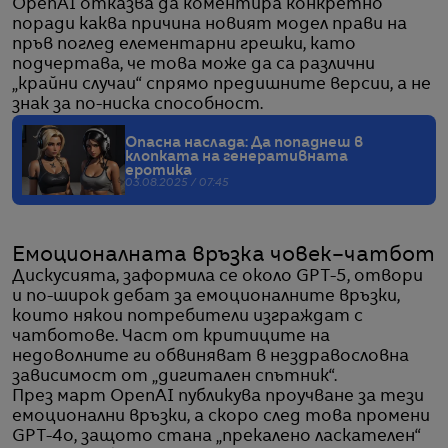
OpenAI отказва да коментира конкретно
поради каква причина новият модел прави на
пръв поглед елементарни грешки, като
подчертава, че това може да са различни
„крайни случаи“ спрямо предишните версии, а не
знак за по-ниска способност.
Опасна наслада: Да попаднеш в
клопката на генеративната
еротика
03.08.2025 / 07:45
Емоционалната връзка човек–чатбот
Дискусията, заформила се около GPT-5, отвори
и по-широк дебат за емоционалните връзки,
които някои потребители изграждат с
чатботове. Част от критиците на
недоволните ги обвиняват в нездравословна
зависимост от „дигитален спътник“.
През март OpenAI публикува проучване за тези
емоционални връзки, а скоро след това промени
GPT-4o, защото стана „прекалено ласкателен“