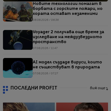
Новите технологии помагат в
борбата с горските пожари, но
хората остават незаменими
08.08.2026 / 06:36
Voyager 2 получава още време за
изследване на междузвездното
пространство
07.08.2026 / 11:47
AI модел създаде вируси, които
не съществуват в природата
07.08.2026 / 07:27
ПОСЛЕДНИ PROFIT
виж още