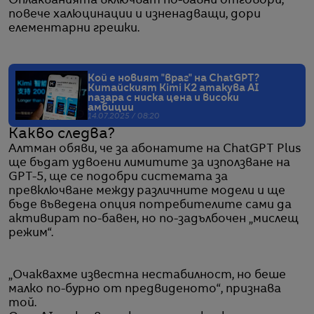
Оплакванията включват по-бавни отговори,
повече халюцинации и изненадващи, дори
елементарни грешки.
Кой е новият "враг" на ChatGPT?
Китайският Kimi K2 атакува AI
пазара с ниска цена и високи
амбиции
14.07.2025 / 08:20
Какво следва?
Алтман обяви, че за абонатите на ChatGPT Plus
ще бъдат удвоени лимитите за използване на
GPT-5, ще се подобри системата за
превключване между различните модели и ще
бъде въведена опция потребителите сами да
активират по-бавен, но по-задълбочен „мислещ
режим“.
„Очаквахме известна нестабилност, но беше
малко по-бурно от предвиденото“, признава
той.