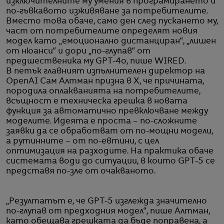
изключителните му умения в програмирането и
по-гъвкавото изживяване за потребителите.
Вместо това обаче, само ден след пускането му,
част от потребителите определят новия
модел като „емоционално дистанциран“, „лишен
от нюанси“ и дори „по-глупав“ от
предшественика му GPT-4o, пише WIRED.
В петък главният изпълнителен директор на
OpenAI Сам Алтман призна в X, че причината,
породила оплакванията на потребителите,
всъщност е техническа грешка в новата
функция за автоматично превключване между
моделите. Идеята е проста – по-сложните
заявки да се обработват от по-мощни модели,
а рутинните – от по-евтини, с цел
оптимизация на разходите. На практика обаче
системата води до ситуации, в които GPT-5 се
представя по-зле от очакваното.
„Резултатът е, че GPT-5 изглежда значително
по-глупав от предходния модел“, пише Алтман,
като обещава грешката да бъде поправена, а