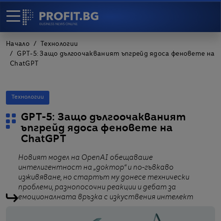
Начало
Технологии
GPT-5: Защо дългоочакваният ъпгрейд ядоса феновете на
ChatGPT
Технологии
GPT-5: Защо дългоочакваният
ъпгрейд ядоса феновете на
ChatGPT
Новият модел на OpenAI обещаваше
интелигентност на „доктор“ и по-гъвкаво
изживяване, но стартът му донесе технически
проблеми, разнопосочни реакции и дебат за
емоционалната връзка с изкуствения интелект