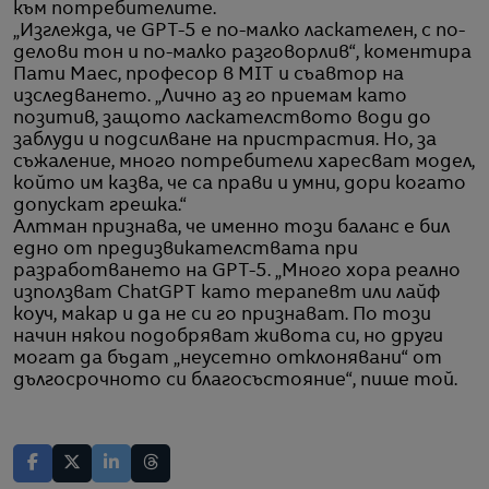
към потребителите.
„Изглежда, че GPT-5 е по-малко ласкателен, с по-
делови тон и по-малко разговорлив“, коментира
Пати Маес, професор в MIT и съавтор на
изследването. „Лично аз го приемам като
позитив, защото ласкателството води до
заблуди и подсилване на пристрастия. Но, за
съжаление, много потребители харесват модел,
който им казва, че са прави и умни, дори когато
допускат грешка.“
Алтман признава, че именно този баланс е бил
едно от предизвикателствата при
разработването на GPT-5. „Много хора реално
използват ChatGPT като терапевт или лайф
коуч, макар и да не си го признават. По този
начин някои подобряват живота си, но други
могат да бъдат „неусетно отклонявани“ от
дългосрочното си благосъстояние“, пише той.