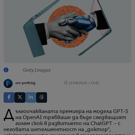
Getty Images
от profit.bg
12.08.2025 / 13:42
Дългоочакваната премиера на модела GPT-5
на OpenAI трябваше да бъде следващият
голям скок в развитието на ChatGPT – с
неговата интелигентност на „доктор“,