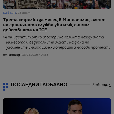
Глобално
/
Светът
Г
Трета стрелба за месец в Минеаполис, агент
М
на граничната служба уби мъж, снимал
у
действията на ICE
Инцидентът рязко изостри конфликта между щата
Минесота и федералните власти на фона на
засилените имиграционни операции и масови протести
от
от profit.bg -
25.01.2026 / 07:33
ПОСЛЕДНИ ГЛОБАЛНО
виж още