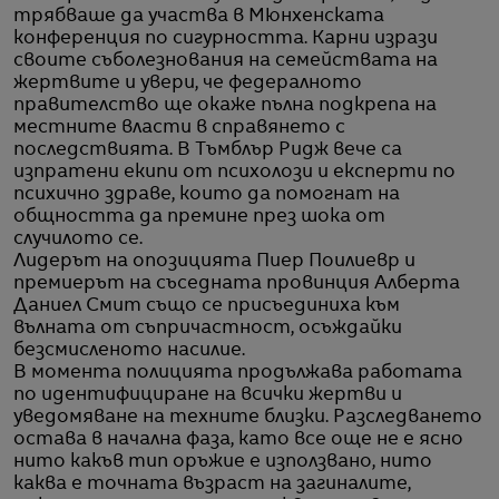
трябваше да участва в Мюнхенската
конференция по сигурността. Карни изрази
своите съболезнования на семействата на
жертвите и увери, че федералното
правителство ще окаже пълна подкрепа на
местните власти в справянето с
последствията. В Тъмблър Ридж вече са
изпратени екипи от психолози и експерти по
психично здраве, които да помогнат на
общността да премине през шока от
случилото се.
Лидерът на опозицията Пиер Поилиевр и
премиерът на съседната провинция Алберта
Даниел Смит също се присъединиха към
вълната от съпричастност, осъждайки
безсмисленото насилие.
В момента полицията продължава работата
по идентифициране на всички жертви и
уведомяване на техните близки. Разследването
остава в начална фаза, като все още не е ясно
нито какъв тип оръжие е използвано, нито
каква е точната възраст на загиналите,