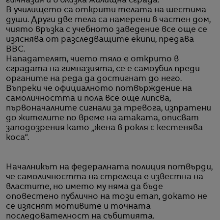
гимназия и в близка жилищна сграда.
В училището са открити телата на шестима
души. Други две тела са намерени в частен дом,
чиято връзка с учебното заведение все още се
изяснява от разследващите екипи, предава
BBC.
Нападателят, чието тяло е открито в
сградата на гимназията, се е самоубил преди
органите на реда да достигнат до него.
Въпреки че официалното потвърждение на
самоличността и пола все още липсва,
първоначалните сигнали за тревога, изпратени
до жителите по време на атаката, описват
заподозрения като „жена в рокля с кестенява
коса“.
Началникът на федералната полиция потвърди,
че самоличността на стрелеца е известна на
властите, но името му няма да бъде
оповестено публично на този етап, докато не
се изяснят мотивите и точната
последователност на събитията.