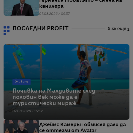
Германия това лято – смяна на
канцлера
07.08.2026 / 06:37
ПОСЛЕДНИ PROFIT
виж още
Живот
Почивка на Малдивите след
половин век може да е
туристически мираж
07.08.2026 / 15:32
Джеймс Камерън обмисля дали да
се оттегли от Avatar