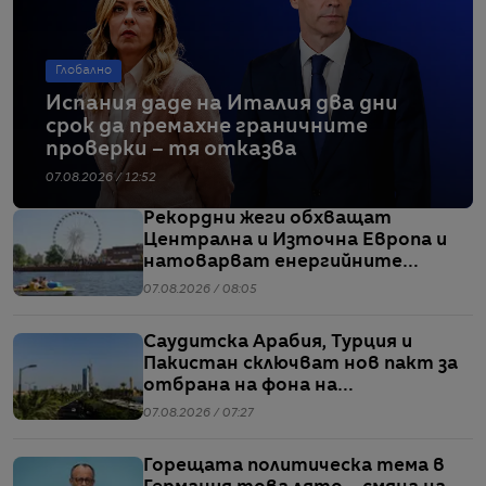
Глобално
Испания даде на Италия два дни
срок да премахне граничните
проверки – тя отказва
07.08.2026 / 12:52
Рекордни жеги обхващат
Централна и Източна Европа и
натоварват енергийните
системи
07.08.2026 / 08:05
Саудитска Арабия, Турция и
Пакистан сключват нов пакт за
отбрана на фона на
напрежението между САЩ и Иран
07.08.2026 / 07:27
Горещата политическа тема в