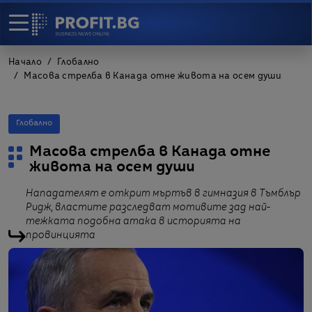
Начало
Глобално
Масова стрелба в Канада отне живота на осем души
Глобално
Масова стрелба в Канада отне
живота на осем души
Нападателят е открит мъртъв в гимназия в Тъмблър
Ридж, властите разследват мотивите зад най-
тежката подобна атака в историята на
провинцията