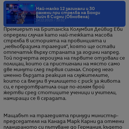
Най-малко 12 загинали и 30
ранени при стрелба на Бонди
бийч в Сидни (Обновена)
14.12.2025 / 10:52
Премиерът на Британска Колумбия Дейвид Еби
определи случая като най-тежката масова
стрелба в историята на провинцията и
„невъобразима трагедия“, която ще остави
отпечатък върху страната за години напред.
Той подчерта героизма на първите отзовали се
полицаи, които са пристигнали на място само
две минути след първия сигнал. Според него
именно бързата реакция на служителите,
които са влезли в училището с риск за живота
си, е предотвратила още по-голям брой
жертви сред стотиците ученици и учители,
намиращи се в сградата.
Мащабът на трагедията принуди министър-
председателя на Канада Марк Карни да отмени
планираното си пътуване до Германия, където