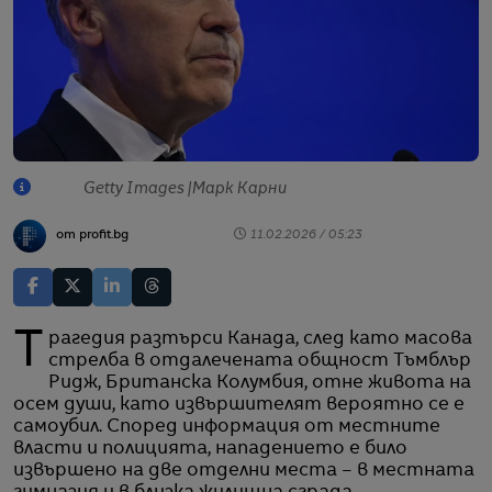
Getty Images |Марк Карни
от profit.bg
11.02.2026 / 05:23
Трагедия разтърси Канада, след като масова
стрелба в отдалечената общност Тъмблър
Ридж, Британска Колумбия, отне живота на
осем души, като извършителят вероятно се е
самоубил. Според информация от местните
власти и полицията, нападението е било
извършено на две отделни места – в местната