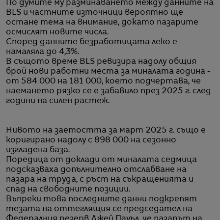
По думите му разминаването между данните на
BLS и частните източници вероятно ще
остане тема на внимание, докато пазарите
осмислят новите числа.
Според данните безработицата леко е
намаляла до 4,3%.
В същото време BLS ревизира надолу общия
брой нови работни места за миналата година -
от 584 000 на 181 000, което подчертава, че
наемането рязко се е забавило през 2025 г. след
години на силен растеж.
Нивото на заетостта за март 2025 г. също е
коригирано надолу с 898 000 на сезонно
изгладена база.
Поредица от доклади от миналата седмица
подсказваха допълнително отслабване на
пазара на труда, с ръст на съкращенията и
спад на свободните позиции.
Въпреки това последните данни подкрепят
тезата на оттеглящия се председател на
Федералния резерв Джей Пауъл, че пазарът на