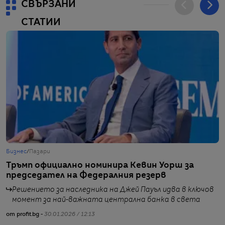
СВЪРЗАНИ
СТАТИИ
Бизнес
/
Пазари
Б
Тръмп официално номинира Кевин Уорш за
З
председател на Федералния резерв
р
п
Решението за наследника на Джей Пауъл идва в ключов
момент за най-важната централна банка в света
от profit.bg -
30.01.2026 / 12:13