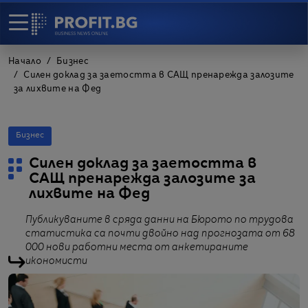
Начало
Бизнес
Силен доклад за заетостта в САЩ пренарежда залозите
за лихвите на Фед
Бизнес
Силен доклад за заетостта в
САЩ пренарежда залозите за
лихвите на Фед
Публикуваните в сряда данни на Бюрото по трудова
статистика са почти двойно над прогнозата от 68
000 нови работни места от анкетираните
икономисти