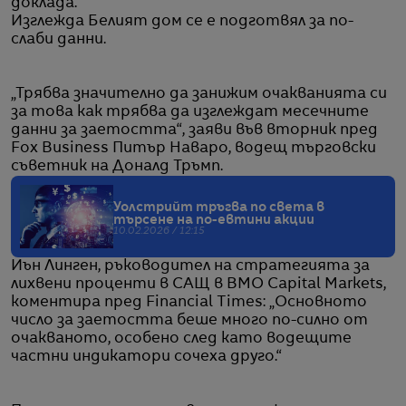
доклада.
Изглежда Белият дом се е подготвял за по-
слаби данни.
„Трябва значително да занижим очакванията си
за това как трябва да изглеждат месечните
данни за заетостта“, заяви във вторник пред
Fox Business Питър Наваро, водещ търговски
съветник на Доналд Тръмп.
Уолстрийт тръгва по света в
търсене на по-евтини акции
10.02.2026 / 12:15
Иън Линген, ръководител на стратегията за
лихвени проценти в САЩ в BMO Capital Markets,
коментира пред Financial Times: „Основното
число за заетостта беше много по-силно от
очакваното, особено след като водещите
частни индикатори сочеха друго.“