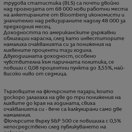
трудова статистика (BLS) са почти двойно
над прогнозата от 68 000 нови работни места
на анкетираните от Bloomberg икономисти и
значително над ревизираните надолу 48 000 за
предходния месец.
Доходността по американските държавни
облигации нарасна, след като инвеститорите
намалиха очакванията си за понижения на
лихвените проценти тази година.
Двугодишната доходност, особено
чувствителна към паричната политика, се
повиши с 0,08 процентни пункта до 3,55%, най-
високо ниво от седмица.
Търговците на фючърсните пазари, които
доскоро залагаха на две до три понижения на
лихвите до края на годината, свиха
очакванията си - вече са калкулирани само две
намаления.
Фючърсите върху S&P 500 се повишиха с 0,5%
непосредствено след публикуването на