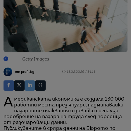
Getty Images
от profit.bg
11.02.2026 / 14:11
Американската икономика е създала 130 000
работни места през януари, надминавайки
пазарните очаквания и давайки сигнал за
подобрение на пазара на труда след поредица
от разочароващи данни.
Публикуваните в сряда данни на Бюрото по