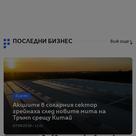
от
ПОСЛЕДНИ БИЗНЕС
виж още
Бизнес
Акциите в соларния сектор
грейнаха след новите мита на
Тръмп срещу Китай
07.08.2026 / 11:11