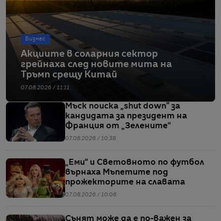
Бизнес
Акциите в соларния сектор
грейнаха след новите мита на
Тръмп срещу Китай
07.08.2026 / 11:11
Мъск поиска „shut down” за
кандидата за президент на
Франция от „Зелените“
07.08.2026 / 10:38
„Еми“ и Световното по футбол
върнаха Мъпетите под
прожекторите на славата
07.08.2026 / 10:06
Сънят може да е по-важен за