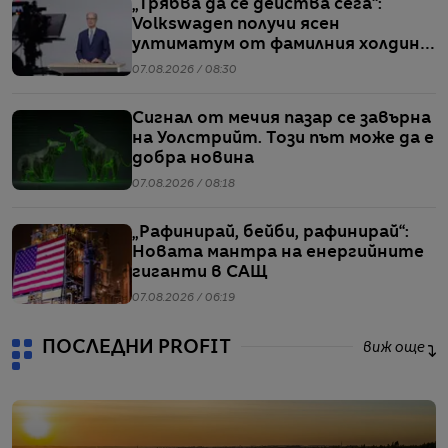
„Трябва да се действа сега“:
Volkswagen получи ясен
ултиматум от фамилния холдинг
начело на групата
07.08.2026 / 08:30
Сигнал от мечия пазар се завърна
на Уолстрийт. Този път може да е
добра новина
07.08.2026 / 08:18
„Рафинирай, бейби, рафинирай“:
Новата мантра на енергийните
гиганти в САЩ
07.08.2026 / 06:19
ПОСЛЕДНИ PROFIT
виж още