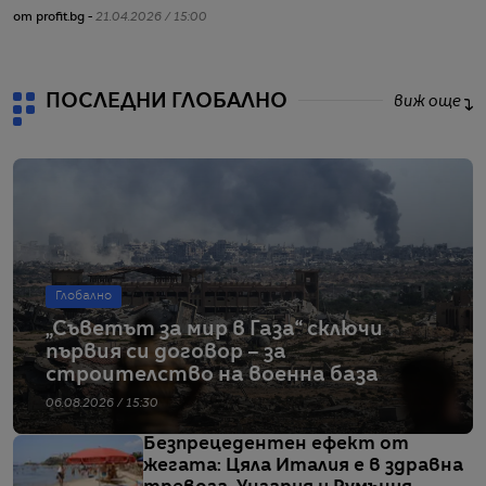
от profit.bg -
21.04.2026 / 15:00
ПОСЛЕДНИ ГЛОБАЛНО
виж още
Глобално
„Съветът за мир в Газа“ сключи
първия си договор – за
строителство на военна база
06.08.2026 / 15:30
Безпрецедентен ефект от
жегата: Цяла Италия е в здравна