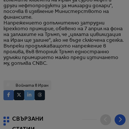
големите клиенти на Иран за суров нефт и
други нефтопродукти за милиарди долари“,
посочва в изявление Министерството на
финансите.
Напрежението допълнително затрудни
крехкото примирие, обявено на 7 април на фона
на заплахите на Тръмп, че „цялата цивилизация
на Иран ще загине“, ако не бъде сключена сделка.
Въпреки продължаващото напрежение в
пролива, във вторник Тръмп едностранно
удължи примирието малко преди изтичането
му, допълва CNBC.
#
Войната в Иран
СВЪРЗАНИ