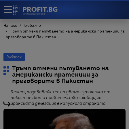
Начало
Глобално
Тръмп отмени пътуването на американски пратеници за
преговорите в Пакистан
Глобално
Тръмп отмени пътуването на
американски пратеници за
преговорите в Пакистан
Reuters, позовавайки се на двама източника от
пакистанското правителство, съобщи, че
иранската делегация е напуснала страната