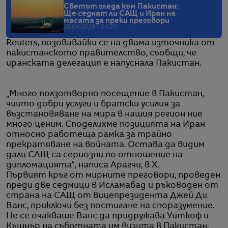
Светът гледа към Пакистан:
Ще седнат ли САЩ и Иран на
масата за преки преговори
25.04.2026 / 05:20
Reuters, позовавайки се на двама източника от
пакистанското правителство, съобщи, че
иранската делегация е напуснала Пакистан.
„Много ползотворно посещение в Пакистан,
чиито добри услуги и братски усилия за
възстановяване на мира в нашия регион ние
много ценим. Споделихме позицията на Иран
относно работеща рамка за трайно
прекратяване на войната. Остава да видим
дали САЩ са сериозни по отношение на
дипломацията“, написа Арагчи, в X.
Първият кръг от мирните преговори, проведен
преди две седмици в Исламабад и ръководен от
страна на САЩ от вицепрезидента Джей Ди
Ванс, приключи без постигане на споразумение.
Не се очакваше Ванс да придружава Уиткоф и
Къшнър на съботната им визита в Пакистан.