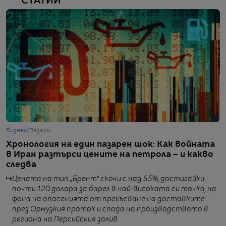
СТАТИИ
Бизнес
/
Пазари
Г
Хронология на един пазарен шок: Как войната
Т
в Иран разтърси цените на петрола – и какво
с
следва
Цената на тип „Брент“ скочи с над 55%, достигайки
почти 120 долара за барел в най-високата си точка, на
фона на опасенията от прекъсване на доставките
през Ормузкия проток и спада на производството в
от
региона на Персийския залив