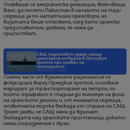
Очакваше се американска делегация, включваща
Ванс, да посети Пакистан в началото на тази
седмица за по-нататъшни преговори, но
визитата беше отложена, след като ирански
представители заявиха, че няма да
присъстват.
САЩ подготвят удари срещу
иранската отбрана в Ормузкия
проток при провал на
примирието
24.04.2026 / 06:24
Голяма част от взаимните разногласия се
фокусираха върху Ормузкия проток, основния
маршрут за транспортиране на петрол, по
който трафикът е спаднал до минимум на фона
на иранските заплахи и, от миналата седмица,
ответната морска блокада от страна на САЩ.
Тръмп заяви, че САЩ няма да вдигнат
блокадата над иранските пристанища, докато
няма споразумение с Иран.