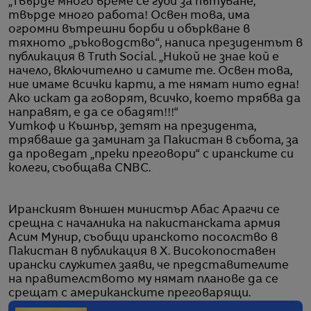
„Твърде много време се губи за пътуване,
твърде много работа! Освен това, има
огромни вътрешни борби и объркване в
тяхното „ръководство“, написа президентът в
публикация в Truth Social. „Никой не знае кой е
начело, включително и самите те. Освен това,
ние имаме всички карти, а те нямат нито една!
Ако искат да говорят, всичко, което трябва да
направят, е да се обадят!!!“
Уиткоф и Къшнър, зетят на президента,
трябваше да заминат за Пакистан в събота, за
да проведат „преки преговори“ с иранските си
колеги, съобщава CNBC.
Иранският външен министър Абас Арагчи се
срещна с началника на пакистанската армия
Асим Мунир, съобщи иранското посолство в
Пакистан в публикация в X. Високопоставен
ирански служител заяви, че представителите
на правителството му нямат планове да се
срещат с американските преговарящи.