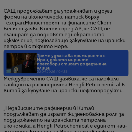
САЩ продължават да упражняват и други
форми на икономически натиск върху
Техеран.Министърът на финансите Скот
Бесънт заяви в петък пред AP, че САЩ не
планират да подновят еднократното
изключение, позволяващо закупуване на ирански
петрол в открито море.
Тръмп удължава примирието с
Иран, докато мирните
преговори стигат до задънена
улица
22.04.2026 / 04:31
Междувременно САЩ заявиха, че са наложили
санкции на рафинерията Hengli Petrochemical в
Китай за купуване на ирански нефтопродукти.
„Независимите рафинерии в Китай
продължават да играят жизненоважна роля за
поддържането на иранската петролна
икономика, а Hengli Petrochemical е един от най-