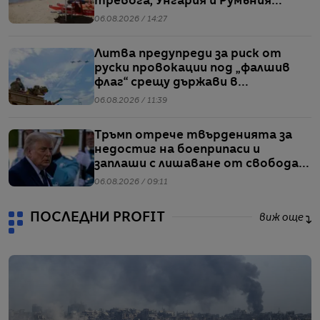
тревога, Унгария и Румъния
пестят електричество
06.08.2026 / 14:27
Литва предупреди за риск от
руски провокации под „фалшив
флаг“ срещу държави в
Балтийския регион
06.08.2026 / 11:39
Тръмп отрече твърденията за
недостиг на боеприпаси и
заплаши с лишаване от свобода
хората, които разпространяват
06.08.2026 / 09:11
подобна информация
ПОСЛЕДНИ PROFIT
виж още