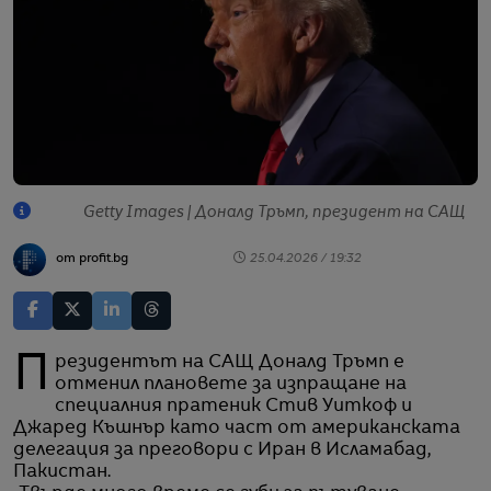
Getty Images | Доналд Тръмп, президент на САЩ
от profit.bg
25.04.2026 / 19:32
Президентът на САЩ Доналд Тръмп е
отменил плановете за изпращане на
специалния пратеник Стив Уиткоф и
Джаред Къшнър като част от американската
делегация за преговори с Иран в Исламабад,
Пакистан.