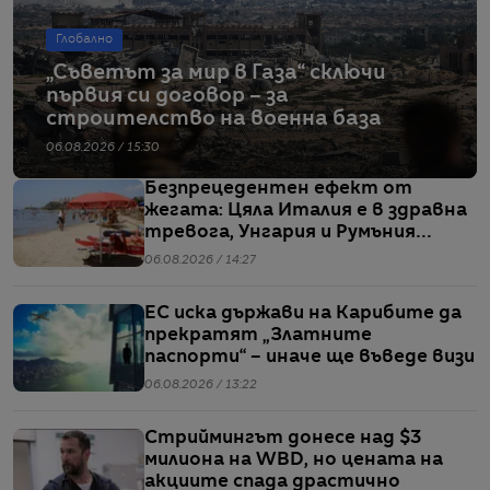
Глобално
„Съветът за мир в Газа“ сключи
първия си договор – за
строителство на военна база
06.08.2026 / 15:30
Безпрецедентен ефект от
жегата: Цяла Италия е в здравна
тревога, Унгария и Румъния
пестят електричество
06.08.2026 / 14:27
ЕС иска държави на Карибите да
прекратят „Златните
паспорти“ – иначе ще въведе визи
06.08.2026 / 13:22
Стриймингът донесе над $3
милиона на WBD, но цената на
акциите спада драстично