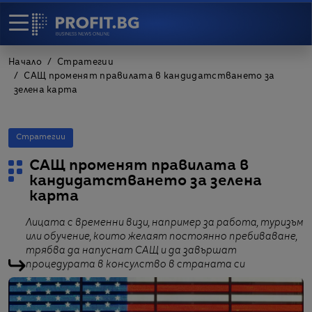
Начало
Стратегии
САЩ променят правилата в кандидатстването за
зелена карта
Стратегии
САЩ променят правилата в
кандидатстването за зелена
карта
Лицата с временни визи, например за работа, туризъм
или обучение, които желаят постоянно пребиваване,
трябва да напуснат САЩ и да завършат
процедурата в консулство в страната си