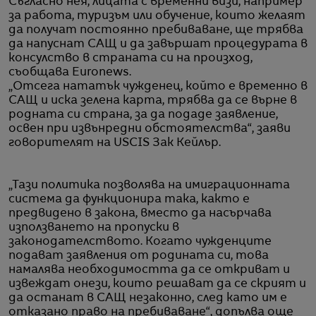
Съгласно нея, лицата с временни визи, например
за работа, туризъм или обучение, които желаят
да получат постоянно пребиваване, ще трябва
да напуснат САЩ и да завършат процедурата в
консулство в страната си на произход,
съобщава Euronews.
„Отсега нататък чужденец, който е временно в
САЩ и иска зелена карта, трябва да се върне в
родната си страна, за да подаде заявление,
освен при извънредни обстоятелства“, заяви
говорителят на USCIS Зак Кейлър.
„Тази политика позволява на имиграционната
система да функционира така, както е
предвидено в закона, вместо да насърчава
използването на пропуски в
законодателството. Когато чужденците
подават заявления от родината си, това
намалява необходимостта да се откриват и
извеждат онези, които решават да се скрият и
да останат в САЩ незаконно, след като им е
отказано право на пребиваване“, допълва още