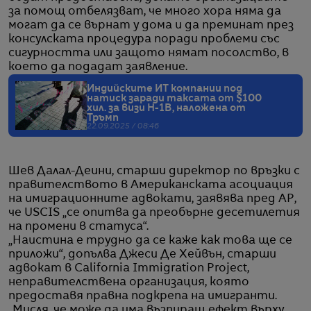
за помощ отбелязват, че много хора няма да
могат да се върнат у дома и да преминат през
консулската процедура поради проблеми със
сигурността или защото нямат посолство, в
което да подадат заявление.
Индийските ИТ компании под
натиск заради таксата от $100
хил. за визи H-1B, наложена от
Тръмп
22.09.2025 / 08:46
Шев Далал-Деини, старши директор по връзки с
правителството в Американската асоциация
на имиграционните адвокати, заявява пред AP,
че USCIS „се опитва да преобърне десетилетия
на промени в статуса“.
„Наистина е трудно да се каже как това ще се
приложи“, допълва Джеси Де Хейвън, старши
адвокат в California Immigration Project,
неправителствена организация, която
предоставя правна подкрепа на имигранти.
„Мисля, че може да има възпиращ ефект върху