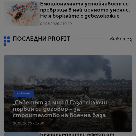
Емоционалната устойчивост се
превръща в най-ценното умение.
Не я бъркайте с дебелокожие
06.08.2026 / 10:20
ПОСЛЕДНИ PROFIT
виж още
Глобално
„Съветът за мир в Газа“ сключи
първия си договор – за
строителство на военна база
06.08.2026 / 15:30
Безпрецедентен ефект от