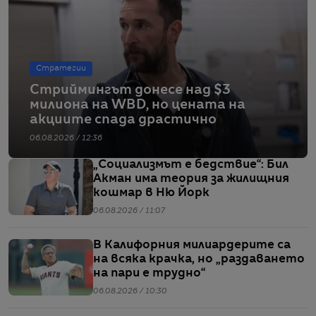
Стратегии
Стриймингът донесе над $3
милиона на WBD, но цената на
акциите спада драстично
06.08.2026 / 12:36
„Социализмът е бедствие“: Бил
Акман има теория за жилищния
кошмар в Ню Йорк
06.08.2026 / 11:07
В Калифорния милиардерите са
на всяка крачка, но „раздаването
на пари е трудно“
06.08.2026 / 10:30