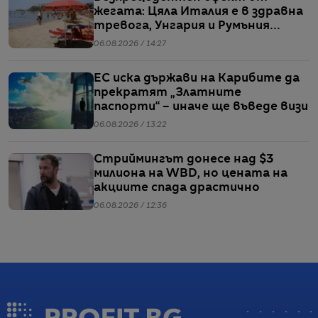
жегата: Цяла Италия е в здравна
тревога, Унгария и Румъния
пестят електричество
06.08.2026 / 14:27
ЕС иска държави на Карибите да
прекратят „Златните
паспорти“ – иначе ще въведе визи
06.08.2026 / 13:22
Стриймингът донесе над $3
милиона на WBD, но цената на
акциите спада драстично
06.08.2026 / 12:36