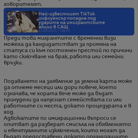
говорителят.
Най-известният TikTok
инфлуенсър попадна под
ударите на имигрантските
акции в САЩ
11.06.2025 / 08:25
Преди това мигрантите с временни визи
можеха да кандидатстват за промяна на
статуса си към постоянен престой по причини
като сключване на брак, работа или семейни
връзки.
Подаването на заявление за зелена карта може
да отнеме месеци или дори повече, което
означава, че хората вече може да бъдат
принудени да напуснат семействата си или
работните си места, докато процедурата е в
ход.
Адвокатите по имиграционни въпроси се
опитват да разберат смисъла на обявлението
и евентуалните изключения, които могат да
бъдат предоставени, докато организациите