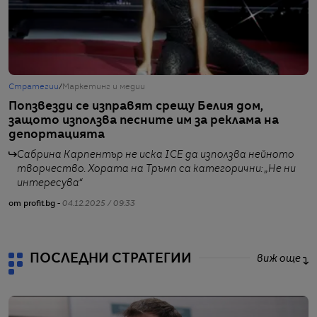
Стратегии
/
Маркетинг и медии
Г
Попзвезди се изправят срещу Белия дом,
Т
защото използва песните им за реклама на
А
депортацията
Сабрина Карпентър не иска ICE да използва нейното
творчество. Хората на Тръмп са категорични: „Не ни
интересува“
от
от profit.bg -
04.12.2025 / 09:33
ПОСЛЕДНИ СТРАТЕГИИ
виж още