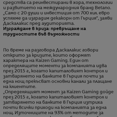
средства са реинвестирани в хора, технологии
и развитието на международния бранд Betano.
„Само с 20 души и инвестиция от 700 хил. евро
успяхме да изградим декакорн от Гърция“, заяви
Даскалакис пред аудиторията.
Изграждане в криза: превръщане на
трудностите във възможности
По време на разговора Даскалакис говори
открито за кризите, които оформят
характера на Kaizen Gaming. Един от
определящите моменти за компанията идва
през 2015 г., когато капиталовият контрол и
затварянето на банките в Гърция почти за
една нощ прекъсват основни канали за плащане
на клиентите.
„Определящият момент за Kaizen Gaming дойде
през 2015 г., когато капиталовият контрол и
затварянето на банките в Гърция изтриха
почти всички приходи на компанията за една
нощ. Източниците на 93% от методите за