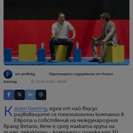
от profit.bg
Партньорско съдържание от Kaizen
Gaming
02.06.2026 / 08:38
Kaizen Gaming
, една от най-бързо
развиващите се технологични компании в
Европа и собственик на международния
бранд Betano, вече е сред малката група на
т.нар. декакорни – компании с оценка над 10