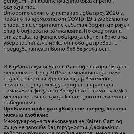
депозит на нашите клиенти бяха спрени“,
разказа той.
Второто голямо изпитание идва през 2020 г.,
когато пандемията от COVID-19 и глобалното
спиране на спортните събития водят до рязък
спад в бизнеса на компанията. Но след опита
от гръцката финансова криза екипът вече има
увереността, че може отново да превърне
предизвикателството във възможност.
И в двата случая Kaizen Gaming реагира бързо и
решително. През 2015 г. компанията засилва
позициите си на гръцкия пазар в момент,
когато редица международни оператори
намаляват фокуса си върху него, и само няколко
месеца по-късно излиза като един от големите
победители.
Провалът може да е движение напред, когато
мислиш глобално
Международната експанзия на Kaizen Gaming
също не започва без трудности. Даскалакис
говори открито за първия неуспешен опит на