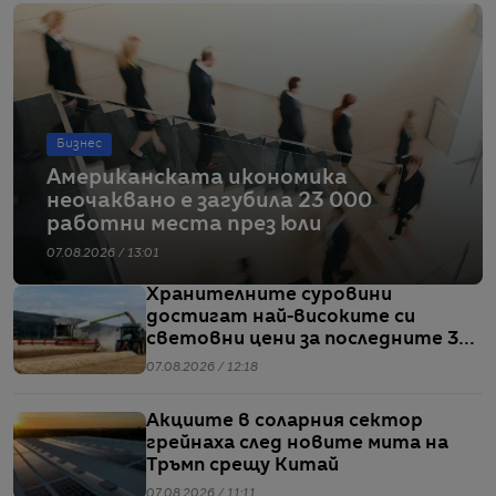
Бизнес
Американската икономика
неочаквано е загубила 23 000
работни места през юли
07.08.2026 / 13:01
Хранителните суровини
достигат най-високите си
световни цени за последните 3
години
07.08.2026 / 12:18
Акциите в соларния сектор
грейнаха след новите мита на
Тръмп срещу Китай
07.08.2026 / 11:11