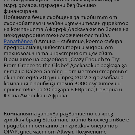
млрд. долара, изградени без външно
финансиране.
Новината беше съобщена за първи път от
съоснователя и главен изпълнителен директор
на компанията Джордж Даскалакис по време на
международния технологичен фестивал
Panathēnea
в Атина – събитие, което събира
предприемачи, инвеститори и лидери от
технологичната индустрия от цял свят.
В рамките на разговора „Crazy Enough to Try:
From Greece to the Globe“ Даскалакис разказа за
пътя на Kaizen Gaming – от местен стартъп с
екип от едва 20 души през 2012 г. до глобална
компания с приблизително 3000 служители и
присъствие на 20 пазара в Европа, Северна и
Южна Америка и Африка.
Компанията започва развитието си чрез
гръцкия бранд Stoiximan, който впоследствие е
придобит поетапно от гръцкия оператор
OPAP, днес част от Allwyn. Получените