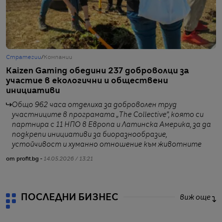
Стратегии
/
Компании
Б
Kaizen Gaming обедини 237 доброволци за
K
участие в екологични и обществени
в
инициативи
с
Общо 962 часа отделиха за доброволен труд
участниците в програмата „The Collective”, която си
партнира с 11 НПО в Европа и Латинска Америка, за да
подкрепи инициативи за биоразнообразие,
от
устойчивост и хуманно отношение към животните
от profit.bg -
14.05.2026 / 13:21
ПОСЛЕДНИ БИЗНЕС
виж още