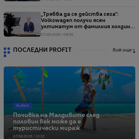
„Трябва да се действа сега“:
Volkswagen получи ясен
ултиматум от фамилния холдинг
начело на групата
07.08.2026 / 08:30
ПОСЛЕДНИ PROFIT
виж още
Живот
Почивка на Малдивите след
половин век може да е
туристически мираж
07.08.2026 / 15:32