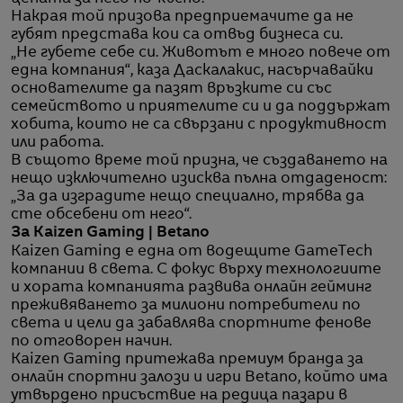
Накрая той призова предприемачите да не
губят представа кои са отвъд бизнеса си.
„Не губете себе си. Животът е много повече от
една компания“, каза Даскалакис, насърчавайки
основателите да пазят връзките си със
семейството и приятелите си и да поддържат
хобита, които не са свързани с продуктивност
или работа.
В същото време той призна, че създаването на
нещо изключително изисква пълна отдаденост:
„За да изградите нещо специално, трябва да
сте обсебени от него“.
За Kaizen Gaming | Betano
Kaizen Gaming е една от водещите GameTech
компании в света. С фокус върху технологиите
и хората компанията развива онлайн гейминг
преживяването за милиони потребители по
света и цели да забавлява спортните фенове
по отговорен начин.
Kaizen Gaming притежава премиум бранда за
онлайн спортни залози и игри Betano, който има
утвърдено присъствие на редица пазари в