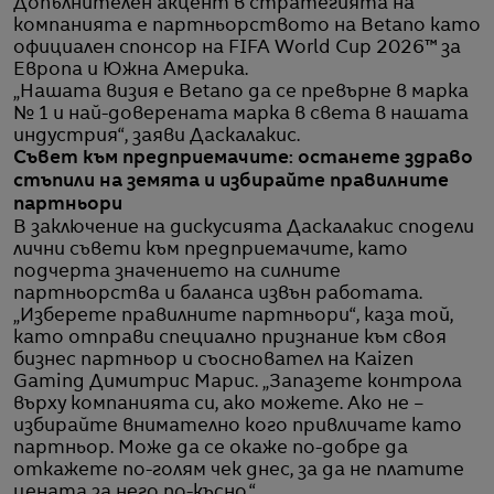
Допълнителен акцент в стратегията на
компанията е партньорството на Betano като
официален спонсор на FIFA World Cup 2026™ за
Европа и Южна Америка.
„Нашата визия е Betano да се превърне в марка
№ 1 и най-доверената марка в света в нашата
индустрия“, заяви Даскалакис.
Съвет към предприемачите: останете здраво
стъпили на земята и избирайте правилните
партньори
В заключение на дискусията Даскалакис сподели
лични съвети към предприемачите, като
подчерта значението на силните
партньорства и баланса извън работата.
„Изберете правилните партньори“, каза той,
като отправи специално признание към своя
бизнес партньор и съосновател на Kaizen
Gaming Димитрис Марис. „Запазете контрола
върху компанията си, ако можете. Ако не –
избирайте внимателно кого привличате като
партньор. Може да се окаже по-добре да
откажете по-голям чек днес, за да не платите
цената за него по-късно.“