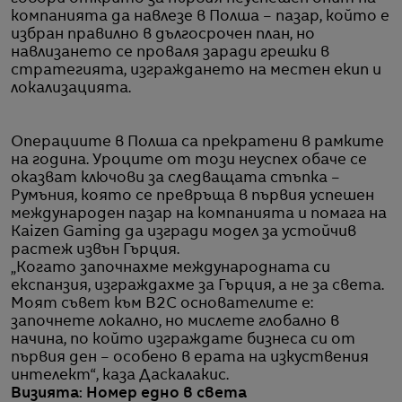
компанията да навлезе в Полша – пазар, който е
избран правилно в дългосрочен план, но
навлизането се проваля заради грешки в
стратегията, изграждането на местен екип и
локализацията.
Операциите в Полша са прекратени в рамките
на година. Уроците от този неуспех обаче се
оказват ключови за следващата стъпка –
Румъния, която се превръща в първия успешен
международен пазар на компанията и помага на
Kaizen Gaming да изгради модел за устойчив
растеж извън Гърция.
„Когато започнахме международната си
експанзия, изграждахме за Гърция, а не за света.
Моят съвет към B2C основателите е:
започнете локално, но мислете глобално в
начина, по който изграждате бизнеса си от
първия ден – особено в ерата на изкуствения
интелект“, каза Даскалакис.
Визията: Номер едно в света