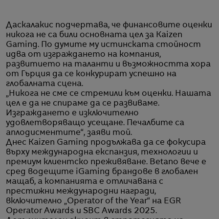
Даскалакис подчертава, че финансовите оценки
никога не са били основната цел за Kaizen
Gaming. По думите му истинската стойност
идва от изграждането на компания,
развитието на таланти и възможността хора
от Гърция да се конкурират успешно на
глобалната сцена.
„Никога не сме се стремили към оценки. Нашата
цел е да не спираме да се развиваме.
Изграждането е изключително
удовлетворяващо усещане. Печалбите са
аплодисментите“, заяви той.
Днес Kaizen Gaming продължава да се фокусира
върху международна експанзия, технологии и
премиум клиентско преживяване. Betano вече е
сред водещите iGaming брандове в глобален
мащаб, а компанията е отличавана с
престижни международни награди,
включително „Operator of the Year“ на EGR
Operator Awards и SBC Awards 2025.