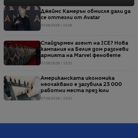
Джеймс Камерън обмисля дали да
се оттегли от Avatar
07.08.2026 / 14:26
Спайдърмен агент на ICE? Нова
кампания на Белия дом разгневи
армията на Marvel феновете
07.08.2026 / 13:32
Американската икономика
неочаквано е загубила 23 000
работни места през юли
07.08.2026 / 13:01