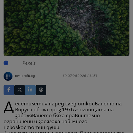
Pexels
от profit.bg
07.06.2026 / 11:31
Десетилетия наред след откриването на
вируса ебола през 1976 г. огнищата на
заболяването бяха сравнително
ограничени и засягаха най-много
няколкостотин души.