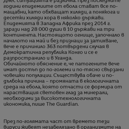
Днес ситуацията е различна. През последните
години епидемиите от ебола стават все по-
мащабни, като обхващат хиляди, а понякога и
десетки хиляди хора в няколко държави.
Епидемията в Западна Африка през 2014 г.
зарази над 28 000 души в 10 държави на три
континента. Настоящото огнище, започнало в
началото на май и без признаци за затихване,
вече е причинило 363 потвърдени случая в
Демократична република Конго и се е
разпространило и в Уганда.
Обичайното обяснение е, че патогените вече
имат достъп до по-големи и по-тясно свързани
човешки популации. Съществува обаче и по-
дълбока причина – промяната в екологичната
среда на ебола, която отчасти се формира от
нарастващия световен глад за минерали,
необходими за високотехнологичната
икономика, пише The Guardian.
През по-голямата част от времето тези
вируси живеят незабелязано в организмите на