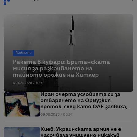
Глобално
Ракета в куфари: Британската
мисия за разкриването на
тайното оръжие на Хитлер
09.08.2026 / 10:12
Иран очерта условията си за
отварянето на Ормузкия
проток, след като ОАЕ заявиха,
че един от корабите им е бил
09.08.2026 / 06:54
обект на въздушен удар
Киев: Украинската армия не е
насочвала умишлено никакъв