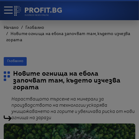
Начало
Глобално
Новите огнища на ебола започват там, където изчезва
гората
Глобално
Новите огнища на ебола
започват там, където изчезва
гората
Нарастващото търсене на минерали за
производството на технологии ускорява
унищожаването на горите и увеличава риска от нови
огнища на зарази