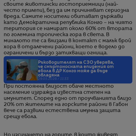
своите животински гостоприемници (най-
често прилепи), без да им причиняват сериозна
вреда. Самите носители обитават държави
като Демократична република Конго – на чиято
територия се намират около 60% от втората
по големина тропическа гора в света. В
миналото те са влизали в контакт с малък брой
хора в отдалечени райони, което е водело до
ограничени и бързо затихващи огнища.
Ръководителят на СЗО уверява,
че смъртоносната епидемия от
ебола в ДР Конго може да бъде
овладяна
29.05.2026 / 11:33
При постоянна близост обаче местното
население изгражда известна степен на
имунитет. Според едно от проучванията близо
20% от жителите на горските райони в Габон
вече са развили естествена имунна защита
срещу ебола.
Но изсичането на горите, в които живеят