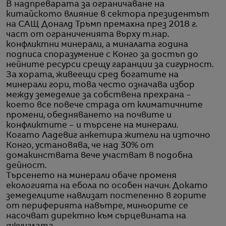
В надпреварата за ограничаване на
китайското влияние в сектора президентът
на САЩ Доналд Тръмп премахна през 2018 г.
част от ограниченията върху т.нар.
конфликтни минерали, а миналата година
подписа споразумение с Конго за достъп до
нейните ресурси срещу гаранции за сигурност.
За хората, живеещи сред богатите на
минерали гори, това често означава избор
между земеделие за собствена прехрана –
което все повече страда от климатичните
промени, обедняването на почвите и
конфликтите – и търсене на минерали.
Когато Ладевиг анкетира жители на източно
Конго, установява, че над 30% от
домакинствата вече участват в подобна
дейност.
Търсенето на минерали обаче променя
екологията на ебола по особен начин. Докато
земеделците навлизат постепенно в горите
от периферията навътре, миньорите се
насочват директно към сърцевината на