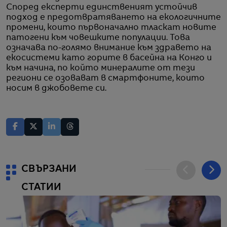
Според експерти единственият устойчив
подход е предотвратяването на екологичните
промени, които първоначално тласкат новите
патогени към човешките популации. Това
означава по-голямо внимание към здравето на
екосистеми като горите в басейна на Конго и
към начина, по който минералите от тези
региони се озовават в смартфоните, които
носим в джобовете си.
СВЪРЗАНИ
СТАТИИ