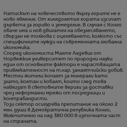
Натискът на човечеството върху горите не е
ново явление. От хилядолетия хората изсичат
дървета за гориво и земеделие. В случая с Конго
обаче има и нов двигател на обезлесяването,
свързан не толкова с оцеляването, колкото със
специфичните нужди на съвременната глобална
икономика.
Според икономиста Малте Ладевиг от
Норвежкия университет по природни науки
един от основните фактори е нарастващата
привлекателност на т.нар. занаятчийски добив.
Местни жители копаят за минерали като
злато, колтан и кобалт, които след това
навлизат в световните вериги за доставки
чрез неформални мрежи от посредници и
контрабандисти.
Този сектор осигурява препитание на около 2
млн. души в Демократична република Конго,
включително на над 380 000 в източната част
на страната.