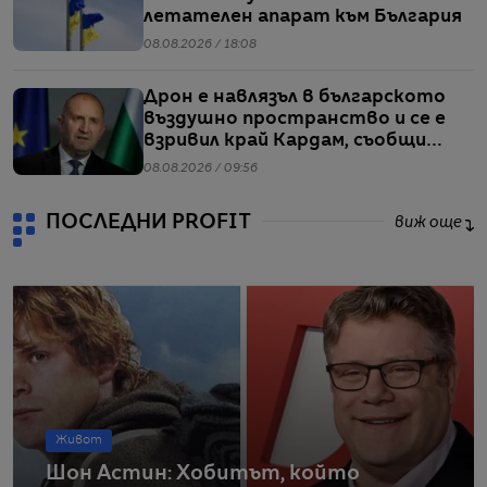
летателен апарат към България
08.08.2026 / 18:08
Дрон е навлязъл в българското
въздушно пространство и се е
взривил край Кардам, съобщи
Радев
08.08.2026 / 09:56
ПОСЛЕДНИ PROFIT
виж още
Живот
Шон Астин: Хобитът, който