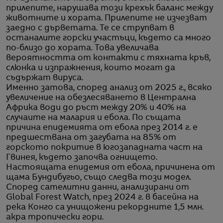
прилепите, нарушава този крехък баланс между
животните и хората. Прилепите не изчезват
заедно с дърветата. Те се струпват в
останалите горски участъци, където са много
по-близо до хората. Това увеличава
вероятността от контакти с тяхната кръв,
слюнка и изпражнения, които могат да
съдържат вируса.
Именно затова, според анализ от 2025 г., всяко
увеличение на обезлесяването в Централна
Африка води до ръст между 20% и 40% на
случаите на малария и ебола. По същата
причина епидемията от ебола през 2014 г. е
предшествана от загубата на 85% от
горското покритие в югозападната част на
Гвинея, където започва огнището.
Настоящата епидемия от ебола, причинена от
щама Бундибугьо, също следва този модел.
Според сателитни данни, анализирани от
Global Forest Watch, през 2024 г. в басейна на
река Конго са унищожени рекордните 1,5 млн.
акра тропически гори.