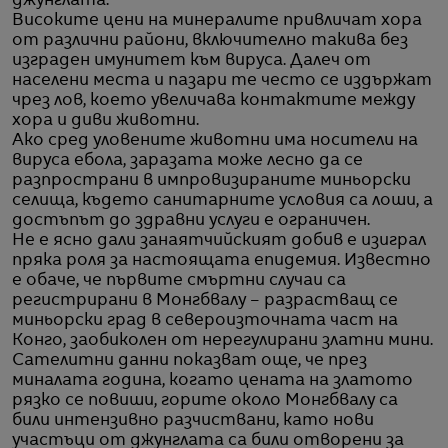
джунглата.
Високите цени на минералите привличат хора
от различни райони, включително такива без
изграден имунитет към вируса. Далеч от
населени места и пазари те често се издържат
чрез лов, което увеличава контактите между
хора и диви животни.
Ако сред уловените животни има носители на
вируса ебола, заразата може лесно да се
разпространи в импровизираните миньорски
селища, където санитарните условия са лоши, а
достъпът до здравни услуги е ограничен.
Не е ясно дали занаятчийският добив е изиграл
пряка роля за настоящата епидемия. Известно
е обаче, че първите смъртни случаи са
регистрирани в Монгбвалу – разрастващ се
миньорски град в североизточната част на
Конго, заобиколен от нерегулирани златни мини.
Сателитни данни показват още, че през
миналата година, когато цената на златото
рязко се повиши, горите около Монгбвалу са
били интензивно разчиствани, като нови
участъци от джунглата са били отворени за