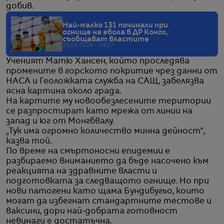
добив.
Най-малко 131 починали при
огнище на ебола в ДР Конго,
съобщават властите
19.05.2026 / 08:27
Ученият Матю Хансен, който проследява
промените в горското покритие чрез данни от
НАСА и Геоложката служба на САЩ, забелязва
ясна картина около града.
На картите му новообезлесените територии
се разпростират като мрежа от линии на
запад и юг от Монгбвалу.
„Тук има огромно количество минна дейност“,
казва той.
По време на смъртоносни епидемии е
разбираемо вниманието да бъде насочено към
реакцията на здравните власти и
подготовката за следващото огнище. Но при
нови патогени като щама Бундибугьо, които
могат да избегнат стандартните тестове и
ваксини, дори най-добрата готовност
невинаги е достатъчна.