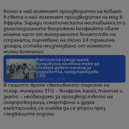
Конго е най-големият производител на кобалт
в света и най-големият производител на мед в
Африка. Заради политическата нестабилност и
дългогодишните въоръжени конфликти обаче
голяма част от минералното богатство на
страната, оценявано на около 24 трилиона
долара, остава неизползвано от големите
минни компании.
Ваксината срещу щама
Бундибугио на ебола може да
отнеме девет месеца за
разработка, предупреждава
СЗО
21.05.2026 / 12:36
В същото време световното търсене на
т.нар. минерали 3TG – волфрам, калай, тантал и
злато – необходими за производството на
полупроводници, смартфони и друга
електроника, се очаква да се утрои през
следващите години.