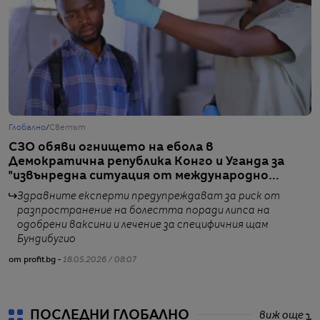
Глобално
/
Светът
Г
СЗО обяви огнището на ебола в
П
Демократична република Конго и Уганда за
с
"извънредна ситуация от международно
значение"
Здравните експерти предупреждават за риск от
разпространение на болестта поради липса на
одобрени ваксини и лечение за специфичния щам
от
Бундибугио
от profit.bg -
18.05.2026 / 08:07
ПОСЛЕДНИ ГЛОБАЛНО
виж още