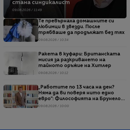
стана синдикалист
09.08.2026 / 11:49
Те превърнаха домашните си
любимци в звезди. После
трябваше да продължат без тях
09.08.2026 / 10:34
Ракета в куфари: Британската
мисия за разкриването на
тайното оръжие на Хитлер
09.08.2026 / 10:12
„Работите по 13 часа на ден?
Няма да ви поверя нито едно
евро“: Философията на Брунело
Кучинели за бизнеса и живота
09.08.2026 / 10:00