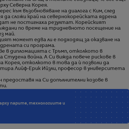
ърху Северна Корея.
рес към възобновяване на диалога с Ким, след
я да сложи край на севернокорейската ядрена
ндат не постигнаха резултат. Корейският
ъждани по време на тридневното посещение на
з май.
ият момент едва ли е подходящ за оказване на
ядрената си програма.
ве в дипломацията с Тръмп, отколкото в
а Студена война. А Си вижда повече рискове в
а Корея, отколкото в това да ѝ позволи да
нтира Лийф-Ерик Ийзли, професор в университета
 предоставя на Си допълнителни козове в
ти.
ърху парите, технологиите и