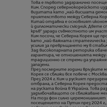
Това е първото задгранично посещен
Ким. Според севернокорейското изд
визитата като „най-висшата демон
приятелството между Северна Коре
Китай отдавна е основният иконом
ѝ дипломатически съюзник. Двете с
кръв“ заради съвместното им участ
Ким посочи, че Северна Корея ще 
като „най-важната стратегическа з
усилия за превръщането му в стаб
Зад високопарната реторика обаче 
гарантира, че отношенията между 
традиционно се стреми да упражняв
запазени.
През последните години връзките м
Корея се сближи все повече с Москва
През 2024 г. Ким и руският президе
отбрана, а Северна Корея предоста
на руската война в Украйна. Това р
задълбочаващото се сближаване меж
На този фон силно церемониалният
посещението на Путин през 2024 г.