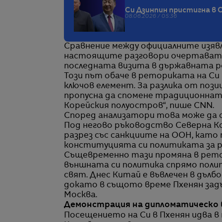
Си Дзинпин пристигна в С
08.06.2026 / 05:36
Сравнение между официалните изявл
настоящите разговори очертават з
последната визита в държавната рез
Този път обаче в реториката на С
ключов елемент. За разлика от поз
пропусна да спомене традиционната
Корейския полуостров“, пише CNN.
Според анализатори това може да се
Под негово ръководство Северна Ко
разрез със санкциите на ООН, като 
конституцията си политиката за ра
Същевременно тази промяна в ретор
външната си политика спрямо поли
свят. Днес Китай е въвлечен в дъл
докато в същото време Пхенян задъ
Москва.
Демонстрация на дипломатическо 
Посещението на Си в Пхенян идва в