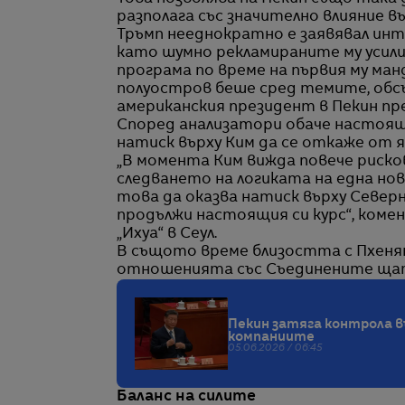
разполага със значително влияние в
Тръмп нееднократно е заявявал инте
като шумно рекламираните му усили
програма по време на първия му ма
полуостров беше сред темите, обс
американския президент в Пекин пре
Според анализатори обаче настоящ
натиск върху Ким да се откаже от 
„В момента Ким вижда повече риско
следването на логиката на една нов
това да оказва натиск върху Северн
продължи настоящия си курс“, коме
„Ихуа“ в Сеул.
В същото време близостта с Пхенян
отношенията със Съединените ща
Пекин затяга контрола в
компаниите
05.06.2026 / 06:45
Баланс на силите