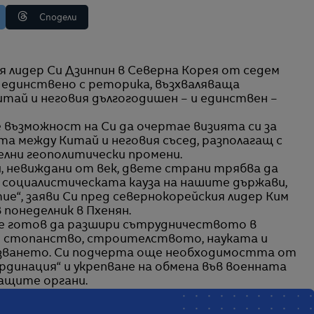
Сподели
о единствено с реторика, възхваляваща
тай и неговия дългогодишен – и единствен –
възможност на Си да очертае визията си за
 между Китай и неговия съсед, разполагащ с
елни геополитически промени.
, невиждани от век, двете страни трябва да
 социалистическата кауза на нашите държави,
тие“, заяви Си пред севернокорейския лидер Ким
 понеделник в Пхенян.
 е готов да разшири сътрудничеството в
о стопанство, строителството, науката и
азването. Си подчерта още необходимостта от
рдинация“ и укрепване на обмена във военната
ащите органи.