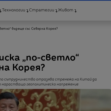
Технологии
Стратегии
Живот
ветло“ бъдеще със Северна Корея?
иска „по-светло“
на Корея?
то сътрудничество отразява стремежа на Китай да
 от нарастващо геополитическо напрежение