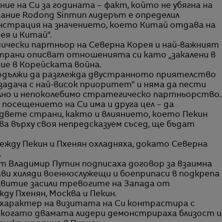
ие на Си за годината – факт, който не убягна на
ание Rodong Sinmun лидерът е определил
страция на значението, което Китай отдава на
я и Китай“.
ически партньор на Северна Корея и най-важният
трани описват отношенията си като „закалени в
ие в Корейската война.
продължи да разглежда двустранното приятелство
адача с най-висок приоритет“ и няма да пести
илно и непоколебимо стратегическо партньорство.
посещението на Си има и друга цел – да
двете страни, както и влиянието, което Пекин
а върху своя непредсказуем съсед, ще бъдат
ежду Пекин и Пхенян охладняха, докато Северна
.
нт Владимир Путин подписаха договор за взаимна
ви хиляди военнослужещи и боеприпаси в подкрепа
азвитие засили тревогите на Запада от
ду Пхенян, Москва и Пекин.
 характер на визитата на Си контрастира с
, когато двамата лидери демонстрираха близост и