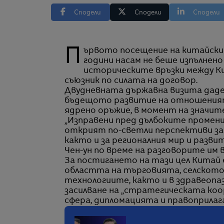
Сподели
Сподели
Сподели
Първото посещение на китайския лидер Си Дзинпин в Северна Корея от седем
години насам не беше изпълнен
историческите връзки между Ки
съюзник по силата на договор.
Двудневната държавна визита даде 
бъдещото развитие на отношенията
ядрено оръжие, в момент на значит
„Изправени пред дълбоките промени
открият по-светли перспективи за
както и за регионалния мир и разви
Чен-ун по време на разговорите им в
За постигането на тази цел Китай
областта на търговията, селскот
технологиите, както и в здравеоп
засилване на „стратегическата коо
сфера, дипломацията и правоприлаг