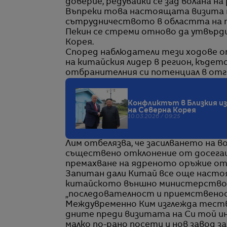
доверие, редувайки се зад волана на 
Въпреки това настоящата визита н
сътрудничеството в областта на тъ
Пекин се стреми отново да утвърди
Корея.
Според наблюдатели тези ходове 
на китайския лидер в регион, къде
отбранителния си потенциал в отг
Конфликтът в Близкия и
на Северна Корея
10.03.2026 / 09:25
Лим отбелязва, че засилването на в
съществено отклонение от досега
премахване на ядреното оръжие от
Запитан дали Китай все още настоя
китайското външно министерство Л
„последователност и приемственос
Междувременно Ким изглежда теств
дните преди визитата на Си той ин
малко по-рано посети и нов завод з