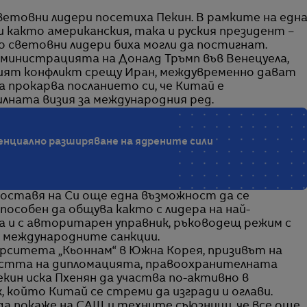
етовни лидери посетиха Пекин. В рамките на едн
 както американския, така и руския президент –
о световни лидери биха могли да постигнат.
министрацията на Доналд Тръмп във Венецуела,
ият конфликт срещу Иран, междувременно дават
 прокарва посланието си, че Китай е
лната визия за международния ред.
енциално разширяване на ядрените сили
оставя на Си още една възможност да се
пособен да общува както с лидера на най-
 и с авторитарен управник, ръководещ режим с
и международните санкции.
ерситета „Кьоннам“ в Южна Корея, призивът на
ластта на дипломацията, правоохранителната
екин иска Пхенян да участва по-активно в
 който Китай се стреми да изгради и оглави.
да покаже на САЩ и техните съюзници, че все още