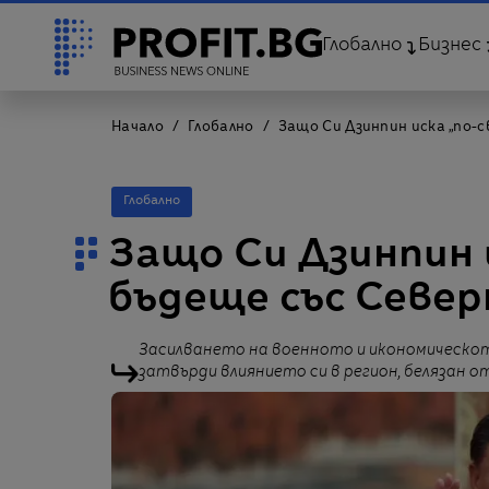
Глобално
Бизнес
Начало
Глобално
Защо Си Дзинпин иска „по-с
Глобално
Защо Си Дзинпин 
бъдеще със Север
Засилването на военното и икономическо
затвърди влиянието си в регион, белязан