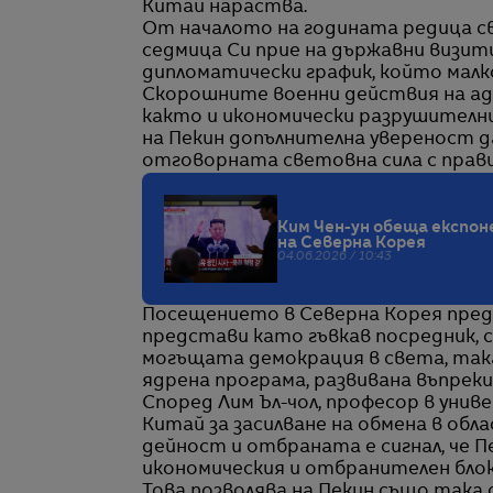
Китай нараства.
От началото на годината редица св
седмица Си прие на държавни визити
дипломатически график, който малк
Скорошните военни действия на ад
както и икономически разрушителн
на Пекин допълнителна увереност да
отговорната световна сила с прави
Ким Чен-ун обеща експон
на Северна Корея
04.06.2026 / 10:43
Посещението в Северна Корея пред
представи като гъвкав посредник, с
могъщата демокрация в света, така
ядрена програма, развивана въпрек
Според Лим Ъл-чол, професор в унив
Китай за засилване на обмена в об
дейност и отбраната е сигнал, че П
икономическия и отбранителен блок,
Това позволява на Пекин също така 