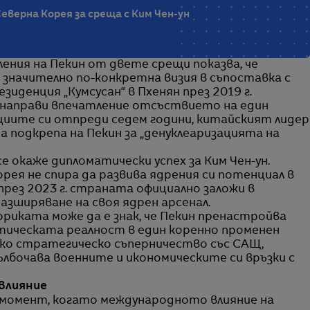
еверна Корея за среща с Ким Чен-ун
ения на Пекин от двете срещи показва, че
начително по-конкретна визия в съпоставка с
иденция „Кумсусан“ в Пхенян през 2019 г.
и направи впечатление отсъствието на един
ициите си отпреди седем години, китайският лидер
 подкрепа на Пекин за „денуклеаризацията на
 окаже дипломатически успех за Ким Чен-ун.
рея не спира да развива ядрения си потенциал в
през 2023 г. страната официално заложи в
зширяване на своя ядрен арсенал.
иката може да е знак, че Пекин пренастройва
тическата реалност в един коренно променен
боко стратегическо съперничество със САЩ,
лбочава военните и икономическите си връзки с
влияние
 момент, когато международното влияние на