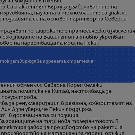
руска лимузина в Пхенян.
а Си и акцентът върху задълбочаването на
рговията, науката и технологиите са знак, че
 позицията си на основен партньор на Северна
отразяват по-широките стратегически изчислени
то съюзниците на Вашингтон активно укрепват
овор на нарастващата мощ на Пекин.
зток затвърждава ядрената стратегия
оенния обмен със Северна Корея бележи
шната политика на Китай, настояваща за
 полуострова.
ва за денуклеаризация в региона, говорителят на
ин Дзян увери, че Пекин поддържа
т“ в досегашната си позиция.
а границите на тази нова толерантност. В
спектира завод за производство на ракети, а
а производство на материали за ядрени оръжия.