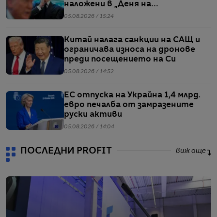
наложени в „Деня на
освобождението“
05.08.2026 / 15:24
Китай налага санкции на САЩ и
ограничава износа на дронове
преди посещението на Си
05.08.2026 / 14:52
ЕС отпуска на Украйна 1,4 млрд.
евро печалба от замразените
руски активи
05.08.2026 / 14:04
ПОСЛЕДНИ PROFIT
виж още