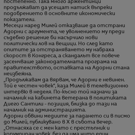
постепенно. Така много аржентинци
продължават да усещат натиск въпреки
подобрението в основните икономически
показатели.
Месеци наред Милей отказваше да отстрани
Адорни с аргумента, че уволнението му преди
съдебно решение би насърчило нови
политически лов на вещици. Но след като
опитите за отстраняването му набраха
скорост в Конгреса, а скандалът все повече
засенчваше законодателната програма на
правителството, оставката на Адорни стана
неизбежна.
„Продължавам да вярвам, че Адорни е невинен.
Той е честен човек“, каза Милей в телевизионно
интервю в неделя. По-късно той назначи за
началник на кабинета ветерана в политиката
Диего Сантили - позиция, близка до тази на
началник на администрацията.
Адорни обвини медиите за падането си в писмо
до Милей, публикувано в X в събота вечер.
„Отнасяха се с мен като с престъпник и
корумпиран човек, без да има нито един