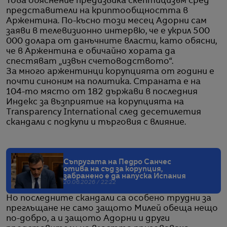
Това обяснение предизвика скептицизъм сред
представители на криптообщността в
Аржентина. По-късно този месец Адорни сам
заяви в телевизионно интервю, че е укрил 500
000 долара от данъчните власти, като обясни,
че в Аржентина е обичайно хората да
спестяват „извън счетоводството“.
За много аржентинци корупцията от години е
почти синоним на политика. Страната е на
104-то място от 182 държави в последния
Индекс за възприятие на корупцията на
Transparency International след десетилетия
скандали с подкупи и търговия с влияние.
Съпругата на Педро Санчес
отива на съд за корупция,
забранено е да напуска Испания
20.06.2026 / 22:22
Но последните скандали са особено трудни за
преглъщане не само защото Милей обеща нещо
по-добро, а и защото Адорни и други