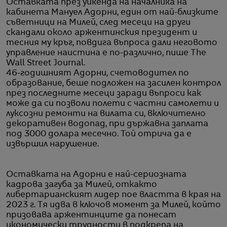
Оставката през уикенда на началника на
кабинета Мануел Адорни, един от най-близките
съветници на Милей, след месеци на други
скандали около аржентинския президент и
тесния му кръг, повдига въпроса дали неговото
управление наистина е по-различно, пише The
Wall Street Journal.
46-годишният Адорни, счетоводител по
образование, беше подложен на засилен контрол
през последните месеци заради въпроси как
може да си позволи полети с частни самолети и
луксозни ремонти на вилата си, включително
декоративен водопад, при държавна заплата
под 3000 долара месечно. Той отрича да е
извършил нарушение.
Оставката на Адорни е най-сериозната
кадрова загуба за Милей, откакто
либертарианският лидер пое властта в края на
2023 г. Тя идва в ключов момент за Милей, който
призовава аржентинците да понесат
икономически трудности в подкрепа на