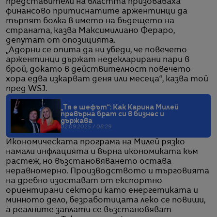
представители на властта призоваваха
финансово притиснатите аржентинци да
търпят болка в името на бъдещето на
страната, казва Максимилиано Фераро,
депутат от опозицията.
„Адорни се опита да ни убеди, че повечето
аржентинци държат недекларирани пари в
брой, докато в действителност повечето
хора едва изкарват деня или месеца“, казва той
пред WSJ.
„Тя е шефът“: Как Карина Милей
превърна брат си в бизнес и
държава
02.09.2025 / 08:29
Икономическата програма на Милей рязко
намали инфлацията и върна икономиката към
растеж, но възстановяването остава
неравномерно. Производството и търговията
на дребно изостават от експортно
ориентирани сектори като енергетиката и
минното дело, безработицата леко се повиши,
а реалните заплати се възстановяват