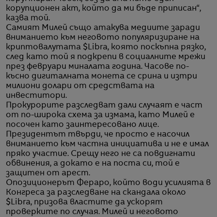
корупционен акт, който да ми бъде приписан“,
казва той.
Самият Милей също атакува медиите заради
вниманието към неговото популяризиране на
криптовалутата $Libra, която поскъпна рязко,
след като той я подкрепи в социалните мрежи
през февруари миналата година. Часове по-
късно дигиталната монета се срина и изтри
милиони долари от средствата на
инвеститори.
Прокурорите разследват дали случаят е част
от по-широка схема за измама, като Милей е
посочен като заинтересовано лице.
Президентът твърди, че просто е насочил
вниманието към частна инициатива и не е имал
пряко участие. Срещу него не са повдигнати
обвинения, а докато е на поста си, той е
защитен от арест.
Опозиционерът Фераро, който води усилията в
Конгреса за разследване на скандала около
$Libra, призова властите да ускорят
проверките по случая. Милей и неговото