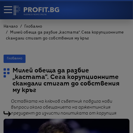
Начало
Глобално
Милей обеща да разбие „кастата“. Сега корупционните
скандали стигат до собствения му кръг
Глобално
Милей обеща да разбие
„кастата“. Сега корупционните
скандали стигат до собствения
му кръг
Оставката на ключов съветник повдига нови
въпроси около обещанието на аржентинския
президент да изчисти политиката от корупция