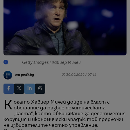
Getty Images | Хавиер Милей
от profit.bg
30.06.2026 / 07:41
Когато Хавиер Милей дойде на власт с
обещание да разбие политическата
„каста“, която обвиняваше за десетилетия
корупция и икономически упадък, той предложи
на избирателите честно управление.