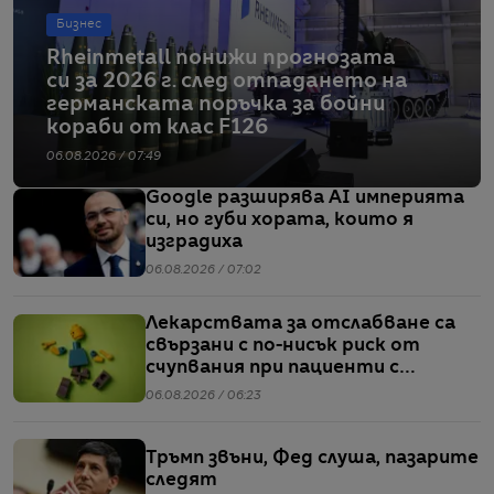
Бизнес
Rheinmetall понижи прогнозата
си за 2026 г. след отпадането на
германската поръчка за бойни
кораби от клас F126
06.08.2026 / 07:49
Google разширява AI империята
си, но губи хората, които я
изградиха
06.08.2026 / 07:02
Лекарствата за отслабване са
свързани с по-нисък риск от
счупвания при пациенти с
диабет, сочи проучване
06.08.2026 / 06:23
Тръмп звъни, Фед слуша, пазарите
следят