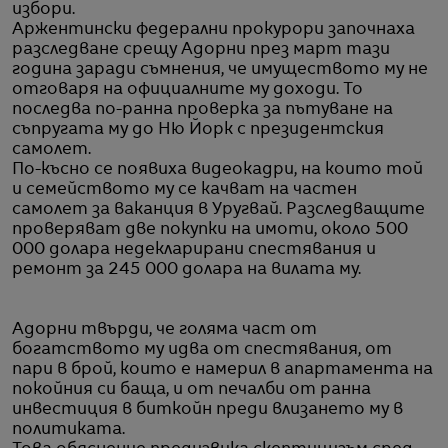
избори.
Аржентински федерални прокурори започнаха
разследване срещу Адорни през март тази
година заради съмнения, че имуществото му не
отговаря на официалните му доходи. То
последва по-ранна проверка за пътуване на
съпругата му до Ню Йорк с президентския
самолет.
По-късно се появиха видеокадри, на които той
и семейството му се качват на частен
самолет за ваканция в Уругвай. Разследващите
проверяват две покупки на имоти, около 500
000 долара недекларирани спестявания и
ремонт за 245 000 долара на вилата му.
Адорни твърди, че голяма част от
богатството му идва от спестявания, от
пари в брой, които е намерил в апартамента на
покойния си баща, и от печалби от ранна
инвестиция в биткойн преди влизането му в
политиката.