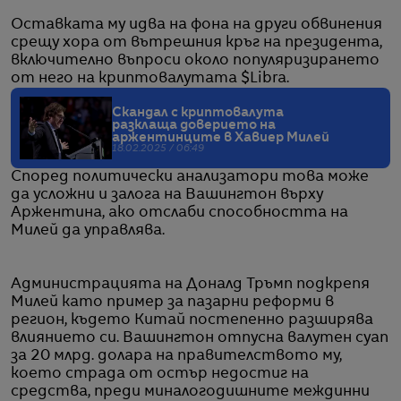
Оставката му идва на фона на други обвинения
срещу хора от вътрешния кръг на президента,
включително въпроси около популяризирането
от него на криптовалутата $Libra.
Скандал с криптовалута
разклаща доверието на
аржентинците в Хавиер Милей
18.02.2025 / 06:49
Според политически анализатори това може
да усложни и залога на Вашингтон върху
Аржентина, ако отслаби способността на
Милей да управлява.
Администрацията на Доналд Тръмп подкрепя
Милей като пример за пазарни реформи в
регион, където Китай постепенно разширява
влиянието си. Вашингтон отпусна валутен суап
за 20 млрд. долара на правителството му,
което страда от остър недостиг на
средства, преди миналогодишните междинни