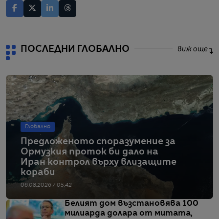
ПОСЛЕДНИ ГЛОБАЛНО
виж още
Глобално
Предложеното споразумение за
Ормузкия проток би дало на
Иран контрол върху влизащите
кораби
06.08.2026 / 05:42
Белият дом възстановява 100
милиарда долара от митата,