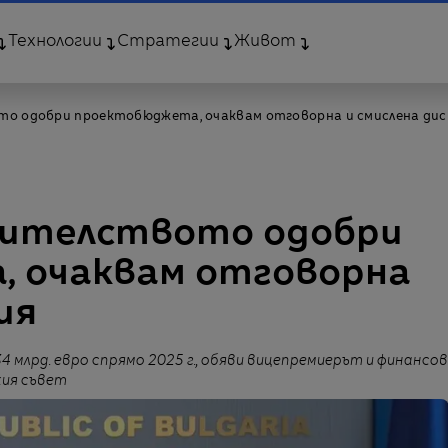
Технологии
Стратегии
Живот
то одобри проектобюджета, очаквам отговорна и смислена дис
авителството одобри
 очаквам отговорна
ия
4 млрд. евро спрямо 2025 г., обяви вицепремиерът и финансов
кия съвет