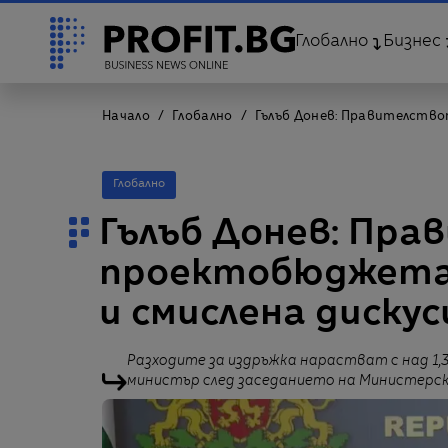
Глобално
Бизнес
Начало
Глобално
Гълъб Донев: Правителство
Глобално
Гълъб Донев: Пр
проектобюджета,
и смислена дискус
Разходите за издръжка нарастват с над 1,3
министър след заседанието на Министерс