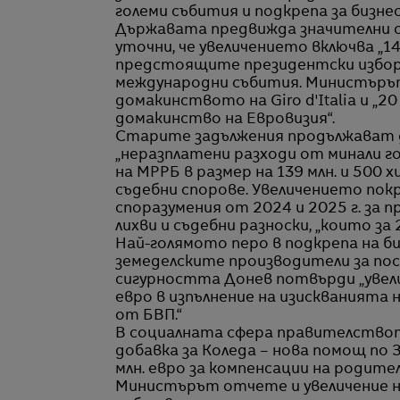
големи събития и подкрепа за бизнес
Държавата предвижда значителни 
уточни, че увеличението включва „1
предстоящите президентски избори“
международни събития. Министърът п
домакинството на Giro d'Italia и „
домакинство на Евровизия“.
Старите задължения продължават
„неразплатени разходи от минали 
на МРРБ в размер на 139 млн. и 500 
съдебни спорове. Увеличението пок
споразумения от 2024 и 2025 г. за п
лихви и съдебни разноски, „които за 2
Най-голямото перо в подкрепа на биз
земеделските производители за пос
сигурността Донев потвърди „увелич
евро в изпълнение на изискванията 
от БВП.“
В социалната сфера правителството
добавка за Коледа – нова помощ по З
млн. евро за компенсации на родител
Министърът отчете и увеличение н