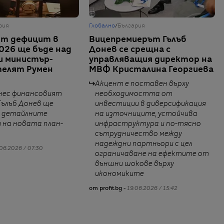
рия
Глобално
/
България
ят дефицит в
Вицепремиерът Гълъб
26 ще бъде над
Донев се срещна с
и министър-
управляващия директор на
телят Румен
МВФ Кристалина Георгиева
Акцент е поставен върху
днес финансовият
необходимостта от
Гълъб Донев ще
инвестиции в диверсификация
 детайлните
на източниците, устойчива
 на новата план-
инфраструктура и по-тясно
сътрудничество между
надеждни партньори с цел
06.2026 / 07:30
ограничаване на ефектите от
външни шокове върху
икономиките
от profit.bg -
19.06.2026 / 15:42