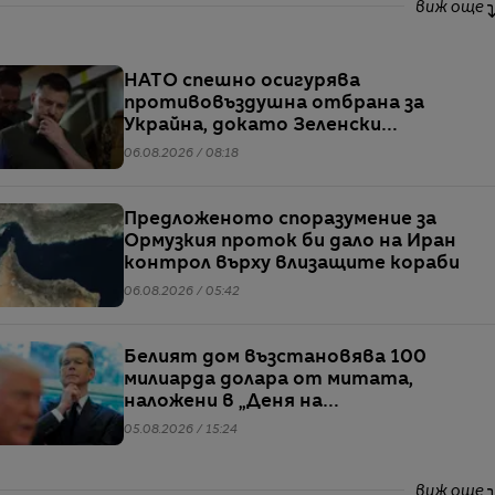
виж още
НАТО спешно осигурява
противовъздушна отбрана за
Украйна, докато Зеленски
предупреждава за рязък ръст в
06.08.2026 / 08:18
производството на руски ракети
Предложеното споразумение за
Ормузкия проток би дало на Иран
контрол върху влизащите кораби
06.08.2026 / 05:42
Белият дом възстановява 100
милиарда долара от митата,
наложени в „Деня на
освобождението“
05.08.2026 / 15:24
виж още