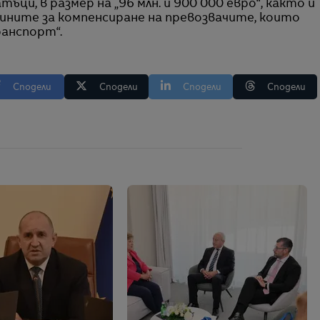
ци, в размер на „96 млн. и 900 000 евро“, както и
щините за компенсиране на превозвачите, които
анспорт“.
Сподели
Сподели
Сподели
Сподели