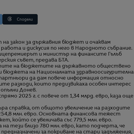
Сподели
 работа и дискусия по него в Народното събрание.
 вицепремиерът и министър на финансите Гълъб
рския съвет, предава БТА.
ктите на бюджетите на държавното обществено
 и бюджета на Националната здравноосигурителна
 партньори да дам повече информация относно
ите разходи, които предизвикаха особен интерес
допълни Донев.
ямо 2025 г. с повече от 1,34 млрд. евро, каза още
а справка, от общото увеличение на разходите
54,8 млн. евро. Основната финансова тежест
т, който се увеличава със 779,5 млн. евро.
на тези близо 780 млн. евро, като подчерта, че
предназначени за покриване на стари задължения,