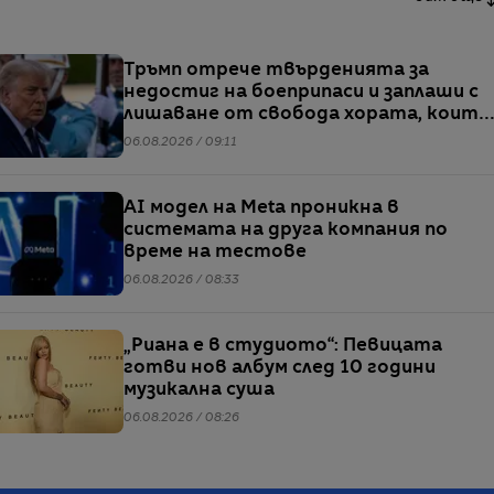
Тръмп отрече твърденията за
недостиг на боеприпаси и заплаши с
лишаване от свобода хората, които
разпространяват подобна
06.08.2026 / 09:11
информация
AI модел на Meta проникна в
системата на друга компания по
време на тестове
06.08.2026 / 08:33
„Риана е в студиото“: Певицата
готви нов албум след 10 години
музикална суша
06.08.2026 / 08:26