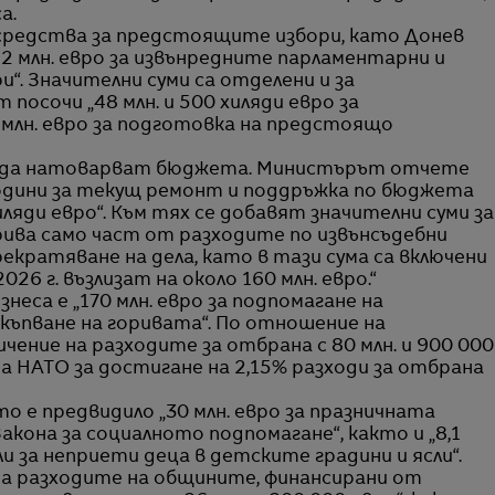
а.
средства за предстоящите избори, като Донев
42 млн. евро за извънредните парламентарни и
. Значителни суми са отделени и за
осочи „48 млн. и 500 хиляди евро за
20 млн. евро за подготовка на предстоящо
 да натоварват бюджета. Министърът отчете
години за текущ ремонт и поддръжка по бюджета
хиляди евро“. Към тях се добавят значителни суми за
рива само част от разходите по извънсъдебни
рекратяване на дела, като в тази сума са включени
026 г. възлизат на около 160 млн. евро.“
неса е „170 млн. евро за подпомагане на
къпване на горивата“. По отношение на
ение на разходите за отбрана с 80 млн. и 900 000
на НАТО за достигане на 2,15% разходи за отбрана
 е предвидило „30 млн. евро за празничната
акона за социалното подпомагане“, както и „8,1
и за неприети деца в детските градини и ясли“.
а разходите на общините, финансирани от