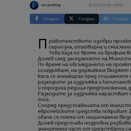
от profit.bg
01.07.2026 / 08:59
Сподели
Сподели
Сподели
Правителството одобри проект на закон за държавния бюджет и очаквам
сериозна, отговорна и смислена
Това каза по време на брифинг
Донев след заседанието на Министе
По време на обсъждането на прое
осигуряване, на държавния бюджет
каса се ангажирах пред социалните
разходите за издръжка и капиталов
и породиха редица предположения, 
Разходите за издръжка нарастват спр
той.
Според представената от министър
европейските средства покриват 2
обаче се поема от националния бюдже
Донев представи подробна разбивка 
значителна част от средствата са 