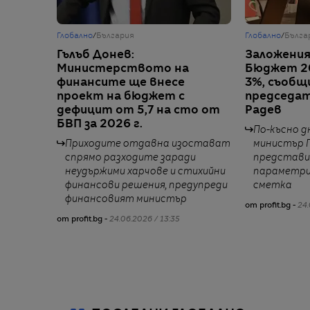
Глобално
/
България
Глобално
/
Бълга
Гълъб Донев:
Заложени
Министерството на
Бюджет 20
финансите ще внесе
3%, съобщ
проект на бюджет с
председа
дефицит от 5,7 на сто от
Радев
БВП за 2026 г.
По-късно 
Приходите отдавна изостават
министър 
спрямо разходите заради
представи
неудържими харчове и стихийни
параметри
финансови решения, предупреди
сметка
финансовият министър
от profit.bg -
24.
от profit.bg -
24.06.2026 / 13:35