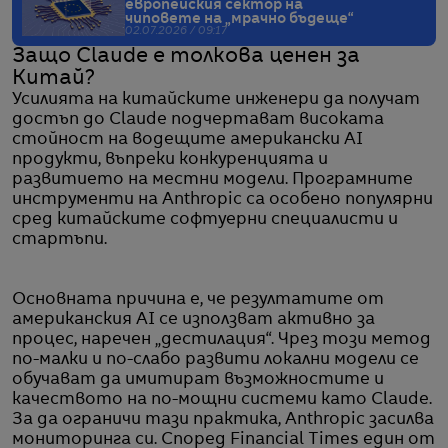
европейския сектор на
чиповете на „мрачно бъдеще“
02.07.2026 / 09:17
Защо Claude е толкова ценен за
Китай?
Усилията на китайските инженери да получат
достъп до Claude подчертават високата
стойност на водещите американски AI
продукти, въпреки конкуренцията и
развитието на местни модели. Програмните
инструменти на Anthropic са особено популярни
сред китайските софтуерни специалисти и
стартъпи.
Основната причина е, че резултатите от
американския AI се използват активно за
процес, наречен „дестилация“. Чрез този метод
по-малки и по-слабо развити локални модели се
обучават да имитират възможностите и
качеството на по-мощни системи като Claude.
За да ограничи тази практика, Anthropic засилва
мониторинга си. Според Financial Times един от