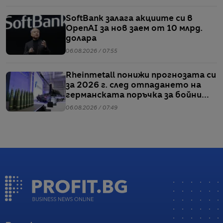
SoftBank залага акциите си в
OpenAI за нов заем от 10 млрд.
долара
06.08.2026 / 07:55
Rheinmetall понижи прогнозата си
за 2026 г. след отпадането на
германската поръчка за бойни
кораби от клас F126
06.08.2026 / 07:49