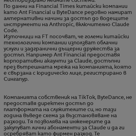
неоторизирано нейните системи.
По данни на Financial Times китайски компании
като Ant Financial и ByteDance редовно намират
алтернативни начини за достъп до водещите
инструменти на Anthropic, включително Claude
Code.
Източници на FT посочват, че големи китайски
технологични компании използват облачни
услуги и задгранични дъщерни дружества за
достъп. Например Ant Financial предоставя
корпоративни акаунти за Claude, достъпни
през вътрешната мрежа на компанията, която
е свързана с юридическо лице, регистрирано в
Сингапур.
Компанията собственик на TikTok, ByteDance, не
предоставя директен достъп до
платформата на служителите си, но тази
година въведе схема за възстановяване на
разходи. Тя позволява на инженерите да
закупуват лични абонаменти за Claude и да ги
осребряват като фирмен разход. Те