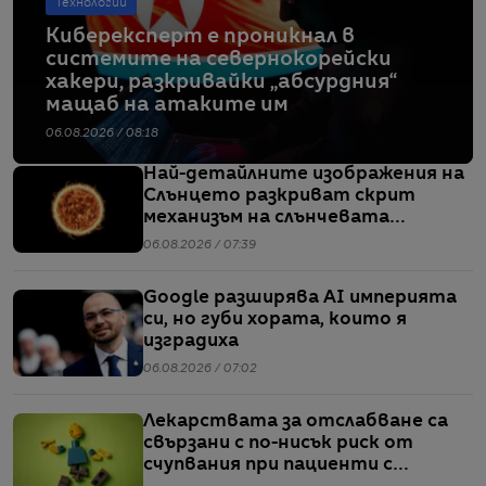
Технологии
Киберексперт е проникнал в
системите на севернокорейски
хакери, разкривайки „абсурдния“
мащаб на атаките им
06.08.2026 / 08:18
Най-детайлните изображения на
Слънцето разкриват скрит
механизъм на слънчевата
активност
06.08.2026 / 07:39
Google разширява AI империята
си, но губи хората, които я
изградиха
06.08.2026 / 07:02
Лекарствата за отслабване са
свързани с по-нисък риск от
счупвания при пациенти с