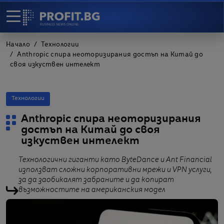
Начало
Технологии
Anthropic спира неоторизирания достъп на Китай до
своя изкуствен интелект
Технологии
Anthropic спира неоторизирания
достъп на Китай до своя
изкуствен интелект
Технологични гиганти като ByteDance и Ant Financial
използват сложни корпоративни мрежи и VPN услуги,
за да заобикалят забраните и да копират
възможностите на американския модел