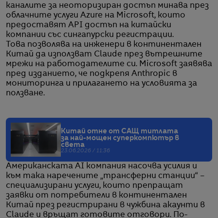
каналите за неоторизиран достъп минава през
облачните услуги Azure на Microsoft, които
предоставят API достъп на китайски
компании със сингапурски регистрации.
Това позволява на инженери в континентален
Китай да използват Claude през вътрешните
мрежи на работодателите си. Microsoft заявява
пред изданието, че подкрепя Anthropic в
мониторинга и прилагането на условията за
ползване.
Китай отне от САЩ титлата
за най-мощен суперкомпютър в
света
23.06.2026 / 11:36
Американската AI компания насочва усилия и
към така наречените „трансферни станции“ –
специализирани услуги, които препращат
заявки от потребители в континентален
Китай през регистрирани в чужбина акаунти в
Claude и връщат готовите отговори. По-