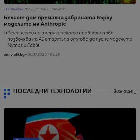
Технологии
/
Изкуствен интелект
Т
Белият дом премахна забраната върху
К
моделите на Anthropic
н
Решението на американското правителство
позволява на AI стартъпа отново да пусне моделите
Mythos и Fable
от profit.bg -
01.07.2026 / 05:59
от
ПОСЛЕДНИ ТЕХНОЛОГИИ
виж още