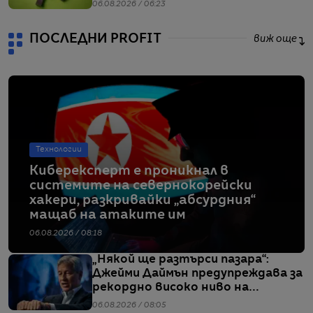
диабет, сочи проучване
06.08.2026 / 06:23
ПОСЛЕДНИ PROFIT
виж още
Технологии
Киберексперт е проникнал в
системите на севернокорейски
хакери, разкривайки „абсурдния“
мащаб на атаките им
06.08.2026 / 08:18
„Някой ще разтърси пазара“:
Джейми Даймън предупреждава за
рекордно високо ниво на
ливъридж
06.08.2026 / 08:05