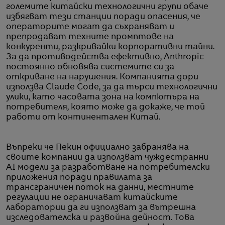
големите китайски технологични групи обаче
избягват тези станции поради опасения, че
операторите могат да съхраняват и
препродават техните промптове на
конкуренти, разкривайки корпоративни тайни.
За да противодейства ефективно, Anthropic
постоянно обновява системите си за
откриване на нарушения. Компанията дори
използва Claude Code, за да търси технологични
улики, като часовата зона на компютъра на
потребителя, която може да докаже, че той
работи от континентален Китай.
Въпреки че Пекин официално забранява на
своите компании да използват чуждестранни
AI модели за разработване на потребителски
приложения поради правилата за
трансграничен поток на данни, местните
регулации не ограничават китайските
лаборатории да ги използват за вътрешна
изследователска и развойна дейност. Това