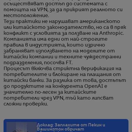
осъществяват достъп до системата с
помощта на VPN, за да прикрият реалното си
местоположение.
Тези практики не нарушават американското
или китайското законодателство, но са в пряк
конфликт с условията за ползване на Anthropic.
Компанията има едни от най-строгите
правила в индустрията, които изрично
забраняват използването на моделите от
китайски компании и техните чуждестранни
подразделения, посочва FT.
Процесът включва стриктна верификация на
потребителите и блокиране на плащания от
китайски банки. За разлика от това, достъпът
до продуктите на конкурента OpenAI е
значително по-лесен за китайските
потребители чрез VPN, тъй като липсват
сложни проверки.
Доклад: Заплахите от Пекин и
Вашингтон обричат